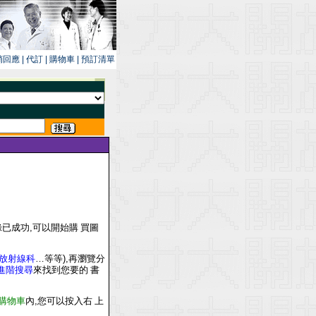
銷回應
|
代訂
|
購物車
|
預訂清單
錄已成功
,
可以開始購 買圖
放射線科
…
等等
),
再
瀏覽分
進階搜尋
來找到您要的 書
購物車
內
,
您可以按入右 上