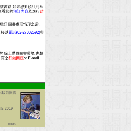
該書籍
,
如果您要預訂則系
查看您的
預訂內容
及進行
結
所訂 圖書處理情形之需
.
直接以
電話
(0
2
-2
7332592
)
與
的 線上購買圖書環境
,
也懇
首頁
之
行銷回應
or E-mail
020(出版前團購
文版 2019
-- more