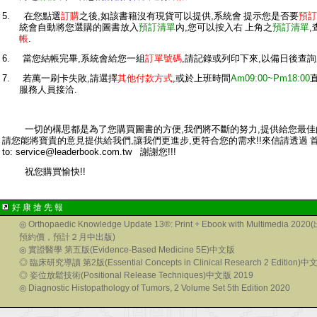
5.
在您點選
訂購
之後
,
如該書籍沒有現貨可以提供
,
系統會 提示您是否要
預訂
統會自動將您選購的圖書放入
預訂清單
內
,
您可以按入右 上角之
預訂清單
,
帳
.
6
.
當您結帳完畢
,
系統會給您一組
訂單號碼
,
請記錄或列印下來
,
以備日後查詢
7
.
若萬一刷卡失敗
,
請選擇
其他付款方式
,
或於上班時間
Am09:00~Pm
18
:00
服務人員接洽
.
一切的構思都是為了您購買圖書的方便
,
我們將不斷的努力
,
提供給您最佳
請您能將寶貴的意見提供給我們
,
讓我們更進步
,
更符合您的需求
!!
來信請透過 
to:
service@
leaderbook
.com.tw
謝謝您
!!!
祝您購買愉快
!!
好 康 搶 先 報
◎
Orthopaedic Knowledge Update 13®: Print + Ebook with Multimedia 2
預約價，預計２月中出版)
◎
實證醫學 第五版(Evidence-Based Medicine 5E)中文版
◎
臨床研究導讀 第2版(Essential Concepts in Clinical Research 2 Edition)中
◎
姿位放鬆技術(Positional Release Techniques)中文版 2019
◎
Diagnostic Histopathology of Tumors, 2 Volume Set 5th Edition 2020