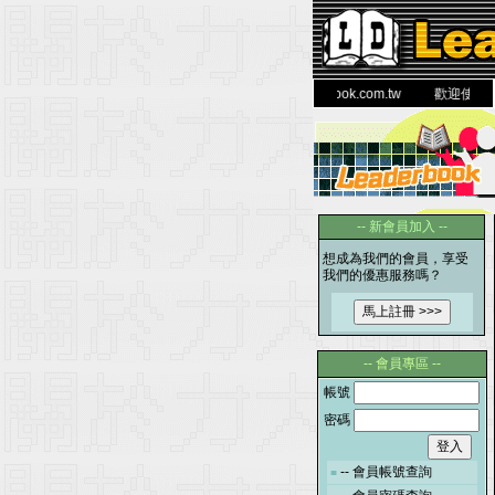
力 大 醫 學 圖 書 網
www.leaderbook.com.tw
歡迎使用 國民
-- 新會員加入 --
想成為我們的會員，享受
我們的優惠服務嗎？
--
會員專區
--
帳號
密碼
--
會員帳號查詢
■