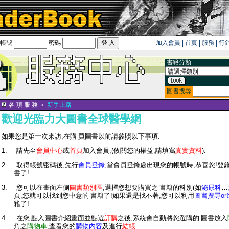
帳號
密碼
加入會員
|
首頁
|
服務
|
行
旅遊卡！！
書籍分類
圖書搜尋
各 項 服 務
＞
新手上路
歡迎光臨
力大圖書
全球醫學網
如果您是第一次來訪
,
在購 買圖書以前請參照以下事項
:
1.
請先至
會員中心
或
首頁
加入會員
,(
攸關您的權益
,
請填寫
真實資料
).
2.
取得帳號密碼後
,
先行
會員登錄
,
當會員登錄處出現您的帳號時
,
恭喜您
!
登
書了
!
3.
您可以在畫面左側
圖書類別區
,
選擇您想要購買之 書籍的科別
(
如
泌尿科
…
頁
,
您就可以找到您中意的 書籍了
!
如果還是找不著
,
您可以利用
圖書搜尋
or
籍了
!
4.
在您 點入圖書介紹畫面並點選
訂購
之後
,
系統會自動將您選購的 圖書放入
角之
購物車
,
查看您的
購物內容
及進行
結帳
.