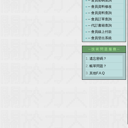
--
會員密碼查詢
■
--
會員資料修改
■
--
會員資料查詢
■
--
會員訂單查詢
■
--
代訂書籍查詢
■
--
會員線上付款
■
--
會員登出系統
■
-- 技 術 問 題 服 務 --
1.
遺忘密碼？
2.
帳單問題？
3.
其他F.A.Q