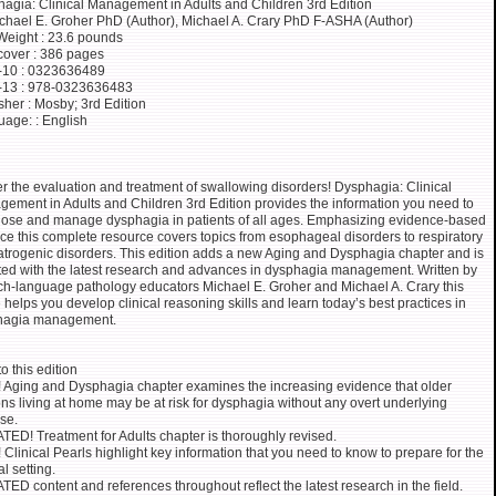
agia: Clinical Management in Adults and Children 3rd Edition
chael E. Groher PhD (Author), Michael A. Crary PhD F-ASHA (Author)
Weight : 23.6 pounds
over : 386 pages
-10 : 0323636489
-13 : 978-0323636483
sher : Mosby; 3rd Edition
age: : English
r the evaluation and treatment of swallowing disorders! Dysphagia: Clinical
ement in Adults and Children 3rd Edition provides the information you need to
ose and manage dysphagia in patients of all ages. Emphasizing evidence-based
ice this complete resource covers topics from esophageal disorders to respiratory
atrogenic disorders. This edition adds a new Aging and Dysphagia chapter and is
ed with the latest research and advances in dysphagia management. Written by
h-language pathology educators Michael E. Groher and Michael A. Crary this
 helps you develop clinical reasoning skills and learn today’s best practices in
hagia management.
o this edition
Aging and Dysphagia chapter examines the increasing evidence that older
ns living at home may be at risk for dysphagia without any overt underlying
se.
ED! Treatment for Adults chapter is thoroughly revised.
Clinical Pearls highlight key information that you need to know to prepare for the
al setting.
ED content and references throughout reflect the latest research in the field.