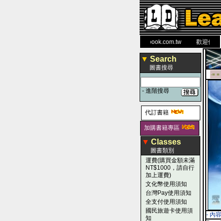
力 大 醫 學 圖 書 網
www.leaderbook.com.tw
歡迎使用 國民
▼
Search
圖書搜尋
-■ ■
-
進階搜尋
代訂書籍
加購書籍專區
▼
Classes
圖書類別
運費(購買金額未滿
NT$1000，請自行
加上運費)
文化幣使用須知
台灣Pay使用須知
全支付使用須知
國民旅遊卡使用須
- 內
知