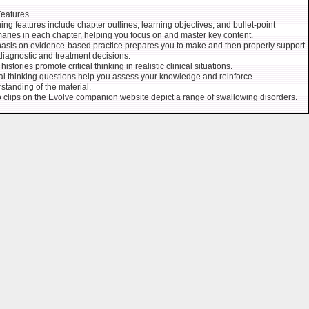
eatures
ing features include chapter outlines, learning objectives, and bullet-point
ries in each chapter, helping you focus on and master key content.
sis on evidence-based practice prepares you to make and then properly support
diagnostic and treatment decisions.
istories promote critical thinking in realistic clinical situations.
cal thinking questions help you assess your knowledge and reinforce
standing of the material.
 clips on the Evolve companion website depict a range of swallowing disorders.