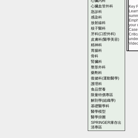
心臟內科
心臟血管外科
Key F
Learn
急診科
summa
感染科
Empha
放射線科
your 
核子醫科
Case h
牙科(口腔外科)
Criti
under
皮膚科(醫學美容)
Video
精神科
胃腸科
骨科
腎臟科
整形外科
藥劑科
復健科(運動醫學)
護理科
食品營養
限量特價專區
解剖學(組織學)
基礎醫學科
醫學模型
醫學掛圖
SPRINGER庫存出
清專區