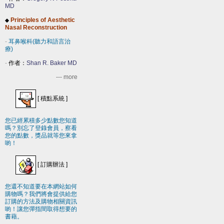
MD
Principles of Aesthetic
◆
Nasal Reconstruction
-
耳鼻喉科(聽力和語言治
療)
-
作者：
Shan R. Baker MD
--- more
[
積點系統
]
您已經累積多少點數您知道
嗎？別忘了登錄會員，察看
您的點數，獎品就等您來拿
喲！
[
訂購辦法
]
您還不知道要在本網站如何
購物嗎？我們將會提供給您
訂購的方法及購物相關資訊
喲！讓您彈指間取得想要的
書藉。