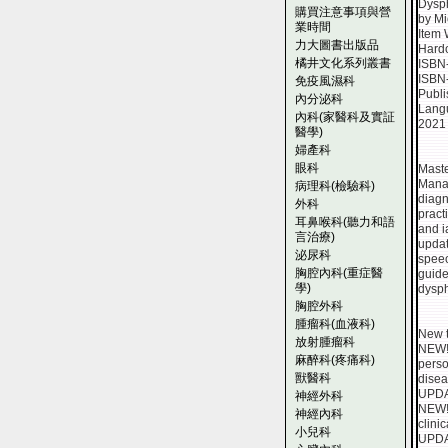
Dysph
購買注意事項與營
by Mi
業時間
Item 
力大圖書出版品
Hardc
橘井文化系列叢書
ISBN
ISBN
免疫風濕科
Publi
內分泌科
Langu
內科(家醫科及實証
2021
醫學)
婦產科
眼科
Maste
Manag
病理科(檢驗科)
diagn
外科
pract
耳鼻喉科(聽力和語
and i
言治療)
updat
泌尿科
speec
胸腔內科(重症醫
guide
學)
dysp
胸腔外科
腫瘤科(血液科)
New t
放射腫瘤科
NEW! 
麻醉科(疼痛科)
perso
獸醫科
disea
UPDAT
神經外科
NEW! 
神經內科
clinic
小兒科
UPDAT