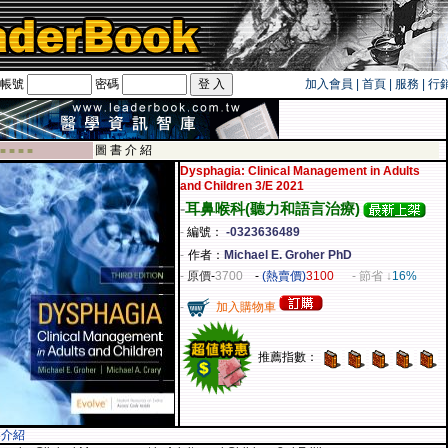
帳號
密碼
加入會員
|
首頁
|
服務
|
行
旅遊卡！！
圖 書 介 紹
 ■ ■ ■ ■
Dysphagia: Clinical Management in Adults
and Children 3/E 2021
-
耳鼻喉科(聽力和語言治療)
-
編號：
-0323636489
-
作者：
Michael E. Groher PhD
-
原價
-
3700
-
(熱賣價)
3100
- 節省 ↓
16%
-
加入購物車
推薦指數：
容介紹