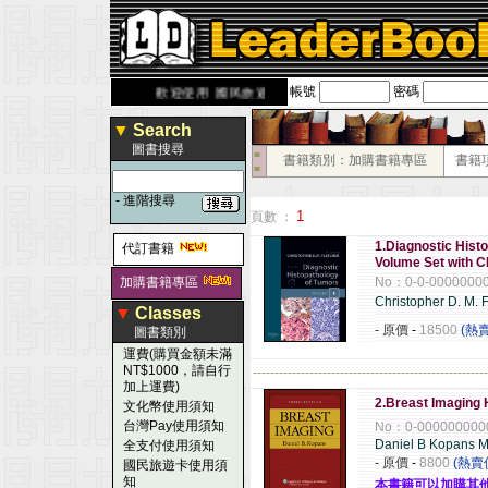
帳號
密碼
aderbook.com.tw
歡迎使用 國民旅遊卡！！
▼
Search
圖書搜尋
■
書籍類別：加購書籍專區
書籍
■
-
進階搜尋
1
頁數 ：
1.Diagnostic Histo
代訂書籍
Volume Set with
加購書籍專區
No：0-0-0000000
Christopher D. M. F
▼
Classes
- 原價
-
18500
(熱
圖書類別
運費(購買金額未滿
NT$1000，請自行
------------------------------------------------------
加上運費)
2.Breast Imaging
文化幣使用須知
台灣Pay使用須知
No：0-000000000
Daniel B Kopans 
全支付使用須知
- 原價
-
8800
(熱賣
國民旅遊卡使用須
知
本書籍可以加購其