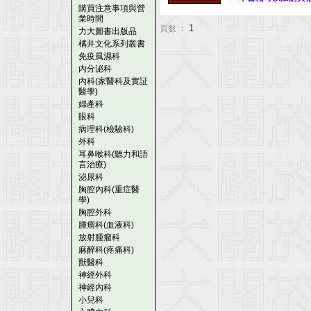
購買注意事項與營
業時間
1
頁數 ：
力大圖書出版品
橘井文化系列叢書
免疫風濕科
內分泌科
內科(家醫科及實証
醫學)
婦產科
眼科
病理科(檢驗科)
外科
耳鼻喉科(聽力和語
言治療)
泌尿科
胸腔內科(重症醫
學)
胸腔外科
腫瘤科(血液科)
放射腫瘤科
麻醉科(疼痛科)
獸醫科
神經外科
神經內科
小兒科