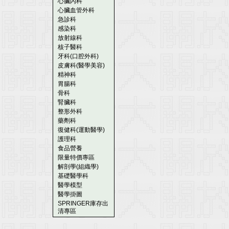
心臟內科
心臟血管外科
急診科
感染科
放射線科
核子醫科
牙科(口腔外科)
皮膚科(醫學美容)
精神科
胃腸科
骨科
腎臟科
整形外科
藥劑科
復健科(運動醫學)
護理科
食品營養
限量特價專區
解剖學(組織學)
基礎醫學科
醫學模型
醫學掛圖
SPRINGER庫存出
清專區