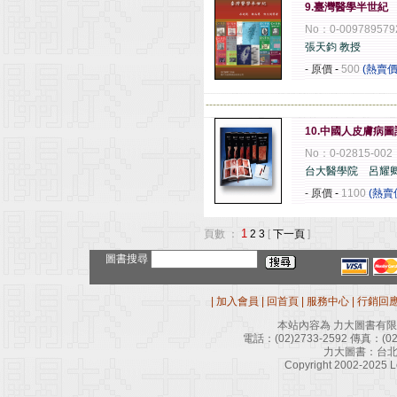
9.臺灣醫學半世紀
No：0-009789579
張天鈞 教授
- 原價
-
500
(熱賣價
------------------------------------------------------
10.中國人皮膚病圖
No：0-02815-002
台大醫學院 呂耀卿
- 原價
-
1100
(熱賣
1
頁數 ：
2
3
[
下一頁
]
圖書搜尋
|
加入會員
|
回首頁
|
服務中心
|
行銷回
本站內容為 力大圖書有
電話：
(02)2733-2592
傳真：
(0
力大圖書：台北
Copyright 2002-2025 Le