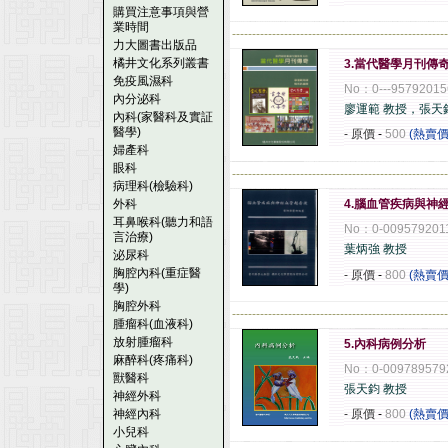
購買注意事項與營
業時間
------------------------------------------------------
力大圖書出版品
橘井文化系列叢書
3.當代醫學月刊傳奇 
免疫風濕科
No：0---95792015
內分泌科
廖運範 教授，張天
內科(家醫科及實証
醫學)
- 原價
-
500
(熱賣價
婦產科
眼科
------------------------------------------------------
病理科(檢驗科)
外科
4.腦血管疾病與神
耳鼻喉科(聽力和語
No：0-009579201
言治療)
葉炳強 教授
泌尿科
胸腔內科(重症醫
- 原價
-
800
(熱賣價
學)
胸腔外科
------------------------------------------------------
腫瘤科(血液科)
放射腫瘤科
5.內科病例分析
麻醉科(疼痛科)
No：0-009789579
獸醫科
張天鈞 教授
神經外科
神經內科
- 原價
-
800
(熱賣價
小兒科