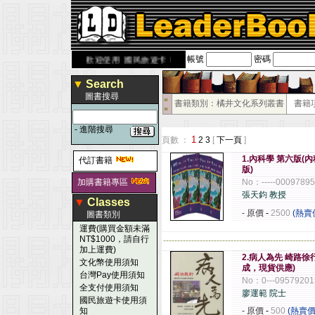
帳號
密碼
ook.com.tw
歡迎使用 國民旅遊卡！！
▼
Search
圖書搜尋
■
書籍類別：橘井文化系列叢書
書籍
■
-
進階搜尋
1
頁數 ：
2
3
[
下一頁
]
1.內科學 第六版(
代訂書籍
版)
加購書籍專區
No：-----0009789
張天鈞 教授
▼
Classes
- 原價
-
2500
(熱賣
圖書類別
運費(購買金額未滿
NT$1000，請自行
------------------------------------------------------
加上運費)
2.病人為先 崎路徐
文化幣使用須知
成，現貨供應)
台灣Pay使用須知
No：0---09579201
全支付使用須知
廖運範 院士
國民旅遊卡使用須
知
- 原價
-
500
(熱賣價