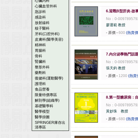
心臟內科
------------------------------------------------------
心臟血管外科
6.迎戰B型肝炎-
急診科
感染科
No：0-009789579
放射線科
廖運範 教授
核子醫科
- 原價
-
600
(熱賣價
牙科(口腔外科)
皮膚科(醫學美容)
精神科
------------------------------------------------------
胃腸科
7.內分泌學熱門話
骨科
腎臟科
No：0-009789579
整形外科
張天鈞 教授
藥劑科
- 原價
-
1200
(熱賣
復健科(運動醫學)
護理科
------------------------------------------------------
食品營養
限量特價專區
8.第一型糖尿病：
解剖學(組織學)
No：0-009789579
基礎醫學科
黃妙珠 教授
醫學模型
醫學掛圖
- 原價
-
680
(熱賣價
SPRINGER庫存出
清專區
------------------------------------------------------