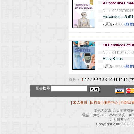
9.Endocrine Emer
No：-0032376097
Alexander L. Shif
- 原價
-
4200
(熱賣
------------------------------------------------------
10.Handbook of Di
No：-0111897604
Rudy Bilous
- 原價
-
3000
(熱賣
1
頁數 ：
2
3
4
5
6
7
8
9
10
11
12
13
[
下
圖書搜尋
|
加入會員
|
回首頁
|
服務中心
|
行銷回
本站內容為 力大圖書有
電話：
(02)2733-2592
傳真：
(0
力大圖書：台北
Copyright 2002-2025 Le