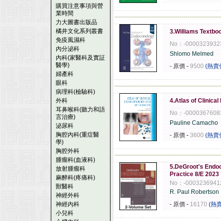
購買注意事項與營
業時間
------------------------------------------------------
力大圖書出版品
橘井文化系列叢書
3.Williams Textbo
免疫風濕科
No：-0000323932
內分泌科
Shlomo Melmed
內科(家醫科及實証
醫學)
- 原價
-
9500
(熱賣
婦產科
眼科
------------------------------------------------------
病理科(檢驗科)
外科
4.Atlas of Clinic
耳鼻喉科(聽力和語
No：-0000367608
言治療)
Pauline Camacho
泌尿科
胸腔內科(重症醫
- 原價
-
3600
(熱賣
學)
胸腔外科
------------------------------------------------------
腫瘤科(血液科)
5.DeGroot's Endoc
放射腫瘤科
Practice 8/E 2023
麻醉科(疼痛科)
No：-0003236941
獸醫科
R. Paul Robertson
神經外科
神經內科
- 原價
-
16170
(熱
小兒科