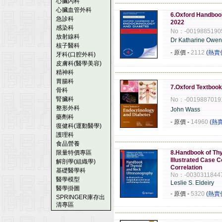
心臟內科
------------------------------------------------------
心臟血管外科
6.Oxford Handbook
急診科
2022
感染科
No：-0019885190
放射線科
Dr Katharine Owen
核子醫科
- 原價
-
2112
(熱賣
牙科(口腔外科)
皮膚科(醫學美容)
精神科
------------------------------------------------------
胃腸科
7.Oxford Textbook
骨科
腎臟科
No：-0019887019
整形外科
John Wass
藥劑科
- 原價
-
14960
(熱
復健科(運動醫學)
護理科
------------------------------------------------------
食品營養
限量特價專區
8.Handbook of Th
Illustrated Case 
解剖學(組織學)
Correlation
基礎醫學科
No：-0030311844
醫學模型
Leslie S. Eldeiry
醫學掛圖
- 原價
-
5320
(熱賣
SPRINGER庫存出
清專區
------------------------------------------------------