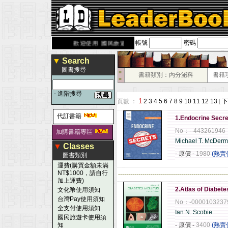
帳號
密碼
derbook.com.tw
歡迎使用 國民旅遊卡！！
▼
Search
圖書搜尋
■
書籍類別：內分泌科
書籍
■
-
進階搜尋
1
頁數 ：
2
3
4
5
6
7
8
9
10
11
12
13
[
下
代訂書籍
1.Endocrine Secre
No：--443261946
加購書籍專區
Michael T. McDerm
▼
Classes
- 原價
-
1980
(熱賣
圖書類別
運費(購買金額未滿
NT$1000，請自行
------------------------------------------------------
加上運費)
2.Atlas of Diabete
文化幣使用須知
台灣Pay使用須知
No：-0000103237
全支付使用須知
Ian N. Scobie
國民旅遊卡使用須
知
- 原價
-
3400
(熱賣