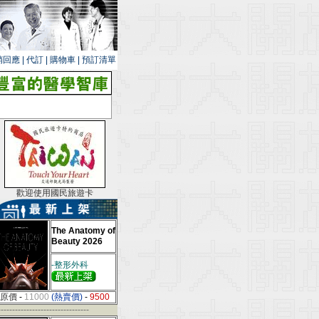
銷回應
|
代訂
|
購物車
|
預訂清單
歡迎使用國民旅遊卡
The Anatomy of
Beauty 2026
-整形外科
原價
-
11000
(熱賣價)
-
9500
--------------------------------