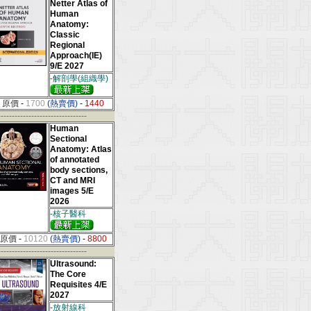
Netter Atlas of
Human
Anatomy:
Classic
Regional
Approach(IE)
9/E 2027
-解剖學(組織學)
原價
-
1700
(熱賣價)
-
1440
--------------------------------
Human
Sectional
Anatomy: Atlas
of annotated
body sections,
CT and MRI
images 5/E
2026
-核子醫科
原價
-
10120
(熱賣價)
-
8800
--------------------------------
Ultrasound:
The Core
Requisites 4/E
2027
-放射線科