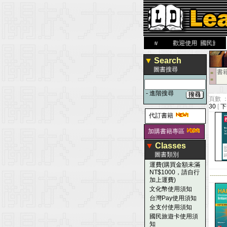
力 大 醫 學 圖 書 網
www.leaderbook.com.tw
歡迎使用 國民旅遊卡！！
▼
Search
圖書搜尋
書
■
■
-
進階搜尋
頁數 
30
[
下
代訂書籍
加購書籍專區
▼
Classes
圖書類別
運費(購買金額未滿
NT$1000，請自行
--------
加上運費)
文化幣使用須知
台灣Pay使用須知
全支付使用須知
國民旅遊卡使用須
知