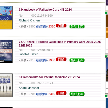
-------------------------------------------------------------------------------------------------------------
6.Handbook of Palliative Care 4/E 2024
▄
No：------0001119784360
Richard Kitchen
- 原價
-
2805
(熱賣價)
-
2310
-------------------------------------------------------------------------------------------------------------
7.CURRENT Practice Guidelines in Primary Care 2025-2026
22/E 2025
No：------0001265025894
Jacob A. David
▄
- 原價
-
2310
(熱賣價)
-
1980
-------------------------------------------------------------------------------------------------------------
8.Frameworks for Internal Medicine 2/E 2024
No：------0001975193121
Andre Mansoor
- 原價
-
2706
(熱賣價)
-
2310
▄
-------------------------------------------------------------------------------------------------------------