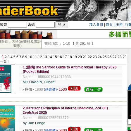
帳號
密碼
加入會員
|
首頁
|
服務
|
行
籍類別：內科(家醫科及實証
書籍項次：
1-10
【 共
291
項 】
醫學)
1
：
2
3
4
5
6
7
8
9
10
11
12
13
14
15
16
17
18
19
20
21
22
23
24
25
26
27
28
29
一頁
]
1.(熱病)The Sanford Guide to Antimicrobial Therapy 2026
(Pocket Edition)
No：------0000001944272333
MD David N. Gilbert
- 原價
-
1800
(熱賣價)
-
1530
-------------------------------------------------------------------------------------------------------------
2.Harrisons Principles of Internal Medicine, 22/E(IE)
2vols/set 2025
No：------000001265973872
by Dan Longo
▄
- 原價
-
6500
(熱賣價)
-
5400