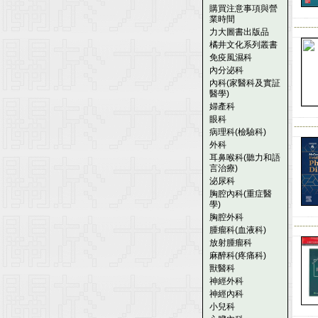
購買注意事項與營
業時間
--------
力大圖書出版品
橘井文化系列叢書
免疫風濕科
內分泌科
內科(家醫科及實証
醫學)
婦產科
眼科
--------
病理科(檢驗科)
外科
耳鼻喉科(聽力和語
言治療)
泌尿科
胸腔內科(重症醫
學)
胸腔外科
--------
腫瘤科(血液科)
放射腫瘤科
麻醉科(疼痛科)
獸醫科
神經外科
神經內科
小兒科