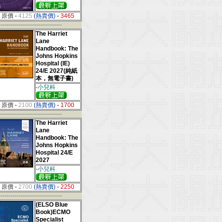
原價
-
4125
(熱賣價)
-
3465
--------------------------------
The Harriet
Lane
Handbook: The
Johns Hopkins
Hospital (IE)
24/E 2027(純紙
本，無電子書)
-小兒科
原價
-
2100
(熱賣價)
-
1700
--------------------------------
The Harriet
Lane
Handbook: The
Johns Hopkins
Hospital 24/E
2027
-小兒科
原價
-
2700
(熱賣價)
-
2250
--------------------------------
(ELSO Blue
Book)ECMO
Specialist