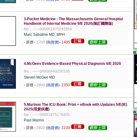
-------------------------------------------------------------------------------------------------------------
3.Pocket Medicine : The Massachusetts General Hospital
Handbook of Internal Medicine 9/E 2026(裝訂國際版)
No：------000001975242954
Marc Sabatine MD, MPH
- 原價
-
1700
(熱賣價)
-
1485
▄
-------------------------------------------------------------------------------------------------------------
4.McGees Evidence-Based Physical Diagnosis 6/E 2026
No：------00000443250138
Steven McGee MD
- 原價
-
2800
(熱賣價)
-
2350
-------------------------------------------------------------------------------------------------------------
5.Marinos The ICU Book: Print + eBook with Updates 5/E(IE)
2025(現貨供應)
▄
No：------00001975176405
Paul Marino
- 原價
-
3800
(熱賣價)
-
3100