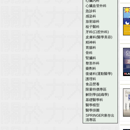
心臟內科
--------
心臟血管外科
急診科
感染科
放射線科
核子醫科
牙科(口腔外科)
皮膚科(醫學美容)
精神科
--------
胃腸科
骨科
腎臟科
整形外科
藥劑科
復健科(運動醫學)
護理科
食品營養
--------
限量特價專區
解剖學(組織學)
基礎醫學科
醫學模型
醫學掛圖
SPRINGER庫存出
清專區
--------