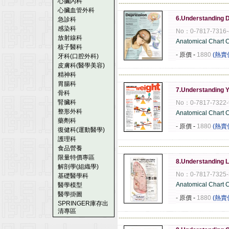
心臟內科
------------------------------------------------------
心臟血管外科
6.Understanding 
急診科
感染科
No：0-7817-7316-
放射線科
Anatomical Chart
核子醫科
- 原價
-
1880
(熱賣
牙科(口腔外科)
皮膚科(醫學美容)
精神科
------------------------------------------------------
胃腸科
7.Understanding 
骨科
腎臟科
No：0-7817-7322-
整形外科
Anatomical Chart
藥劑科
- 原價
-
1880
(熱賣
復健科(運動醫學)
護理科
------------------------------------------------------
食品營養
限量特價專區
8.Understanding 
解剖學(組織學)
No：0-7817-7325-
基礎醫學科
Anatomical Chart
醫學模型
醫學掛圖
- 原價
-
1880
(熱賣
SPRINGER庫存出
清專區
------------------------------------------------------