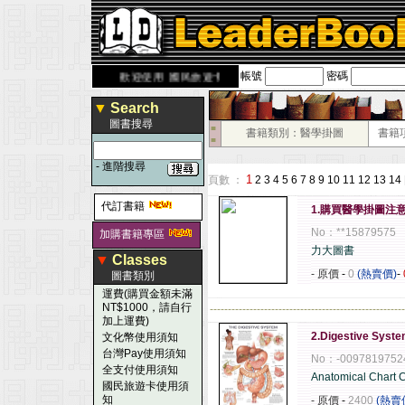
帳號
密碼
rbook.com.tw
歡迎使用 國民旅遊卡！！
▼
Search
圖書搜尋
■
書籍類別：醫學掛圖
書籍
■
-
進階搜尋
1
頁數 ：
2
3
4
5
6
7
8
9
10
11
12
13
14
代訂書籍
1.購買醫學掛圖注
No：**15879575
加購書籍專區
力大圖書
▼
Classes
- 原價
-
0
(熱賣價)
-
圖書類別
運費(購買金額未滿
NT$1000，請自行
------------------------------------------------------
加上運費)
2.Digestive Syste
文化幣使用須知
台灣Pay使用須知
No：-0097819752
全支付使用須知
Anatomical Chart
國民旅遊卡使用須
知
- 原價
-
2400
(熱賣