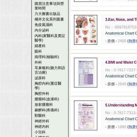
購買注意事項與營
業時間
------------------------------------------------------
力大圖書出版品
橘井文化系列叢書
3.Ear, Nose, and 
免疫風濕科
No：-0097819752
內分泌科
Anatomical Chart
內科(家醫科及實証
醫學)
- 原價
-
2400
(熱賣
婦產科
眼科
------------------------------------------------------
病理科(檢驗科)
外科
4.BMI and Waist 
耳鼻喉科(聽力和語
No：0-7817-7227-
言治療)
Anatomical Chart
泌尿科
胸腔內科(重症醫
- 原價
-
2040
(熱賣
學)
胸腔外科
------------------------------------------------------
腫瘤科(血液科)
放射腫瘤科
5.Understanding 
麻醉科(疼痛科)
No：0-7817-7313
獸醫科
Anatomical Chart
神經外科
神經內科
- 原價
-
1880
(熱賣
小兒科