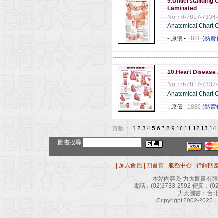
9.Understanding C
Laminated
No：0-7817-7334-
Anatomical Chart
- 原價
-
1880
(熱賣
------------------------------------------------------
10.Heart Disease
No：0-7817-7337-
Anatomical Chart
- 原價
-
1880
(熱賣
1
頁數 ：
2
3
4
5
6
7
8
9
10
11
12
13
14
圖書搜尋
|
加入會員
|
回首頁
|
服務中心
|
行銷回
本站內容為 力大圖書有
電話：
(02)2733-2592
傳真：
(0
力大圖書：台北
Copyright 2002-2025 Le