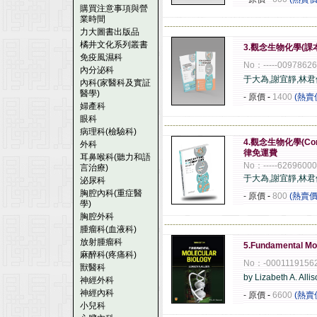
購買注意事項與營
業時間
------------------------------------------------------
力大圖書出版品
橘井文化系列叢書
3.觀念生物化學(課
免疫風濕科
No：-----0097862
內分泌科
于大為,謝宜靜,林君
內科(家醫科及實証
醫學)
- 原價
-
1400
(熱賣
婦產科
眼科
------------------------------------------------------
病理科(檢驗科)
4.觀念生物化學(Conce
外科
律免運費
耳鼻喉科(聽力和語
No：-----6269600
言治療)
于大為,謝宜靜,林君
泌尿科
胸腔內科(重症醫
- 原價
-
800
(熱賣價
學)
胸腔外科
------------------------------------------------------
腫瘤科(血液科)
放射腫瘤科
5.Fundamental Mol
麻醉科(疼痛科)
No：-0001119156
獸醫科
by Lizabeth A. Alli
神經外科
神經內科
- 原價
-
6600
(熱賣
小兒科