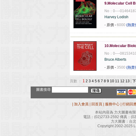
9.Molecular Cell 
No：0----0146418
Harvey Lodish
- 原價
-
6000
(熱賣
------------------------------------------------------
10.Molecular Biolog
No：0----0815341
Bruce Alberts
- 原價
-
3500
(熱賣
1
頁數 ：
2
3
4
5
6
7
8
9
10
11
12
13
[
下
圖書搜尋
|
加入會員
|
回首頁
|
服務中心
|
行銷回
本站內容為 力大圖書有
電話：
(02)2733-2592
傳真：
(0
力大圖書：台北
Copyright 2002-2025 Le