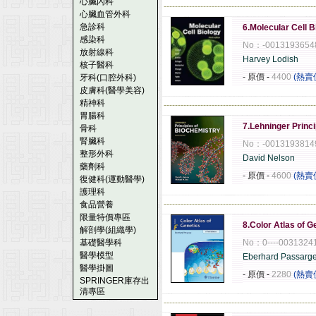
心臟內科
------------------------------------------------------
心臟血管外科
急診科
6.Molecular Cell B
感染科
No：-0013193654
放射線科
Harvey Lodish
核子醫科
- 原價
-
4400
(熱賣
牙科(口腔外科)
皮膚科(醫學美容)
精神科
------------------------------------------------------
胃腸科
7.Lehninger Princi
骨科
腎臟科
No：-0013193814
整形外科
David Nelson
藥劑科
- 原價
-
4600
(熱賣
復健科(運動醫學)
護理科
------------------------------------------------------
食品營養
限量特價專區
8.Color Atlas of G
解剖學(組織學)
基礎醫學科
No：0----0031324
醫學模型
Eberhard Passarg
醫學掛圖
- 原價
-
2280
(熱賣
SPRINGER庫存出
清專區
------------------------------------------------------