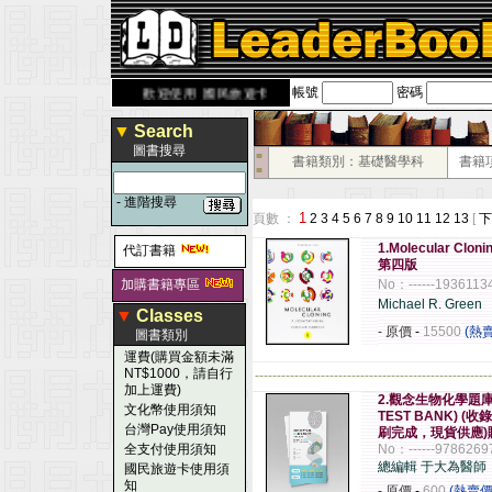
帳號
密碼
rbook.com.tw
歡迎使用 國民旅遊卡！！
▼
Search
圖書搜尋
■
書籍類別：基礎醫學科
書籍
■
-
進階搜尋
1
頁數 ：
2
3
4
5
6
7
8
9
10
11
12
13
[
下
1.Molecular Cloni
代訂書籍
第四版
加購書籍專區
No：------1936113
Michael R. Green
▼
Classes
- 原價
-
15500
(熱
圖書類別
運費(購買金額未滿
NT$1000，請自行
------------------------------------------------------
加上運費)
2.觀念生物化學題庫篇(
文化幣使用須知
TEST BANK) (
台灣Pay使用須知
刷完成，現貨供應)
全支付使用須知
No：------9786269
總編輯 于大為醫師
國民旅遊卡使用須
知
- 原價
-
600
(熱賣價