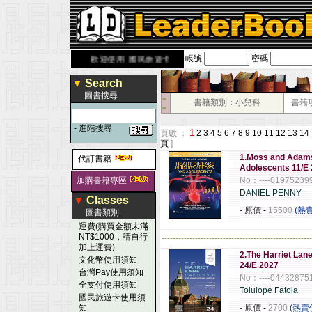
帳號
密碼
rbook.com.tw
歡迎使用 國民旅遊卡！！
▼
Search
圖書搜尋
■
書籍類別：小兒科
書籍
■
-
進階搜尋
1
頁數 ：
2
3
4
5
6
7
8
9
10
11
12
13
14
頁
]
1.Moss and Adams 
代訂書籍
Adolescents 11/E 
加購書籍專區
No：----01975239
DANIEL PENNY
▼
Classes
- 原價
-
15500
(熱
圖書類別
運費(購買金額未滿
NT$1000，請自行
------------------------------------------------------
加上運費)
2.The Harriet Lan
文化幣使用須知
24/E 2027
台灣Pay使用須知
No：----04432875
全支付使用須知
Tolulope Fatola
國民旅遊卡使用須
知
- 原價
-
2700
(熱賣