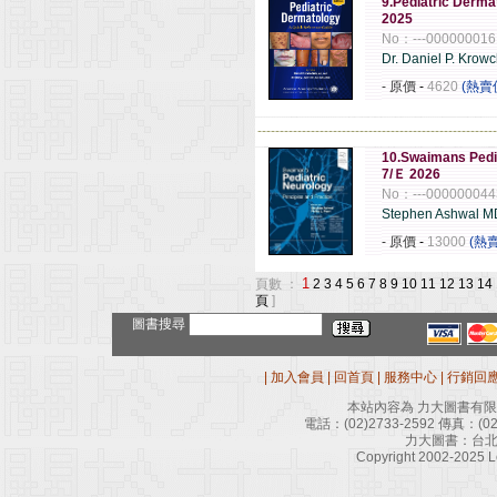
9.Pediatric Derma
2025
No：---000000016
Dr. Daniel P. Kro
- 原價
-
4620
(熱賣
------------------------------------------------------
10.Swaimans Pedia
7/Ｅ 2026
No：---000000044
Stephen Ashwal M
- 原價
-
13000
(熱
1
頁數 ：
2
3
4
5
6
7
8
9
10
11
12
13
14
頁
]
圖書搜尋
|
加入會員
|
回首頁
|
服務中心
|
行銷回
本站內容為 力大圖書有
電話：
(02)2733-2592
傳真：
(0
力大圖書：台北
Copyright 2002-2025 Le