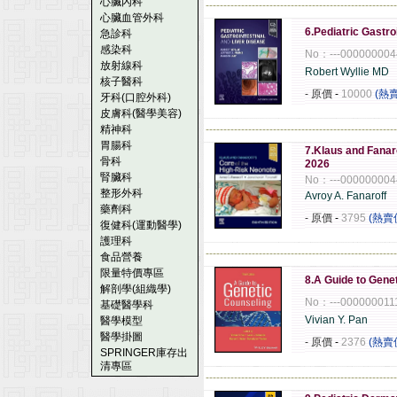
心臟內科
------------------------------------------------------
心臟血管外科
6.Pediatric Gastro
急診科
感染科
No：---000000004
放射線科
Robert Wyllie MD
核子醫科
- 原價
-
10000
(熱
牙科(口腔外科)
皮膚科(醫學美容)
精神科
------------------------------------------------------
胃腸科
7.Klaus and Fanar
骨科
2026
腎臟科
No：---000000004
整形外科
Avroy A. Fanaroff
藥劑科
- 原價
-
3795
(熱賣
復健科(運動醫學)
護理科
------------------------------------------------------
食品營養
限量特價專區
8.A Guide to Gene
解剖學(組織學)
No：---000000011
基礎醫學科
Vivian Y. Pan
醫學模型
醫學掛圖
- 原價
-
2376
(熱賣
SPRINGER庫存出
清專區
------------------------------------------------------