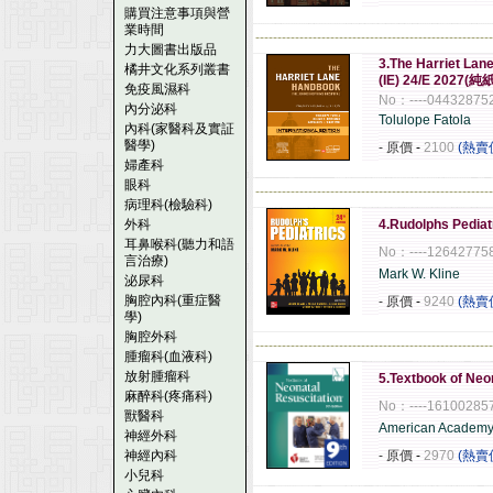
購買注意事項與營
業時間
------------------------------------------------------
力大圖書出版品
3.The Harriet Lan
橘井文化系列叢書
(IE) 24/E 202
免疫風濕科
No：----04432875
內分泌科
Tolulope Fatola
內科(家醫科及實証
醫學)
- 原價
-
2100
(熱賣
婦產科
眼科
------------------------------------------------------
病理科(檢驗科)
外科
4.Rudolphs Pediat
耳鼻喉科(聽力和語
No：----12642775
言治療)
Mark W. Kline
泌尿科
胸腔內科(重症醫
- 原價
-
9240
(熱賣
學)
胸腔外科
------------------------------------------------------
腫瘤科(血液科)
放射腫瘤科
5.Textbook of Neo
麻醉科(疼痛科)
No：----16100285
獸醫科
American Academy 
神經外科
神經內科
- 原價
-
2970
(熱賣
小兒科