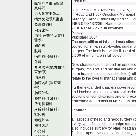
Treatment
購買注意事項與營
業時間
Jatin P Shah MD, MS (Surg), FACS, Chi
力大圖書出版品
in Head and Neck Oncology, Memorial S
橘井文化系列叢書
Surgery, Cornell University Medical Co
ISBN 0723432236 · Hardback
免疫風濕科
· 736 Pages · 2575 Illustrations
內分泌科
Mosby ·
內科(家醫科及實証
Published 2004
醫學)
The new edition of this landmark atlas a
婦產科
two editions, with step-by-step guidan
眼科
surgery. The book is lavishly illustrated 
2,100 of which are in full colour.
病理科(檢驗科)
外科
New chapters are included on genetics 
耳鼻喉科(聽力和語
surgery, implants and prostheses and o
言治療)
other treatment options in the field (r
泌尿科
relate to the overall management and o
胸腔內科(重症醫
學)
Further expanded chapters cover reconst
and trachea, and all new surgical tech
胸腔外科
sections on complications and or proc
腫瘤科(血液科)
renowned department at MSKCC is deta
放射腫瘤科
麻醉科(疼痛科)
Features
獸醫科
all aspects of head and neck surgery co
神經外科
every type of tumor, both benign and m
神經內科
also includes surgery for other head an
小兒科
full intra-operative detail of each sur