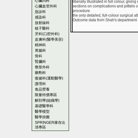
心臟內科
liberally illustrated in full colour, giving
心臟血管外科
sections on complications and pitfalls o
procedure
急診科
the only detailed, full-colour surgical 
感染科
Outcome data from Shah's department 
放射線科
核子醫科
牙科(口腔外科)
皮膚科(醫學美容)
精神科
胃腸科
骨科
腎臟科
整形外科
藥劑科
復健科(運動醫學)
護理科
食品營養
限量特價專區
解剖學(組織學)
基礎醫學科
醫學模型
醫學掛圖
SPRINGER庫存出
清專區