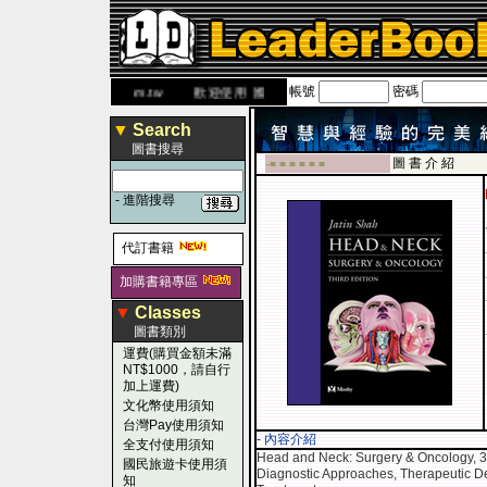
帳號
密碼
www.leaderbook.com.tw
歡迎使用 國民旅遊卡！！
▼
Search
圖書搜尋
圖 書 介 紹
-■ ■ ■ ■ ■ ■
-
進階搜尋
代訂書籍
加購書籍專區
▼
Classes
圖書類別
運費(購買金額未滿
NT$1000，請自行
加上運費)
文化幣使用須知
台灣Pay使用須知
- 內容介紹
全支付使用須知
Head and Neck: Surgery & Oncology, 3
國民旅遊卡使用須
Diagnostic Approaches, Therapeutic De
知