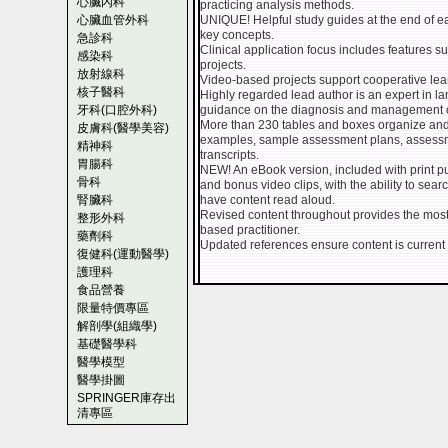
心臟內科
practicing analysis methods.
心臟血管外科
UNIQUE! Helpful study guides at the end of e
key concepts.
急診科
Clinical application focus includes features s
感染科
projects.
放射線科
Video-based projects support cooperative learn
核子醫科
Highly regarded lead author is an expert in l
牙科(口腔外科)
guidance on the diagnosis and management of
More than 230 tables and boxes organize and
皮膚科(醫學美容)
examples, sample assessment plans, assessmen
精神科
transcripts.
胃腸科
NEW! An eBook version, included with print pur
骨科
and bonus video clips, with the ability to sea
腎臟科
have content read aloud.
Revised content throughout provides the most 
整形外科
based practitioner.
藥劑科
Updated references ensure content is current 
復健科(運動醫學)
護理科
食品營養
限量特價專區
解剖學(組織學)
基礎醫學科
醫學模型
醫學掛圖
SPRINGER庫存出
清專區