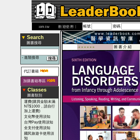
帳號
密碼
網
www.leaderbook.com.tw
歡迎使用 國民旅遊卡！！
▼
Search
圖書搜尋
圖 書 介 紹
-■ ■ ■ ■ ■ ■
-
進階搜尋
代訂書籍
加購書籍專區
▼
Classes
圖書類別
運費(購買金額未滿
NT$1000，請自行
加上運費)
文化幣使用須知
台灣Pay使用須知
全支付使用須知
國民旅遊卡使用須
知