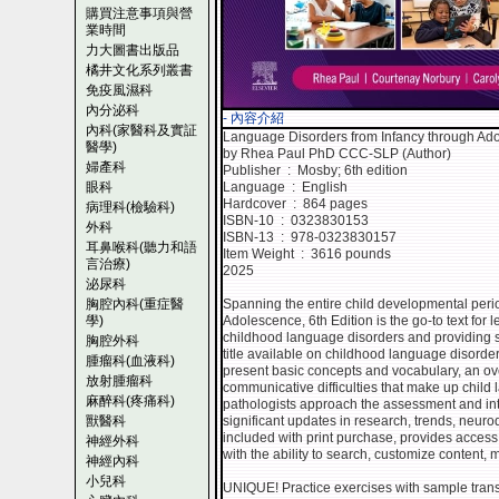
購買注意事項與營
業時間
力大圖書出版品
橘井文化系列叢書
免疫風濕科
內分泌科
- 內容介紹
內科(家醫科及實証
Language Disorders from Infancy through Ado
醫學)
by Rhea Paul PhD CCC-SLP (Author)
婦產科
Publisher ‏ : ‎ Mosby; 6th edition
眼科
Language ‏ : ‎ English
Hardcover ‏ : ‎ 864 pages
病理科(檢驗科)
ISBN-10 ‏ : ‎ 0323830153
外科
ISBN-13 ‏ : ‎ 978-0323830157
耳鼻喉科(聽力和語
Item Weight ‏ : ‎ 3616 pounds
言治療)
2025
泌尿科
胸腔內科(重症醫
Spanning the entire child developmental per
學)
Adolescence, 6th Edition is the go-to text fo
childhood language disorders and providing s
胸腔外科
title available on childhood language disorde
腫瘤科(血液科)
present basic concepts and vocabulary, an ove
放射腫瘤科
communicative difficulties that make up chil
麻醉科(疼痛科)
pathologists approach the assessment and inte
獸醫科
significant updates in research, trends, neurodi
included with print purchase, provides access t
神經外科
with the ability to search, customize content,
神經內科
小兒科
UNIQUE! Practice exercises with sample trans