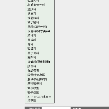
心臟內科
心臟血管外科
急診科
感染科
放射線科
核子醫科
牙科(口腔外科)
皮膚科(醫學美容)
精神科
胃腸科
骨科
腎臟科
整形外科
藥劑科
復健科(運動醫學)
護理科
食品營養
限量特價專區
解剖學(組織學)
基礎醫學科
醫學模型
醫學掛圖
SPRINGER庫存出
清專區