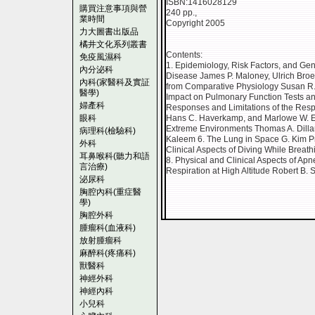
ISBN:1416028129
購買注意事項與營
240 pp.,
業時間
Copyright 2005
力大圖書出版品
橘井文化系列叢書
Contents:
免疫風濕科
1. Epidemiology, Risk Factors, and Gen
內分泌科
Disease James P. Maloney, Ulrich Broec
內科(家醫科及實証
from Comparative Physiology Susan R. 
醫學)
Impact on Pulmonary Function Tests an
婦產科
Responses and Limitations of the Respi
眼科
Hans C. Haverkamp, and Marlowe W. El
Extreme Environments Thomas A. Dillard
病理科(檢驗科)
Kaleem 6. The Lung in Space G. Kim Pr
外科
Clinical Aspects of Diving While Breat
耳鼻喉科(聽力和語
8. Physical and Clinical Aspects of Apn
言治療)
Respiration at High Altitude Robert B.
泌尿科
胸腔內科(重症醫
學)
胸腔外科
腫瘤科(血液科)
放射腫瘤科
麻醉科(疼痛科)
獸醫科
神經外科
神經內科
小兒科