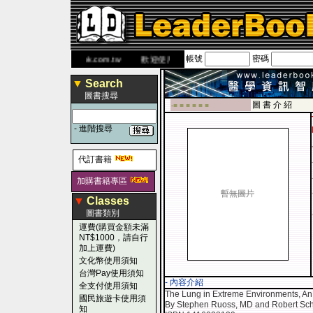
帳號
密碼
書 網
www.leaderbook.com.tw
歡迎使用 國民旅遊卡！！
▼
Search
圖書搜尋
圖 書 介 紹
-■ ■ ■ ■ ■ ■
-
進階搜尋
代訂書籍
加購書籍專區
暫無圖片
▼
Classes
圖書類別
運費(購買金額未滿
NT$1000，請自行
加上運費)
文化幣使用須知
台灣Pay使用須知
- 內容介紹
全支付使用須知
The Lung in Extreme Environments, An 
國民旅遊卡使用須
By Stephen Ruoss, MD and Robert Sc
知