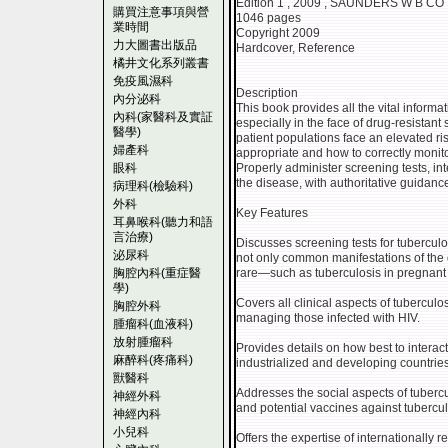
Edition 1 , 2009 , SAUNDERS W B CO
購買注意事項與營
1046 pages
業時間
Copyright 2009
力大圖書出版品
Hardcover, Reference
橘井文化系列叢書
免疫風濕科
Description
內分泌科
This book provides all the vital inform
內科(家醫科及實証
especially in the face of drug-resistan
醫學)
patient populations face an elevated ris
婦產科
appropriate and how to correctly monito
眼科
Properly administer screening tests, inte
the disease, with authoritative guidanc
病理科(檢驗科)
外科
Key Features
耳鼻喉科(聽力和語
言治療)
Discusses screening tests for tuberculos
泌尿科
not only common manifestations of the 
胸腔內科(重症醫
rare—such as tuberculosis in pregnan
學)
Covers all clinical aspects of tuberculos
胸腔外科
managing those infected with HIV.
腫瘤科(血液科)
放射腫瘤科
Provides details on how best to interact
麻醉科(疼痛科)
industrialized and developing countries
獸醫科
Addresses the social aspects of tuberc
神經外科
and potential vaccines against tubercul
神經內科
小兒科
Offers the expertise of internationally 