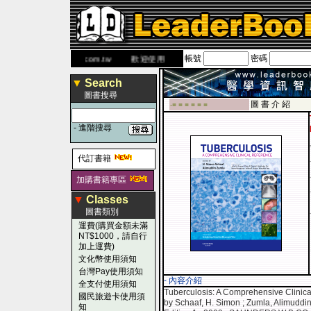
帳號
密碼
網
www.leaderbook.com.tw
歡迎使用 國民旅遊卡！！
▼
Search
圖書搜尋
圖 書 介 紹
-■ ■ ■ ■ ■ ■
-
進階搜尋
代訂書籍
加購書籍專區
▼
Classes
圖書類別
運費(購買金額未滿
NT$1000，請自行
加上運費)
文化幣使用須知
台灣Pay使用須知
- 內容介紹
全支付使用須知
Tuberculosis: A Comprehensive Clinic
國民旅遊卡使用須
by Schaaf, H. Simon ; Zumla, Alimuddin 
知