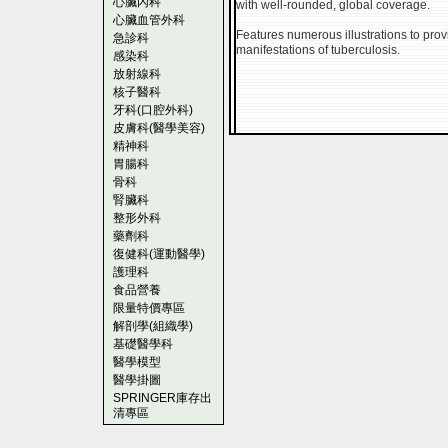
心臟內科
with well-rounded, global coverage.
心臟血管外科
Features numerous illustrations to prov
急診科
manifestations of tuberculosis.
感染科
放射線科
核子醫科
牙科(口腔外科)
皮膚科(醫學美容)
精神科
胃腸科
骨科
腎臟科
整形外科
藥劑科
復健科(運動醫學)
護理科
食品營養
限量特價專區
解剖學(組織學)
基礎醫學科
醫學模型
醫學掛圖
SPRINGER庫存出
清專區