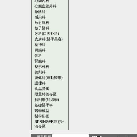
心臟內科
心臟血管外科
急診科
感染科
放射線科
核子醫科
牙科(口腔外科)
皮膚科(醫學美容)
精神科
胃腸科
骨科
腎臟科
整形外科
藥劑科
復健科(運動醫學)
護理科
食品營養
限量特價專區
解剖學(組織學)
基礎醫學科
醫學模型
醫學掛圖
SPRINGER庫存出
清專區