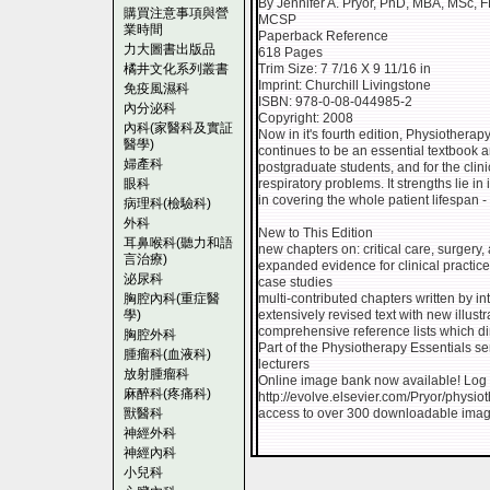
By Jennifer A. Pryor, PhD, MBA, MSc
購買注意事項與營
MCSP
業時間
Paperback Reference
力大圖書出版品
618 Pages
橘井文化系列叢書
Trim Size: 7 7/16 X 9 11/16 in
Imprint: Churchill Livingstone
免疫風濕科
ISBN: 978-0-08-044985-2
內分泌科
Copyright: 2008
內科(家醫科及實証
Now in it's fourth edition, Physiothera
醫學)
continues to be an essential textbook 
婦產科
postgraduate students, and for the clin
眼科
respiratory problems. It strengths lie in
in covering the whole patient lifespan -
病理科(檢驗科)
外科
New to This Edition
耳鼻喉科(聽力和語
new chapters on: critical care, surgery
言治療)
expanded evidence for clinical practice
泌尿科
case studies
胸腔內科(重症醫
multi-contributed chapters written by i
學)
extensively revised text with new illus
comprehensive reference lists which dir
胸腔外科
Part of the Physiotherapy Essentials se
腫瘤科(血液科)
lecturers
放射腫瘤科
Online image bank now available! Log 
麻醉科(疼痛科)
http://evolve.elsevier.com/Pryor/physio
獸醫科
access to over 300 downloadable ima
神經外科
神經內科
小兒科