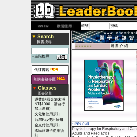
帳號
密碼
網
www.leaderbook.com.tw
歡迎使用 國民旅遊卡！！
▼
Search
圖書搜尋
圖 書 介 紹
-■ ■ ■ ■ ■ ■
-
進階搜尋
代訂書籍
加購書籍專區
▼
Classes
圖書類別
運費(購買金額未滿
NT$1000，請自行
加上運費)
文化幣使用須知
台灣Pay使用須知
- 內容介紹
全支付使用須知
Physiotherapy for Respiratory and Card
國民旅遊卡使用須
Adults and Paediatrics
知