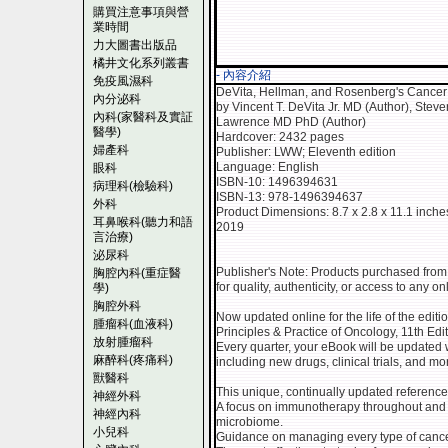
購買注意事項與營
業時間
力大圖書出版品
橘井文化系列叢書
- 內容介紹
免疫風濕科
DeVita, Hellman, and Rosenberg's Cancer: 
內分泌科
by Vincent T. DeVita Jr. MD (Author), Ste
內科(家醫科及實証
Lawrence MD PhD (Author)
醫學)
Hardcover: 2432 pages
婦產科
Publisher: LWW; Eleventh edition
Language: English
眼科
ISBN-10: 1496394631
病理科(檢驗科)
ISBN-13: 978-1496394637
外科
Product Dimensions: 8.7 x 2.8 x 11.1 inche
耳鼻喉科(聽力和語
2019
言治療)
泌尿科
Publisher's Note: Products purchased from 
胸腔內科(重症醫
for quality, authenticity, or access to any o
學)
胸腔外科
Now updated online for the life of the edi
腫瘤科(血液科)
Principles & Practice of Oncology, 11th Edit
放射腫瘤科
Every quarter, your eBook will be updated 
麻醉科(疼痛科)
including new drugs, clinical trials, and mo
獸醫科
This unique, continually updated reference 
神經外科
A focus on immunotherapy throughout and 
神經內科
microbiome.
小兒科
Guidance on managing every type of cancer