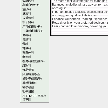
心臟內科
The most effective strategies for managing 
Balanced, multidisciplinary advice from a 
心臟血管外科
oncologist.
急診科
Important related topics such as cancer scr
感染科
oncology, and quality of life issues.
放射線科
Enhance Your eBook Reading Experience
核子醫科
Read directly on your preferred device(s), 
Easily convert to audiobook, powering your
牙科(口腔外科)
皮膚科(醫學美容)
精神科
胃腸科
骨科
腎臟科
整形外科
藥劑科
復健科(運動醫學)
護理科
食品營養
限量特價專區
解剖學(組織學)
基礎醫學科
醫學模型
醫學掛圖
SPRINGER庫存出
清專區