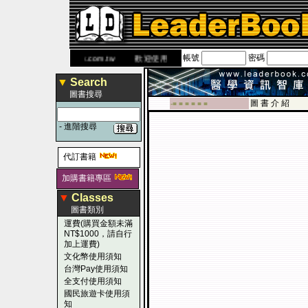
帳號
密碼
 網
www.leaderbook.com.tw
歡迎使用 國民旅遊卡！！
▼
Search
圖書搜尋
圖 書 介 紹
-■ ■ ■ ■ ■ ■
-
進階搜尋
代訂書籍
加購書籍專區
▼
Classes
圖書類別
運費(購買金額未滿
NT$1000，請自行
加上運費)
文化幣使用須知
台灣Pay使用須知
全支付使用須知
國民旅遊卡使用須
知