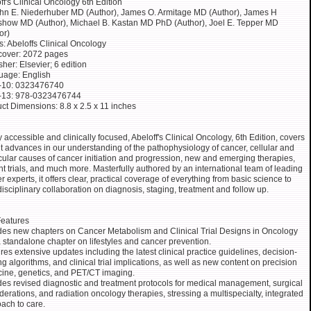
ff's Clinical Oncology 6th Edition
hn E. Niederhuber MD (Author), James O. Armitage MD (Author), James H
how MD (Author), Michael B. Kastan MD PhD (Author), Joel E. Tepper MD
or)
s: Abeloffs Clinical Oncology
cover: 2072 pages
sher: Elsevier; 6 edition
uage: English
-10: 0323476740
-13: 978-0323476744
ct Dimensions: 8.8 x 2.5 x 11 inches
y accessible and clinically focused, Abeloff's Clinical Oncology, 6th Edition, covers
t advances in our understanding of the pathophysiology of cancer, cellular and
ular causes of cancer initiation and progression, new and emerging therapies,
nt trials, and much more. Masterfully authored by an international team of leading
r experts, it offers clear, practical coverage of everything from basic science to
disciplinary collaboration on diagnosis, staging, treatment and follow up.
eatures
des new chapters on Cancer Metabolism and Clinical Trial Designs in Oncology
 standalone chapter on lifestyles and cancer prevention.
res extensive updates including the latest clinical practice guidelines, decision-
g algorithms, and clinical trial implications, as well as new content on precision
ine, genetics, and PET/CT imaging.
des revised diagnostic and treatment protocols for medical management, surgical
derations, and radiation oncology therapies, stressing a multispecialty, integrated
ach to care.