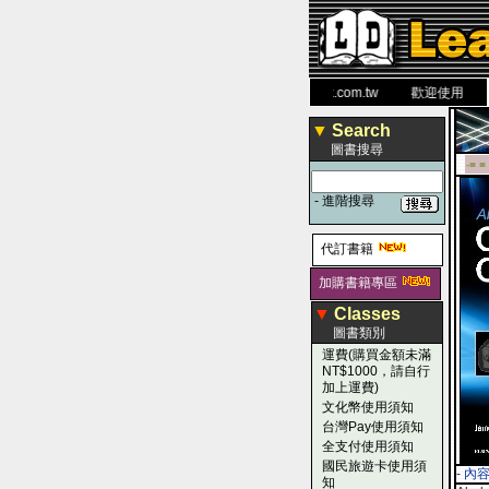
力 大 醫 學 圖 書 網
www.leaderbook.com.tw
歡迎使用 國民旅遊
▼
Search
圖書搜尋
-■ ■
-
進階搜尋
代訂書籍
加購書籍專區
▼
Classes
圖書類別
運費(購買金額未滿
NT$1000，請自行
加上運費)
文化幣使用須知
台灣Pay使用須知
全支付使用須知
國民旅遊卡使用須
- 內
知