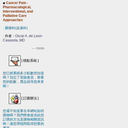
Cancer Pain -
◆
Pharmacological,
Interventional, and
Palliative Care
Approaches
-
腫瘤科(血液科)
-
作者：
Oscar A. de Leon-
Casasola, MD
--- more
[
積點系統
]
您已經累積多少點數您知道
嗎？別忘了登錄會員，察看
您的點數，獎品就等您來拿
喲！
[
訂購辦法
]
您還不知道要在本網站如何
購物嗎？我們將會提供給您
訂購的方法及購物相關資訊
喲！讓您彈指間取得想要的