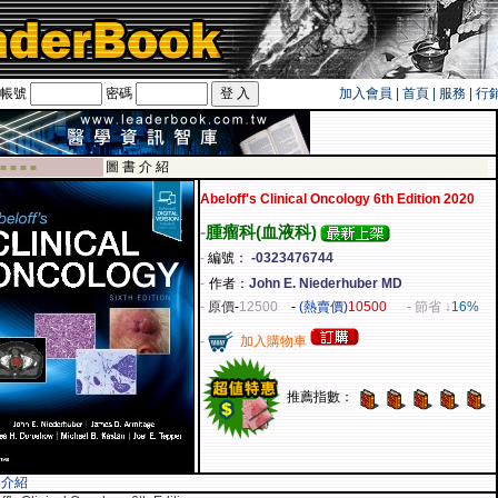
帳號
密碼
加入會員
|
首頁
|
服務
|
行
卡！！
圖 書 介 紹
 ■ ■ ■ ■
Abeloff's Clinical Oncology 6th Edition 2020
-
腫瘤科(血液科)
-
編號：
-0323476744
-
作者：
John E. Niederhuber MD
-
原價
-
12500
-
(熱賣價)
10500
- 節省 ↓
16%
-
加入購物車
推薦指數：
容介紹