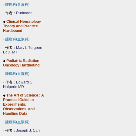
-
腫瘤科(血液科)
-
作者：
Rudmann
Clinical Hematology
◆
Theory and Practice
Hardbound
-
腫瘤科(血液科)
-
作者：
Mary L Turgeon
EdD, MT
Pediatric Radiation
◆
Oncology Hardbound
-
腫瘤科(血液科)
-
作者：
Edward C
Halperin MD
The Art of Science : A
◆
Practical Guide to
Experiments,
Observations, and
Handling Data
-
腫瘤科(血液科)
-
作者：
Joseph J. Carr