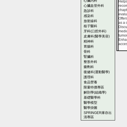
心臟內科
Helps
心臟血管外科
recom
chapt
急診科
evalu
感染科
Offer
放射線科
as a 
核子醫科
Discu
牙科(口腔外科)
medic
tumor
皮膚科(醫學美容)
Enhan
精神科
acces
胃腸科
骨科
腎臟科
整形外科
藥劑科
復健科(運動醫學)
護理科
食品營養
限量特價專區
解剖學(組織學)
基礎醫學科
醫學模型
醫學掛圖
SPRINGER庫存出
清專區