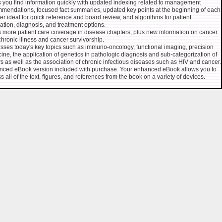
 you find information quickly with updated indexing related to management
mendations, focused fact summaries, updated key points at the beginning of each
er ideal for quick reference and board review, and algorithms for patient
ation, diagnosis, and treatment options.
s more patient care coverage in disease chapters, plus new information on cancer
chronic illness and cancer survivorship.
sses today's key topics such as immuno-oncology, functional imaging, precision
ine, the application of genetics in pathologic diagnosis and sub-categorization of
s as well as the association of chronic infectious diseases such as HIV and cancer.
ced eBook version included with purchase. Your enhanced eBook allows you to
s all of the text, figures, and references from the book on a variety of devices.