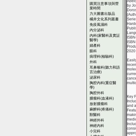
Abelo
購買注意事項與營
by Jo
業時間
Doros
力大圖書出版品
(Auth
橘井文化系列叢書
Serie
Hard
免疫風濕科
Publi
內分泌科
Lang
內科(家醫科及實証
ISBN
醫學)
ISBN
婦產科
Produ
眼科
2020
病理科(檢驗科)
Easil
外科
recen
耳鼻喉科(聽力和語
molec
言治療)
curre
泌尿科
cance
胸腔內科(重症醫
multi
學)
胸腔外科
Key F
腫瘤科(血液科)
Inclu
放射腫瘤科
and a
麻醉科(疼痛科)
Featu
獸醫科
makin
medic
神經外科
Inclu
神經內科
consi
小兒科
appro