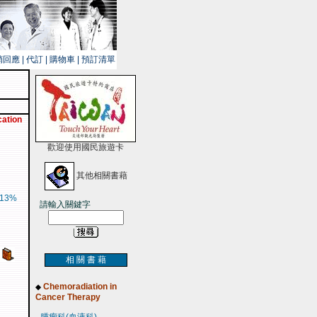
銷回應
|
代訂
|
購物車
|
預訂清單
cation
歡迎使用國民旅遊卡
其他相關書藉
13%
請輸入關鍵字
相 關 書 藉
Chemoradiation in
◆
Cancer Therapy