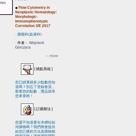
ries
Flow Cytometry in
◆
Neoplastic Hematology:
Morphologic-
Immunophenotypic
Correlation 3/E 2017
-
腫瘤科(血液科)
-
作者：
Wojciech
Gorczyca
--- more
[
積點系統
]
您已經累積多少點數您知
道嗎？別忘了登錄會員，
察看您的點數，獎品就等
您來拿喲！
[
訂購辦法
]
您還不知道要在本網站如
何購物嗎？我們將會提供
給您訂購的方法及購物相