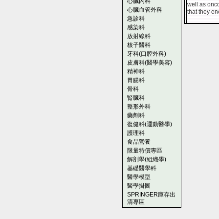
心臟內科
well as onc
心臟血管外科
that they e
急診科
感染科
放射線科
核子醫科
牙科(口腔外科)
皮膚科(醫學美容)
精神科
胃腸科
骨科
腎臟科
整形外科
藥劑科
復健科(運動醫學)
護理科
食品營養
限量特價專區
解剖學(組織學)
基礎醫學科
醫學模型
醫學掛圖
SPRINGER庫存出
清專區