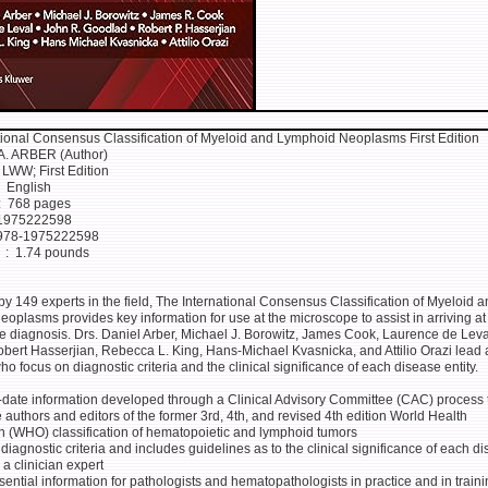
tional Consensus Classification of Myeloid and Lymphoid Neoplasms First Edition
A. ARBER (Author)
lisher ‏ : ‎ LWW; First Edition
nguage ‏ : ‎ English
ardcover ‏ : ‎ 768 pages
-10 ‏ : ‎ 1975222598
-13 ‏ : ‎ 978-1975222598
Item Weight ‏ : ‎ 1.74 pounds
y 149 experts in the field, The International Consensus Classification of Myeloid 
plasms provides key information for use at the microscope to assist in arriving at 
e diagnosis. Drs. Daniel Arber, Michael J. Borowitz, James Cook, Laurence de Leva
bert Hasserjian, Rebecca L. King, Hans-Michael Kvasnicka, and Attilio Orazi lead
ho focus on diagnostic criteria and the clinical significance of each disease entity.
o-date information developed through a Clinical Advisory Committee (CAC) process 
 authors and editors of the former 3rd, 4th, and revised 4th edition World Health
n (WHO) classification of hematopoietic and lymphoid tumors
iagnostic criteria and includes guidelines as to the clinical significance of each d
a clinician expert
ential information for pathologists and hematopathologists in practice and in traini