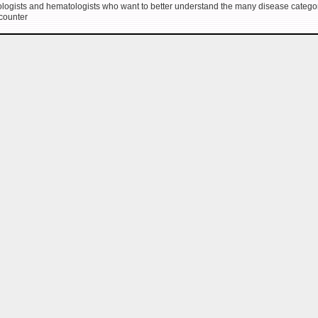
ologists and hematologists who want to better understand the many disease catego
ncounter