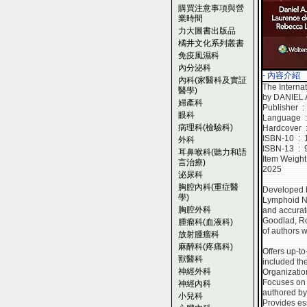
購買注意事項與營
業時間
力大圖書出版品
橘井文化系列叢書
免疫風濕科
內分泌科
- 內容介紹
內科(家醫科及實証
The Interna
醫學)
by DANIEL 
婦產科
Pub
眼科
La
病理科(檢驗科)
H
ISBN
外科
ISBN
耳鼻喉科(聽力和語
言治療)
2025
泌尿科
胸腔內科(重症醫
Developed b
學)
Lymphoid Neo
胸腔外科
and accurat
Goodlad, Ro
腫瘤科(血液科)
of authors w
放射腫瘤科
麻醉科(疼痛科)
Offers up-t
獸醫科
included the
神經外科
Organizatio
Focuses on d
神經內科
authored by 
小兒科
Provides ess