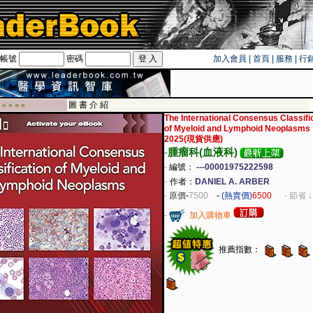
帳號
密碼
加入會員
|
首頁
|
服務
|
行
遊卡！！
圖 書 介 紹
 ■ ■ ■ ■
The International Consensus Classifi
of Myeloid and Lymphoid Neoplasms
2025(現貨供應)
-
腫瘤科(血液科)
-
編號：
---00001975222598
-
作者：
DANIEL A. ARBER
-
原價
-
7500
-
(熱賣價)
6500
- 節省 ↓
-
加入購物車
推薦指數：