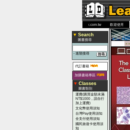
力 大 醫 學 圖 書 網
www.leaderbook.com.tw
歡迎使用 國民旅
▼
Search
圖書搜尋
-■ ■
-
進階搜尋
代訂書籍
加購書籍專區
▼
Classes
圖書類別
運費(購買金額未滿
NT$1000，請自行
加上運費)
文化幣使用須知
台灣Pay使用須知
全支付使用須知
國民旅遊卡使用須
知