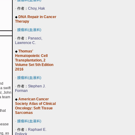
-
腫瘤科(血液科)
-
作者：
Choy, Hak
DNA Repair in Cancer
◆
Therapy
-
腫瘤科(血液科)
-
作者：
Panasci,
Lawrence C.
Thomas'
◆
Hematopoietic Cell
Transplantation, 2
Volume Set 5th Edition
2016
-
腫瘤科(血液科)
and
-
作者：
Stephen J.
a swift
Forman
l, John
 a team
American Cancer
◆
Society Atlas of Clinical
Oncology: Soft Tissue
that
Sarcomas
-
腫瘤科(血液科)
isease
-
作者：
Raphael E.
ng, as
Pollock