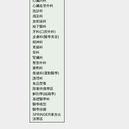
心臟內科
心臟血管外科
急診科
感染科
放射線科
核子醫科
牙科(口腔外科)
皮膚科(醫學美容)
精神科
胃腸科
骨科
腎臟科
整形外科
藥劑科
復健科(運動醫學)
護理科
食品營養
限量特價專區
解剖學(組織學)
基礎醫學科
醫學模型
醫學掛圖
SPRINGER庫存出
清專區