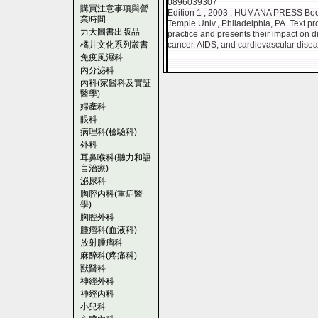
0896039307
購買注意事項與營
Edition 1 , 2003 , HUMANA PRESS Boo
業時間
Temple Univ., Philadelphia, PA. Text prov
力大圖書出版品
practice and presents their impact on d
橘井文化系列叢書
cancer, AIDS, and cardiovascular disea
免疫風濕科
內分泌科
內科(家醫科及實証
醫學)
婦產科
眼科
病理科(檢驗科)
外科
耳鼻喉科(聽力和語
言治療)
泌尿科
胸腔內科(重症醫
學)
胸腔外科
腫瘤科(血液科)
放射腫瘤科
麻醉科(疼痛科)
獸醫科
神經外科
神經內科
小兒科