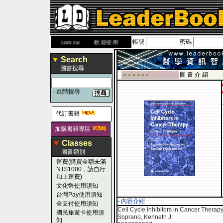
帳號
密碼
網
www.leaderbook.com.tw
歡迎使用 國民旅遊卡！！
▼
Search
圖書搜尋
圖 書 介 紹
-■ ■ ■ ■ ■ ■
-
進階搜尋
代訂書籍
加購書籍專區
▼
Classes
圖書類別
運費(購買金額未滿
NT$1000，請自行
加上運費)
文化幣使用須知
台灣Pay使用須知
- 內容介紹
全支付使用須知
Cell Cycle Inhibitors in Cancer Therapy
國民旅遊卡使用須
Soprano, Kenneth J.
知