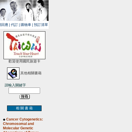
銷回應
|
代訂
|
購物車
|
預訂清單
歡迎使用國民旅遊卡
其他相關書藉
請輸入關鍵字
相 關 書 藉
Cancer Cytogenetics:
◆
Chromosomal and
Molecular Genetic