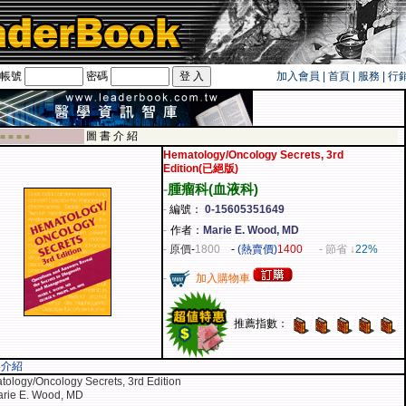
帳號
密碼
加入會員
|
首頁
|
服務
|
行
旅遊卡！！
圖 書 介 紹
 ■ ■ ■ ■
Hematology/Oncology Secrets, 3rd
Edition(已絕版)
-
腫瘤科(血液科)
-
編號：
0-15605351649
-
作者：
Marie E. Wood, MD
-
原價
-
1800
-
(熱賣價)
1400
- 節省 ↓
22%
-
加入購物車
推薦指數：
容介紹
ology/Oncology Secrets, 3rd Edition
arie E. Wood, MD