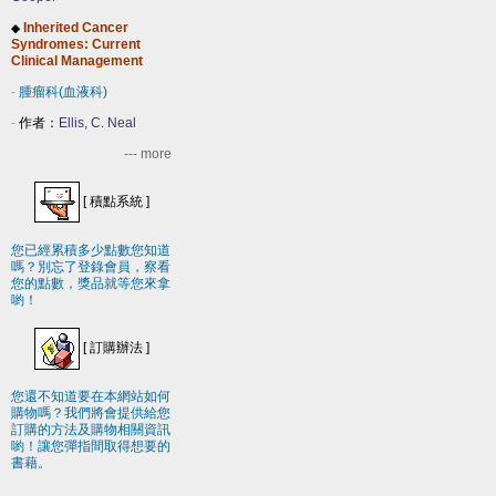
Inherited Cancer
◆
Syndromes: Current
Clinical Management
-
腫瘤科(血液科)
-
作者：
Ellis, C. Neal
--- more
[
積點系統
]
您已經累積多少點數您知道
嗎？別忘了登錄會員，察看
您的點數，獎品就等您來拿
喲！
[
訂購辦法
]
您還不知道要在本網站如何
購物嗎？我們將會提供給您
訂購的方法及購物相關資訊
喲！讓您彈指間取得想要的
書藉。