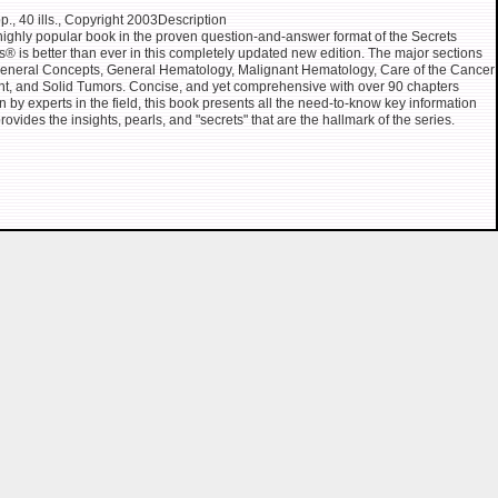
p., 40 ills., Copyright 2003Description
highly popular book in the proven question-and-answer format of the Secrets
s® is better than ever in this completely updated new edition. The major sections
eneral Concepts, General Hematology, Malignant Hematology, Care of the Cancer
nt, and Solid Tumors. Concise, and yet comprehensive with over 90 chapters
en by experts in the field, this book presents all the need-to-know key information
rovides the insights, pearls, and "secrets" that are the hallmark of the series.