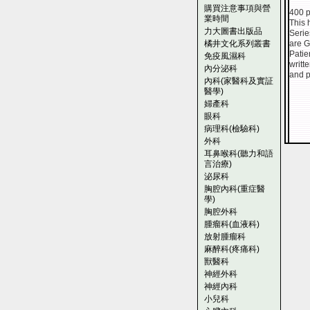
購買注意事項與營
400 p
業時間
This 
力大圖書出版品
Serie
橘井文化系列叢書
are G
Patie
免疫風濕科
writt
內分泌科
and p
內科(家醫科及實証
醫學)
婦產科
眼科
病理科(檢驗科)
外科
耳鼻喉科(聽力和語
言治療)
泌尿科
胸腔內科(重症醫
學)
胸腔外科
腫瘤科(血液科)
放射腫瘤科
麻醉科(疼痛科)
獸醫科
神經外科
神經內科
小兒科