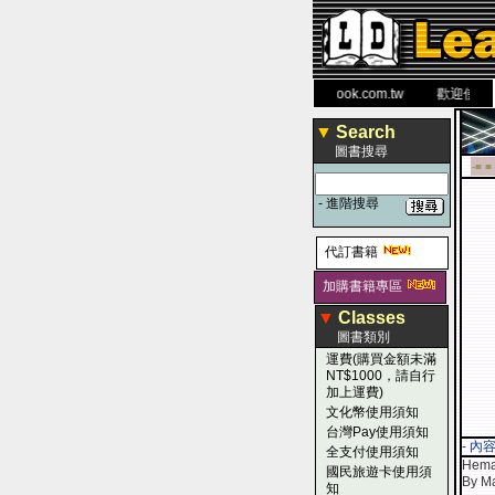
力 大 醫 學 圖 書 網
www.leaderbook.com.tw
歡迎使用 國民
▼
Search
圖書搜尋
-■ ■
-
進階搜尋
代訂書籍
加購書籍專區
▼
Classes
圖書類別
運費(購買金額未滿
NT$1000，請自行
加上運費)
文化幣使用須知
台灣Pay使用須知
- 內
全支付使用須知
Hemat
國民旅遊卡使用須
By M
知