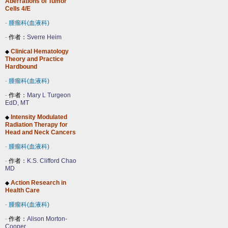
Aberrations of Tumor
Cells 4/E
-
腫瘤科(血液科)
-
作者：
Sverre Heim
Clinical Hematology
◆
Theory and Practice
Hardbound
-
腫瘤科(血液科)
-
作者：
Mary L Turgeon
EdD, MT
Intensity Modulated
◆
Radiation Therapy for
Head and Neck Cancers
-
腫瘤科(血液科)
-
作者：
K.S. Clifford Chao
MD
Action Research in
◆
Health Care
-
腫瘤科(血液科)
-
作者：
Alison Morton-
Cooper