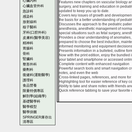
心臟內科
Features new chapters on vascular biology an
心臟血管外科
surgery, and training and education in pediatr
updated to keep you up to date.
急診科
Covers key issues of growth and development 
感染科
the basis for a better understanding of pediatr
放射線科
Discusses the approach to the pediatric patient
核子醫科
anesthesia, anesthetic management of normal
牙科(口腔外科)
special situations such as fetal surgery, anes
Provides a clear understanding of anomalies,
皮膚科(醫學美容)
prepared to choose the best induction, main
精神科
informed monitoring and equipment decisions
胃腸科
Presents information in a bulleted, outline fo
骨科
Now with the print edition, enjoy the bundled
腎臟科
your tablet and smartphone or accessed online
Complete content with enhanced navigation
整形外科
Powerful search tools and smart navigation cros
藥劑科
notes, and even the web
復健科(運動醫學)
Cross-linked pages, references, and more for
護理科
Highlighting tool for easier reference of key c
食品營養
Ability to take and share notes with friends a
Quick reference tabbing to save your favorite 
限量特價專區
解剖學(組織學)
基礎醫學科
醫學模型
醫學掛圖
SPRINGER庫存出
清專區