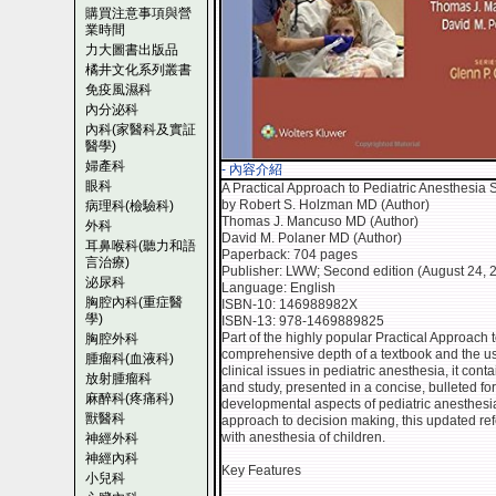
購買注意事項與營
業時間
力大圖書出版品
橘井文化系列叢書
免疫風濕科
內分泌科
內科(家醫科及實証
醫學)
婦產科
- 內容介紹
眼科
A Practical Approach to Pediatric Anesthesia 
by Robert S. Holzman MD (Author)
病理科(檢驗科)
Thomas J. Mancuso MD (Author)
外科
David M. Polaner MD (Author)
耳鼻喉科(聽力和語
Paperback: 704 pages
言治療)
Publisher: LWW; Second edition (August 24, 
泌尿科
Language: English
胸腔內科(重症醫
ISBN-10: 146988982X
學)
ISBN-13: 978-1469889825
Part of the highly popular Practical Approach 
胸腔外科
comprehensive depth of a textbook and the use
腫瘤科(血液科)
clinical issues in pediatric anesthesia, it cont
放射腫瘤科
and study, presented in a concise, bulleted fo
麻醉科(疼痛科)
developmental aspects of pediatric anesthesia
獸醫科
approach to decision making, this updated re
with anesthesia of children.
神經外科
神經內科
Key Features
小兒科