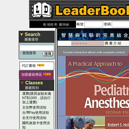
帳號
密碼
eaderbook.com.tw
歡迎使用 國民旅遊卡！！
▼
Search
圖書搜尋
圖 書 介 紹
-■ ■ ■ ■ ■ ■
-
進階搜尋
代訂書籍
加購書籍專區
▼
Classes
圖書類別
運費(購買金額未滿
NT$1000，請自行
加上運費)
文化幣使用須知
台灣Pay使用須知
全支付使用須知
國民旅遊卡使用須
知