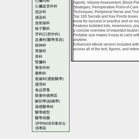
心臟內科
Agents, Volume Assessment, Blood Pre
心臟血管外科
Strategies, Perioperative Point-of-Ca
急診科
Techniques, Peripheral Nerve and Tru
Top 100 Secrets and Key Points boxes p
感染科
know for success in practice and on e
放射線科
Features bulleted lists, mnemonics, pract
核子醫科
a concise overview of important board-
牙科(口腔外科)
Portable size makes it easy to carry wi
皮膚科(醫學美容)
anytime.
Enhanced eBook version included with
精神科
access all of the text, figures, and refe
胃腸科
骨科
腎臟科
整形外科
藥劑科
復健科(運動醫學)
護理科
食品營養
限量特價專區
解剖學(組織學)
基礎醫學科
醫學模型
醫學掛圖
SPRINGER庫存出
清專區