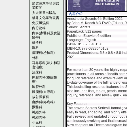
購買注意事項與營
業時間
力大圖書出版品
- 內容介紹
橘井文化系列叢書
Anesthesia Secrets 6th Edition 2021
免疫風濕科
by Brian M. Keech MD FAAP (Editor), R
Series: Secrets
內分泌科
Paperback: 512 pages
內科(家醫科及實証
Publisher: Elsevier; 6 edition
醫學)
Language: English
婦產科
ISBN-10: 032364015X
眼科
ISBN-13: 978-0323640152
病理科(檢驗科)
Product Dimensions: 5.8 x 0.8 x 8.8 in
2021
外科
耳鼻喉科(聽力和語
言治療)
For more than 30 years, the highly re
泌尿科
practitioners in all areas of health ca
胸腔內科(重症醫
for quick reference and exam review. Ane
學)
to-date coverage of the full range of ess
胸腔外科
This bestselling resource features the
also includes lists, tables, pearls, mem
腫瘤科(血液科)
inquiry, reference, and review quick, e
放射腫瘤科
麻醉科(疼痛科)
Key Features
獸醫科
The proven Secrets Series® format gives
神經外科
easy to read, engaging, and highly effe
Fully revised and updated throughout, i
神經內科
continuously evolving and that increasin
小兒科
New chapters on Electrocardiogram Inte