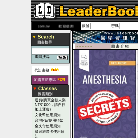
帳號
密碼
網
www.leaderbook.com.tw
歡迎使用 國民旅遊卡！！
▼
Search
圖書搜尋
圖 書 介 紹
-■ ■ ■ ■ ■ ■
-
進階搜尋
代訂書籍
加購書籍專區
▼
Classes
圖書類別
運費(購買金額未滿
NT$1000，請自行
加上運費)
文化幣使用須知
台灣Pay使用須知
全支付使用須知
國民旅遊卡使用須
知