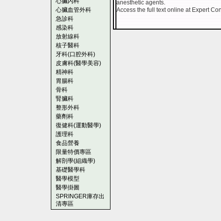
心臟內科
anesthetic agents.
心臟血管外科
Access the full text online at Expert Con
急診科
感染科
放射線科
核子醫科
牙科(口腔外科)
皮膚科(醫學美容)
精神科
胃腸科
骨科
腎臟科
整形外科
藥劑科
復健科(運動醫學)
護理科
食品營養
限量特價專區
解剖學(組織學)
基礎醫學科
醫學模型
醫學掛圖
SPRINGER庫存出
清專區