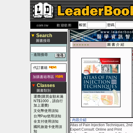
帳號
密碼
 網
www.leaderbook.com.tw
歡迎使用 國民旅遊卡！！
▼
Search
圖書搜尋
圖 書 介 紹
-■ ■ ■ ■ ■ ■
-
進階搜尋
代訂書籍
加購書籍專區
▼
Classes
圖書類別
運費(購買金額未滿
NT$1000，請自行
加上運費)
文化幣使用須知
台灣Pay使用須知
- 內容介紹
全支付使用須知
Atlas of Pain Injection Techniques, 2nd
國民旅遊卡使用須
Expert Consult: Online and Print
知