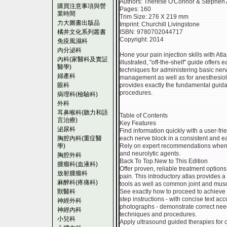
Authors: Therese O'Connor & Stephen
購買注意事項與營
Pages: 160
業時間
Trim Size: 276 X 219 mm
力大圖書出版品
Imprint: Churchill Livingstone
橘井文化系列叢書
ISBN: 9780702044717
Copyright: 2014
免疫風濕科
內分泌科
Hone your pain injection skills with Atl
內科(家醫科及實証
illustrated, "off-the-shelf" guide offers 
醫學)
techniques for administering basic nerv
婦產科
management as well as for anesthesiolo
眼科
provides exactly the fundamental guid
procedures.
病理科(檢驗科)
外科
耳鼻喉科(聽力和語
Table of Contents
言治療)
Key Features
泌尿科
Find information quickly with a user-fr
胸腔內科(重症醫
each nerve block in a consistent and e
學)
Rely on expert recommendations when co
and neurolytic agents.
胸腔外科
Back To Top.New to This Edition
腫瘤科(血液科)
Offer proven, reliable treatment options
放射腫瘤科
pain. This introductory atlas provides 
麻醉科(疼痛科)
tools as well as common joint and muscul
獸醫科
See exactly how to proceed to achieve 
step instructions - with concise text a
神經外科
photographs - demonstrate correct nee
神經內科
techniques and procedures.
小兒科
Apply ultrasound guided therapies for 