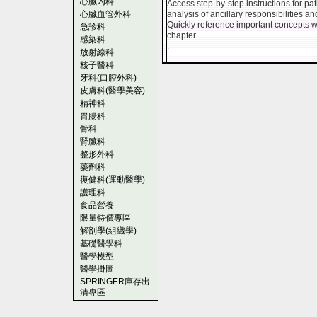
心臟內科
Access step-by-step instructions for p
心臟血管外科
analysis of ancillary responsibilities a
Quickly reference important concepts wi
急診科
chapter.
感染科
.
放射線科
核子醫科
牙科(口腔外科)
皮膚科(醫學美容)
精神科
胃腸科
骨科
腎臟科
整形外科
藥劑科
復健科(運動醫學)
護理科
食品營養
限量特價專區
解剖學(組織學)
基礎醫學科
醫學模型
醫學掛圖
SPRINGER庫存出
清專區