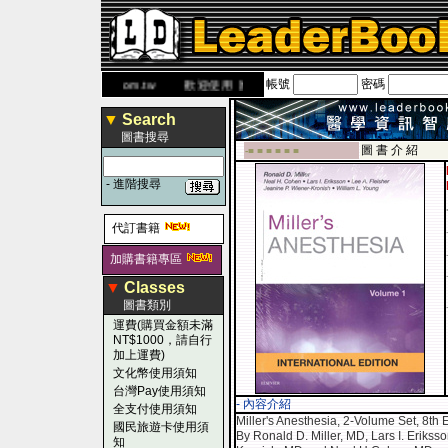
帳號
密碼
網
www.leaderbook.com.tw
歡迎使用 國民旅遊卡！！
▼
Search
圖書搜尋
圖 書 介 紹
-■ ■ ■ ■ ■ ■
-
進階搜尋
代訂書籍
加購書籍專區
▼
Classes
圖書類別
運費(購買金額未滿
NT$1000，請自行
加上運費)
文化幣使用須知
台灣Pay使用須知
- 內容介紹
全支付使用須知
Miller's Anesthesia, 2-Volume Set, 8th E
國民旅遊卡使用須
By Ronald D. Miller, MD, Lars I. Erikss
知