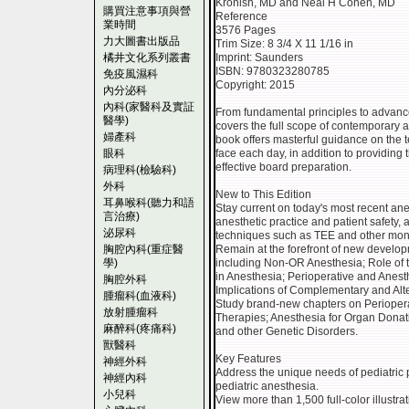
Kronish, MD and Neal H Cohen, MD
購買注意事項與營
Reference
業時間
3576 Pages
力大圖書出版品
Trim Size: 8 3/4 X 11 1/16 in
橘井文化系列叢書
Imprint: Saunders
ISBN: 9780323280785
免疫風濕科
Copyright: 2015
內分泌科
內科(家醫科及實証
From fundamental principles to advanc
醫學)
covers the full scope of contemporary a
婦產科
book offers masterful guidance on the te
眼科
face each day, in addition to providing 
effective board preparation.
病理科(檢驗科)
外科
New to This Edition
耳鼻喉科(聽力和語
Stay current on today's most recent ane
言治療)
anesthetic practice and patient safet
泌尿科
techniques such as TEE and other moni
胸腔內科(重症醫
Remain at the forefront of new develop
學)
including Non-OR Anesthesia; Role of t
in Anesthesia; Perioperative and Anesth
胸腔外科
Implications of Complementary and Alt
腫瘤科(血液科)
Study brand-new chapters on Perioper
放射腫瘤科
Therapies; Anesthesia for Organ Dona
麻醉科(疼痛科)
and other Genetic Disorders.
獸醫科
Key Features
神經外科
Address the unique needs of pediatric 
神經內科
pediatric anesthesia.
小兒科
View more than 1,500 full-color illustrat