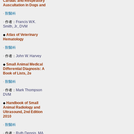
Cardiac and Respiratory
Auscultation in Dogs and
-
獸醫科
-
作者：
Francis W.K.
Smith, Jr., DVM
Atlas of Veterinary
◆
Hematology
-
獸醫科
-
作者：
John W. Harvey
Small Animal Medical
◆
Differential Diagnosis: A
Book of Lists, 2e
-
獸醫科
-
作者：
Mark Thompson
DVM
Handbook of Small
◆
Animal Radiology and
Ultrasound, 2nd Edition
2010
-
獸醫科
-
作者：
Ruth Dennis, MA,