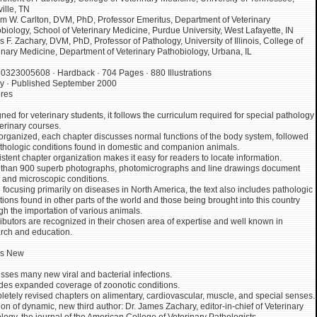
ille, TN
am W. Carlton, DVM, PhD, Professor Emeritus, Department of Veterinary
biology, School of Veterinary Medicine, Purdue University, West Lafayette, IN
 F. Zachary, DVM, PhD, Professor of Pathology, University of Illinois, College of
inary Medicine, Department of Veterinary Pathobiology, Urbana, IL
0323005608 · Hardback · 704 Pages · 880 Illustrations
y · Published September 2000
res
ned for veterinary students, it follows the curriculum required for special pathology
terinary courses.
organized, each chapter discusses normal functions of the body system, followed
thologic conditions found in domestic and companion animals.
stent chapter organization makes it easy for readers to locate information.
than 900 superb photographs, photomicrographs and line drawings document
 and microscopic conditions.
 focusing primarily on diseases in North America, the text also includes pathologic
tions found in other parts of the world and those being brought into this country
gh the importation of various animals.
ibutors are recognized in their chosen area of expertise and well known in
rch and education.
's New
sses many new viral and bacterial infections.
des expanded coverage of zoonotic conditions.
etely revised chapters on alimentary, cardiovascular, muscle, and special senses.
ion of dynamic, new third author: Dr. James Zachary, editor-in-chief of Veterinary