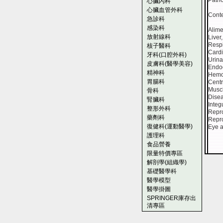
Patho
心臟內科
心臟血管外科
Cont
急診科
感染科
Alime
放射線科
Liver
Respi
核子醫科
Cardi
牙科(口腔外科)
Urina
皮膚科(醫學美容)
Endo
精神科
Hemo
胃腸科
Centr
Musc
骨科
Disea
腎臟科
Inte
整形外科
Repro
藥劑科
Repro
復健科(運動醫學)
Eye 
護理科
食品營養
限量特價專區
解剖學(組織學)
基礎醫學科
醫學模型
醫學掛圖
SPRINGER庫存出
清專區