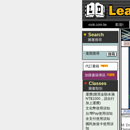
力 大 醫 學 圖 書 網
www.leaderbook.com.tw
歡迎使用 國民
▼
Search
圖書搜尋
-■ ■
-
進階搜尋
代訂書籍
加購書籍專區
▼
Classes
圖書類別
運費(購買金額未滿
NT$1000，請自行
加上運費)
文化幣使用須知
- 內
台灣Pay使用須知
Thomp
全支付使用須知
國民旅遊卡使用須
M. Do
知
Depar