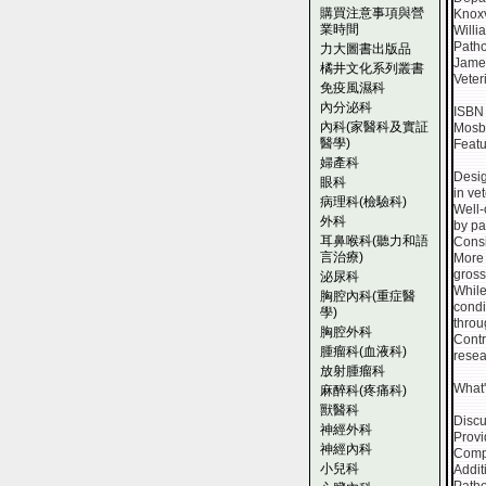
購買注意事項與營
Knoxv
業時間
Willi
Patho
力大圖書出版品
James
橘井文化系列叢書
Veter
免疫風濕科
內分泌科
ISBN 
內科(家醫科及實証
Mosb
醫學)
Featu
婦產科
Desig
眼科
in ve
病理科(檢驗科)
Well-
外科
by pa
耳鼻喉科(聽力和語
Consi
言治療)
More 
gross
泌尿科
While
胸腔內科(重症醫
condi
學)
throu
胸腔外科
Contr
腫瘤科(血液科)
resea
放射腫瘤科
What
麻醉科(疼痛科)
獸醫科
Discu
神經外科
Provi
神經內科
Compl
小兒科
Addit