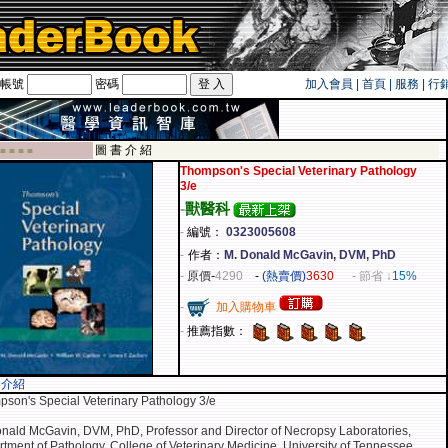
帳號
密碼
加入會員
|
首頁
|
服務
|
行
旅遊卡！！
圖 書 介 紹
 ■ ■ ■ ■
Thompson's Special Veterinary Pathology
3/e
-
獸醫科
-
編號：
0323005608
-
作者：
M. Donald McGavin, DVM, PhD
-
原價
-
4290
-
(熱賣價)
3630
- 節省 ↓
15%
-
加入購物車
-
推薦指數：
容介紹
son's Special Veterinary Pathology 3/e
nald McGavin, DVM, PhD, Professor and Director of Necropsy Laboratories,
tment of Pathology, College of Veterinary Medicine, University of Tennessee,