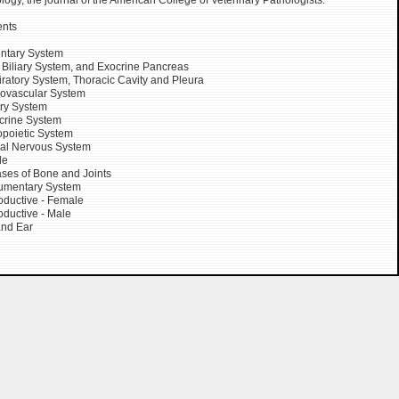
logy, the journal of the American College of Veterinary Pathologists.
ents
ntary System
, Biliary System, and Exocrine Pancreas
ratory System, Thoracic Cavity and Pleura
ovascular System
ry System
crine System
poietic System
al Nervous System
le
ses of Bone and Joints
gumentary System
ductive - Female
ductive - Male
and Ear