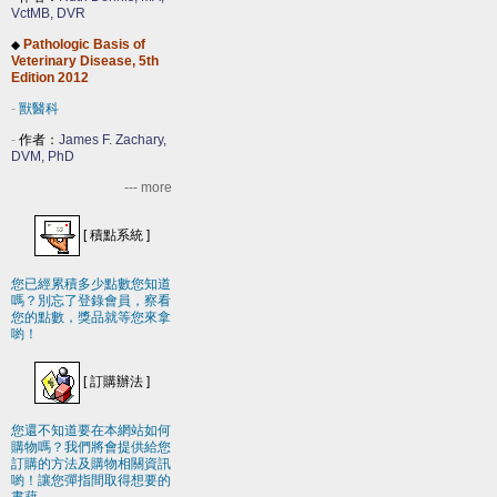
VctMB, DVR
Pathologic Basis of
◆
Veterinary Disease, 5th
Edition 2012
-
獸醫科
-
作者：
James F. Zachary,
DVM, PhD
--- more
[
積點系統
]
您已經累積多少點數您知道
嗎？別忘了登錄會員，察看
您的點數，獎品就等您來拿
喲！
[
訂購辦法
]
您還不知道要在本網站如何
購物嗎？我們將會提供給您
訂購的方法及購物相關資訊
喲！讓您彈指間取得想要的