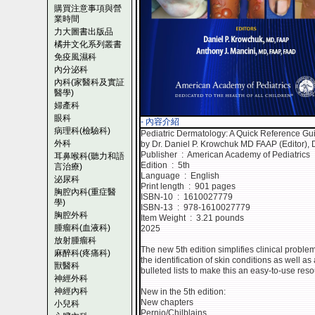
購買注意事項與營
業時間
力大圖書出版品
橘井文化系列叢書
免疫風濕科
內分泌科
內科(家醫科及實証
醫學)
婦產科
眼科
- 內容介紹
病理科(檢驗科)
Pediatric Dermatology: A Quick Reference Gu
外科
by Dr. Daniel P. Krowchuk MD FAAP (Editor), 
Publisher ‏ : ‎ American Academy of Pediatrics
耳鼻喉科(聽力和語
Edition ‏ : ‎ 5th
言治療)
Language ‏ : ‎ English
泌尿科
Print length ‏ : ‎ 901 pages
胸腔內科(重症醫
ISBN-10 ‏ : ‎ 1610027779
學)
ISBN-13 ‏ : ‎ 978-1610027779
胸腔外科
Item Weight ‏ : ‎ 3.21 pounds
腫瘤科(血液科)
2025
放射腫瘤科
The new 5th edition simplifies clinical proble
麻醉科(疼痛科)
the identification of skin conditions as well a
獸醫科
bulleted lists to make this an easy-to-use reso
神經外科
神經內科
New in the 5th edition:
New chapters
小兒科
Pernio/Chilblains