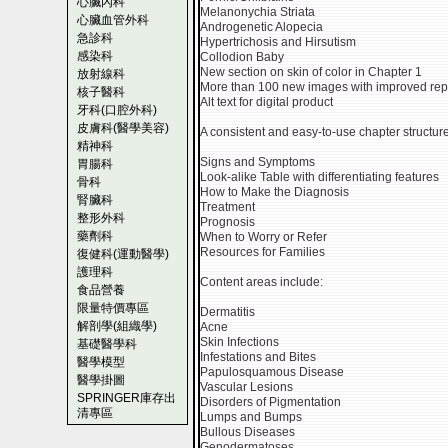
心臟內科
Melanonychia Striata
心臟血管外科
Androgenetic Alopecia
急診科
Hypertrichosis and Hirsutism
感染科
Collodion Baby
New section on skin of color in Chapter 1
放射線科
More than 100 new images with improved repre
核子醫科
Alt text for digital product
牙科(口腔外科)
皮膚科(醫學美容)
A consistent and easy-to-use chapter structu
精神科
Signs and Symptoms
胃腸科
Look-alike Table with differentiating features
骨科
How to Make the Diagnosis
腎臟科
Treatment
整形外科
Prognosis
藥劑科
When to Worry or Refer
Resources for Families
復健科(運動醫學)
護理科
Content areas include:
食品營養
限量特價專區
Dermatitis
解剖學(組織學)
Acne
Skin Infections
基礎醫學科
Infestations and Bites
醫學模型
Papulosquamous Disease
醫學掛圖
Vascular Lesions
SPRINGER庫存出
Disorders of Pigmentation
清專區
Lumps and Bumps
Bullous Diseases
Genodermatoses