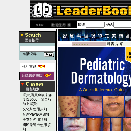
帳號
密碼
ww.leaderbook.com.tw
歡迎使用 國民旅遊卡！！
▼
Search
圖書搜尋
圖 書 介 紹
-■ ■ ■ ■ ■ ■
-
進階搜尋
代訂書籍
加購書籍專區
▼
Classes
圖書類別
運費(購買金額未滿
NT$1000，請自行
加上運費)
文化幣使用須知
台灣Pay使用須知
全支付使用須知
國民旅遊卡使用須
知