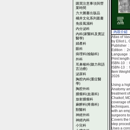
購買注意事項與營
業時間
力大圖書出版品
橘井文化系列叢書
免疫風濕科
內分泌科
- 內容介紹
內科(家醫科及實証
Atlas of Va
醫學)
by Elliot L
婦產科
Pub
眼科
Edition ‏ :
病理科(檢驗科)
La
外科
ISBN
耳鼻喉科(聽力和語
ISB
言治療)
泌尿科
2026
胸腔內科(重症醫
學)
Using a hig
胸腔外科
Anatomy and
treatment o
腫瘤科(血液科)
Chaikof, MD
放射腫瘤科
coverage o
麻醉科(疼痛科)
techniques.
獸醫科
with an emp
神經外科
surgeons to
Covers the 
神經內科
step proced
小兒科
Uses a cons