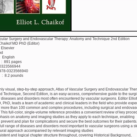
scular Surgery and Endovascular Therapy: Anatomy and Technique 2nd Edition
. Chaikof MD PhD (Editor)
lisher ‏ : ‎ Elsevier
 ‎ 2nd
nguage ‏ : ‎ English
Print length ‏ : ‎ 891 pages
-10 ‏ : ‎ 0323566944
N-13 ‏ : ‎ 978-0323566940
Item Weight ‏ : ‎ 8.2 pounds
hly visual, step-by-step approach, Atlas of Vascular Surgery and Endovascular The
 Technique, Second Edition, is an easy-access, comprehensive guide to the surgi
f diseases and disorders most often encountered by vascular surgeons. Editor Elliot
, PhD, leads a team of academic and clinical leaders in the field who provide exper
f more than 100 common and complex procedures, including surgical and endovas
 This full-color, single-volume reference provides a convenient review of key proce
hasis on anatomy and imaging studies as they apply to each technique, enabling
 prevent and plan for complications and secure the best outcomes for their patients
full range of diseases and disorders most important to vascular surgeons using a s
ural approach accompanied by relevant imaging studies
istent and logical chapter structure throughout, covering Historical Background,