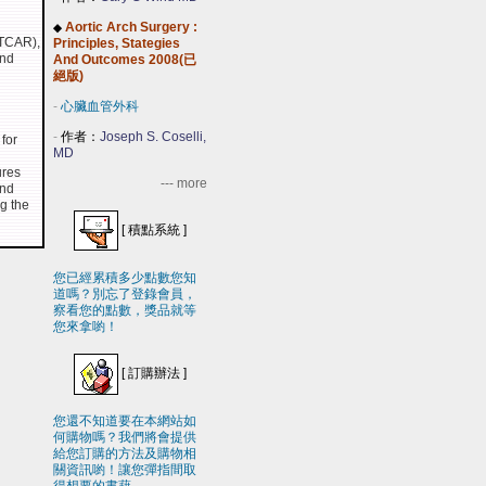
Aortic Arch Surgery :
◆
(TCAR),
Principles, Stategies
and
And Outcomes 2008(已
絕版)
-
心臟血管外科
-
作者：
Joseph S. Coselli,
for
MD
ures
--- more
and
ng the
[
積點系統
]
您已經累積多少點數您知
道嗎？別忘了登錄會員，
察看您的點數，獎品就等
您來拿喲！
[
訂購辦法
]
您還不知道要在本網站如
何購物嗎？我們將會提供
給您訂購的方法及購物相
關資訊喲！讓您彈指間取