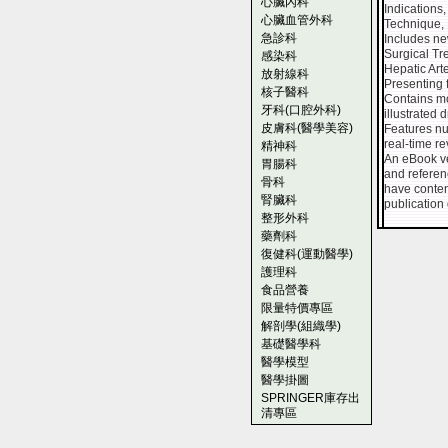
心臟內科
Indications,
心臟血管外科
Technique, 
急診科
Includes ne
Surgical Tr
感染科
Hepatic Art
放射線科
Presenting 
核子醫科
Contains mor
牙科(口腔外科)
illustrated 
皮膚科(醫學美容)
Features nu
real-time r
精神科
An eBook ve
胃腸科
and referen
骨科
have conten
腎臟科
publication
整形外科
藥劑科
復健科(運動醫學)
護理科
食品營養
限量特價專區
解剖學(組織學)
基礎醫學科
醫學模型
醫學掛圖
SPRINGER庫存出
清專區