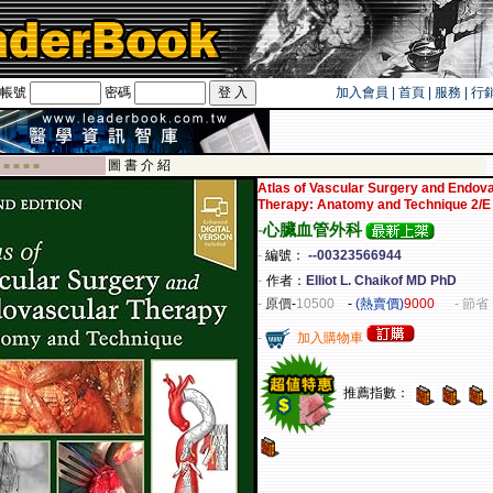
帳號
密碼
加入會員
|
首頁
|
服務
|
行
遊卡！！
圖 書 介 紹
 ■ ■ ■ ■
Atlas of Vascular Surgery and Endov
Therapy: Anatomy and Technique 2/E
-
心臟血管外科
-
編號：
--00323566944
-
作者：
Elliot L. Chaikof MD PhD
-
原價
-
10500
-
(熱賣價)
9000
- 節省 
-
加入購物車
推薦指數：