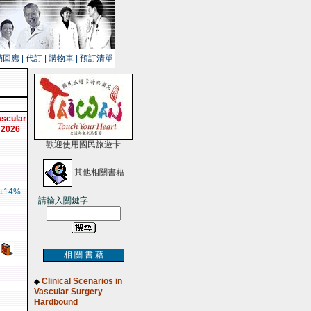
銷回應
|
代訂
|
購物車
|
預訂清單
ascular
 2026
歡迎使用國民旅遊卡
其他相關書藉
↓
14%
請輸入關鍵字
相 關 書 藉
Clinical Scenarios in
◆
Vascular Surgery
Hardbound