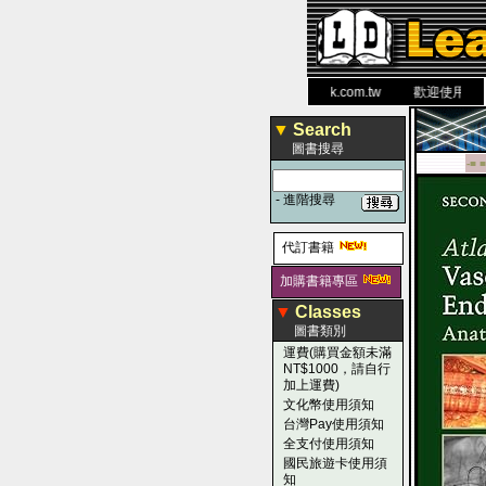
力 大 醫 學 圖 書 網
www.leaderbook.com.tw
歡迎使用 國民旅
▼
Search
圖書搜尋
-■ ■
-
進階搜尋
代訂書籍
加購書籍專區
▼
Classes
圖書類別
運費(購買金額未滿
NT$1000，請自行
加上運費)
文化幣使用須知
台灣Pay使用須知
全支付使用須知
國民旅遊卡使用須
知