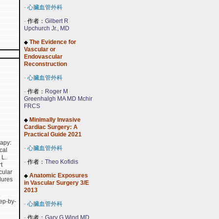
-
心臟血管外科
-
作者：
Gilbert R
Upchurch Jr., MD
The Evidence for
◆
Vascular or
Endovascular
Reconstruction
-
心臟血管外科
-
作者：
Roger M
Greenhalgh MA MD Mchir
FRCS
Minimally Invasive
◆
Cardiac Surgery: A
Practical Guide 2021
rapy:
-
心臟血管外科
cal
 L.
-
作者：
Theo Kofidis
t
cular
Anatomic Exposures
◆
dures
in Vascular Surgery 3/E
2013
.
tep-by-
-
心臟血管外科
-
作者：
Gary G Wind MD