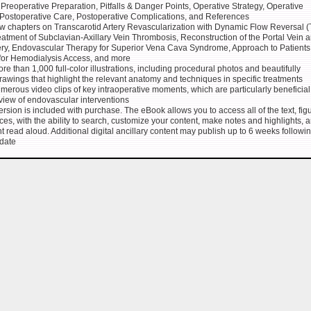
 Preoperative Preparation, Pitfalls & Danger Points, Operative Strategy, Operative
Postoperative Care, Postoperative Complications, and References
w chapters on Transcarotid Artery Revascularization with Dynamic Flow Reversal 
eatment of Subclavian-Axillary Vein Thrombosis, Reconstruction of the Portal Vein 
ery, Endovascular Therapy for Superior Vena Cava Syndrome, Approach to Patients
for Hemodialysis Access, and more
e than 1,000 full-color illustrations, including procedural photos and beautifully
drawings that highlight the relevant anatomy and techniques in specific treatments
merous video clips of key intraoperative moments, which are particularly beneficial 
eview of endovascular interventions
rsion is included with purchase. The eBook allows you to access all of the text, fig
ces, with the ability to search, customize your content, make notes and highlights, 
t read aloud. Additional digital ancillary content may publish up to 6 weeks followi
 date