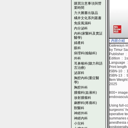
購買注意事項與營
業時間
力大圖書出版品
橘井文化系列叢書
免疫風濕科
內分泌科
內科(家醫科及實証
醫學)
- 內容介紹
婦產科
Gateways in 
眼科
by Timur Sa
病理科(檢驗科)
Pub
外科
Edition ‏ : ‎ 1
La
耳鼻喉科(聽力和語
言治療)
ISBN
泌尿科
ISBN
胸腔內科(重症醫
學)
2025
胸腔外科
腫瘤科(血液科)
800+ images
endovascula
放射腫瘤科
麻醉科(疼痛科)
Using full-c
獸醫科
surgeons’ h
神經外科
operative te
神經內科
summaries de
anesthesia c
小兒科
postoperativ