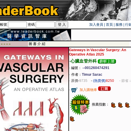
帳號
密碼
加入會員
|
首頁
|
服務
|
行
遊卡！！
圖 書 介 紹
 ■ ■ ■ ■
Gateways in Vascular Surgery: An
Operative Atlas 2025
-
心臟血管外科
-
編號：
--001260474291
-
作者：
Timur Sarac
-
原價
-
9735
-
(熱賣價)
8250
- 節省 ↓
-
加入購物車
推薦指數：