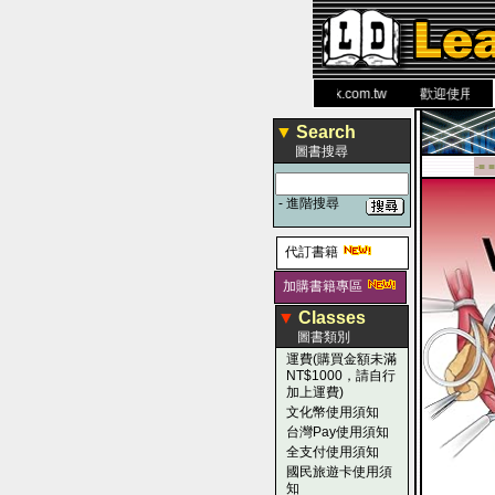
力 大 醫 學 圖 書 網
www.leaderbook.com.tw
歡迎使用 國民旅
▼
Search
圖書搜尋
-■ ■
-
進階搜尋
代訂書籍
加購書籍專區
▼
Classes
圖書類別
運費(購買金額未滿
NT$1000，請自行
加上運費)
文化幣使用須知
台灣Pay使用須知
全支付使用須知
國民旅遊卡使用須
知