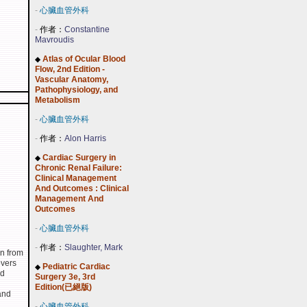
-
心臟血管外科
-
作者：
Constantine
Mavroudis
Atlas of Ocular Blood
◆
Flow, 2nd Edition -
Vascular Anatomy,
Pathophysiology, and
Metabolism
-
心臟血管外科
-
作者：
Alon Harris
Cardiac Surgery in
◆
Chronic Renal Failure:
Clinical Management
And Outcomes : Clinical
Management And
Outcomes
-
心臟血管外科
-
作者：
Slaughter, Mark
en from
overs
Pediatric Cardiac
◆
ed
Surgery 3e, 3rd
Edition(已絕版)
and
-
心臟血管外科