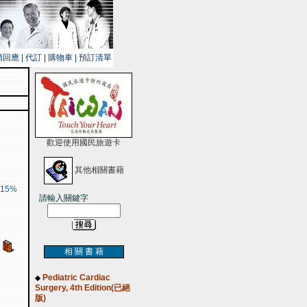
銷回應
|
代訂
|
購物車
|
預訂清單
歡迎使用國民旅遊卡
其他相關書藉
15%
請輸入關鍵字
相 關 書 藉
Pediatric Cardiac
◆
Surgery, 4th Edition(已絕
版)