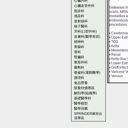
心臟內科
心臟血管外科
Gateways in 
急診科
scans, MRIs,
感染科
modalities 
endovascular
放射線科
procedures 
核子醫科
牙科(口腔外科)
• Cerebrova
皮膚科(醫學美容)
• Upper Extr
精神科
• TOS
• Aorta
胃腸科
• Mesenteri
骨科
• Renal
腎臟科
• Aorto-Ilia
整形外科
• Lower Ext
藥劑科
• Graft Infec
• Varicose V
復健科(運動醫學)
• Venous
護理科
食品營養
限量特價專區
解剖學(組織學)
基礎醫學科
醫學模型
醫學掛圖
SPRINGER庫存出
清專區