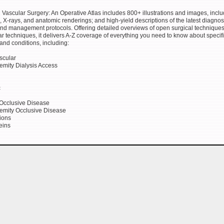
Vascular Surgery: An Operative Atlas includes 800+ illustrations and images, incl
 X-rays, and anatomic renderings; and high-yield descriptions of the latest diagnos
and management protocols. Offering detailed overviews of open surgical technique
 techniques, it delivers A-Z coverage of everything you need to know about specif
and conditions, including:
scular
emity Dialysis Access
c
c Occlusive Disease
remity Occlusive Disease
tions
eins