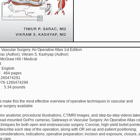
Vascular Surgery: An Operative Atlas 1st Edition
rac (Author), Vikram S. Kashyap (Author)
lisher ‏ : ‎ McGraw Hill / Medical
st
nguage ‏ : ‎ English
Print length ‏ : ‎ 464 pages
-10 ‏ : ‎ 1260474291
-13 ‏ : ‎ 978-1260474299
Item Weight ‏ : ‎ 5.34 pounds
 make this the most effective overview of operative techniques in vascular and
r surgery available
olor anatomic procedural illustrations, CT/MRI images, and step-by-step videos tak
ead-mounted GoPro cameras, Gateways in Vascular Surgery: An Operative Atlas c
chniques for both open and endovascular surgery. Concise, high-yield bullet point
scribe each step of the operation, along with OR set-up and patient positioning;
onsiderations; indications; operative preparation; incision and exposure, closure, 
e care.