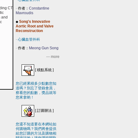
uding CT
-
作者：
Constantine
tic
Mavroudis
s and
Song's Innovative
ic
◆
Aortic Root and Valve
Reconstruction
-
心臟血管外科
-
作者：
Meong Gun Song
--- more
[
積點系統
]
您已經累積多少點數您知
道嗎？別忘了登錄會員，
察看您的點數，獎品就等
您來拿喲！
[
訂購辦法
]
您還不知道要在本網站如
何購物嗎？我們將會提供
給您訂購的方法及購物相