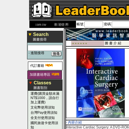
帳號
密碼
網
www.leaderbook.com.tw
歡迎使用 國民旅遊卡！！
▼
Search
圖書搜尋
圖 書 介 紹
-■ ■ ■ ■ ■ ■
-
進階搜尋
代訂書籍
加購書籍專區
▼
Classes
圖書類別
運費(購買金額未滿
NT$1000，請自行
加上運費)
文化幣使用須知
台灣Pay使用須知
全支付使用須知
- 內容介紹
國民旅遊卡使用須
知
Interactive Cardiac Surgery: A DVD-R