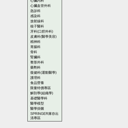
心臟內科
心臟血管外科
急診科
感染科
放射線科
核子醫科
牙科(口腔外科)
皮膚科(醫學美容)
精神科
胃腸科
骨科
腎臟科
整形外科
藥劑科
復健科(運動醫學)
護理科
食品營養
限量特價專區
解剖學(組織學)
基礎醫學科
醫學模型
醫學掛圖
SPRINGER庫存出
清專區