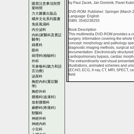
by Paul Zacek, Jan Dominik, Pavel Kubi
購買注意事項與營
業時間
DVD-ROM: Publisher: Springer (March 2
力大圖書出版品
Language: English
橘井文化系列叢書
ISBN: 3540238255
免疫風濕科
內分泌科
Book Description
This multimedia DVD-ROM provides a con
內科(家醫科及實証
surgery. Information covering the whole fi
醫學)
concept: morphology and pathology speci
婦產科
diagnostic imaging methods, surgical sc
眼科
documentation. Electronically structured 
病理科(檢驗科)
cardiopulmonary bypass, cardiac morphol
外科
The extraordinarily vast visual presenta
illustrations, animated schemes and uni
耳鼻喉科(聽力和語
(ECHO, ECG, X-ray, CT, MRI, SPECT, cath
言治療)
field
泌尿科
胸腔內科(重症醫
學)
胸腔外科
腫瘤科(血液科)
放射腫瘤科
麻醉科(疼痛科)
獸醫科
神經外科
神經內科
小兒科