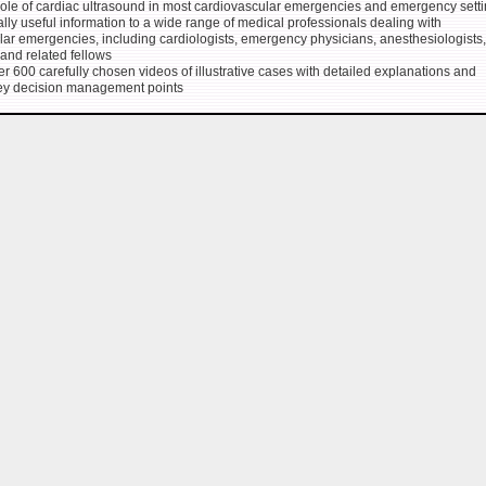
role of cardiac ultrasound in most cardiovascular emergencies and emergency sett
cally useful information to a wide range of medical professionals dealing with
lar emergencies, including cardiologists, emergency physicians, anesthesiologists,
, and related fellows
r 600 carefully chosen videos of illustrative cases with detailed explanations and
key decision management points