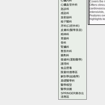
心臟內科
Covers the 
心臟血管外科
Offers clini
cardiovascu
急診科
intensivists
感染科
Features ove
放射線科
highlights 
核子醫科
牙科(口腔外科)
皮膚科(醫學美容)
精神科
胃腸科
骨科
腎臟科
整形外科
藥劑科
復健科(運動醫學)
護理科
食品營養
限量特價專區
解剖學(組織學)
基礎醫學科
醫學模型
醫學掛圖
SPRINGER庫存出
清專區