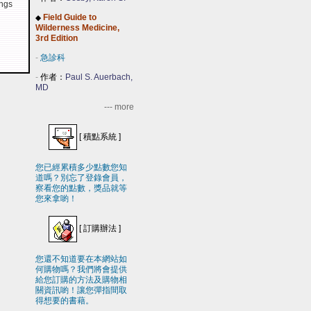
ings
Field Guide to
◆
Wilderness Medicine,
3rd Edition
-
急診科
-
作者：
Paul S. Auerbach,
MD
--- more
[
積點系統
]
您已經累積多少點數您知
道嗎？別忘了登錄會員，
察看您的點數，獎品就等
您來拿喲！
[
訂購辦法
]
您還不知道要在本網站如
何購物嗎？我們將會提供
給您訂購的方法及購物相
關資訊喲！讓您彈指間取
得想要的書藉。