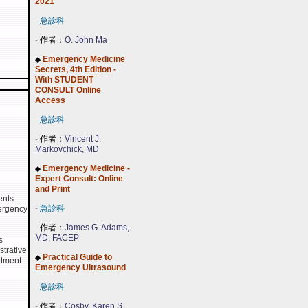
2021
-
急診科
-
作者：
O. John Ma
Emergency Medicine
◆
Secrets, 4th Edition -
With STUDENT
CONSULT Online
Access
-
急診科
-
作者：
Vincent J.
Markovchick, MD
Emergency Medicine -
◆
Expert Consult: Online
and Print
ents
-
急診科
mergency
-
作者：
James G. Adams,
MD, FACEP
s
strative
Practical Guide to
◆
atment
Emergency Ultrasound
-
急診科
-
作者：
Cosby, Karen S.