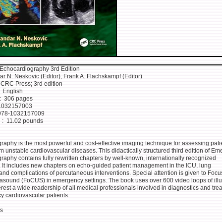
chocardiography 3rd Edition
r N. Neskovic (Editor), Frank A. Flachskampf (Editor)
lisher ‏ : ‎ CRC Press; 3rd edition
nguage ‏ : ‎ English
aperback ‏ : ‎ 306 pages
-10 ‏ : ‎ 1032157003
-13 ‏ : ‎ 978-1032157009
Item Weight ‏ : ‎ 11.02 pounds
raphy is the most powerful and cost-effective imaging technique for assessing pati
om unstable cardiovascular diseases. This didactically structured third edition of E
aphy contains fully rewritten chapters by well-known, internationally recognized
s. It includes new chapters on echo-guided patient management in the ICU, lung
and complications of percutaneous interventions. Special attention is given to Focu
rasound (FoCUS) in emergency settings. The book uses over 600 video loops of illu
erest a wide readership of all medical professionals involved in diagnostics and tre
y cardiovascular patients.
s