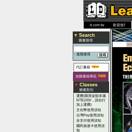
力 大 醫 學 圖 書 網
www.leaderbook.com.tw
歡迎使用 國民旅
▼
Search
圖書搜尋
-■ ■
-
進階搜尋
代訂書籍
加購書籍專區
▼
Classes
圖書類別
運費(購買金額未滿
NT$1000，請自行
加上運費)
文化幣使用須知
台灣Pay使用須知
全支付使用須知
國民旅遊卡使用須
知