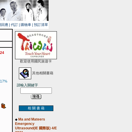
銷回應
|
代訂
|
購物車
|
預訂清單
024
歡迎使用國民旅遊卡
其他相關書藉
17%
請輸入關鍵字
相 關 書 藉
Ma and Mateers
◆
Emergency
Ultrasound(IE 國際版) 4/E