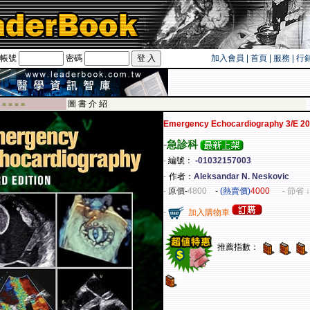
帳號
密碼
加入會員
|
首頁
|
服務
|
行
遊卡！！
圖 書 介 紹
 ■ ■ ■ ■
Emergency Echocardiography 3/E 2
-
急診科
-
編號：
-01032157003
-
作者：
Aleksandar N. Neskovic
-
原價
-
4800
-
(熱賣價)
4000
- 節省 ↓
-
加入購物車
推薦指數：