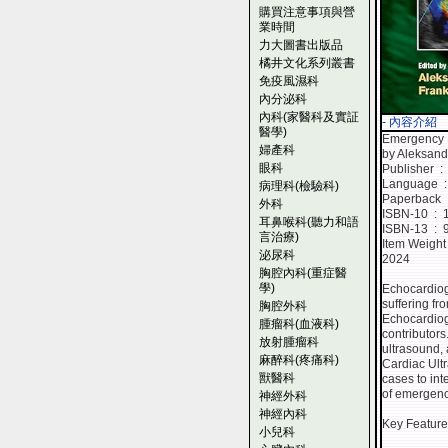
購買注意事項與營
業時間
力大圖書出版品
橘井文化系列叢書
免疫風濕科
內分泌科
內科(家醫科及實証
- 內容介紹
醫學)
Emergency E
婦產科
by Aleksanda
眼科
Pub
La
病理科(檢驗科)
P
外科
ISBN
耳鼻喉科(聽力和語
ISBN
言治療)
泌尿科
2024
胸腔內科(重症醫
學)
Echocardiog
suffering fr
胸腔外科
Echocardiogr
腫瘤科(血液科)
contributor
放射腫瘤科
ultrasound, 
麻醉科(疼痛科)
Cardiac Ult
獸醫科
cases to int
of emergenc
神經外科
神經內科
Key Feature
小兒科