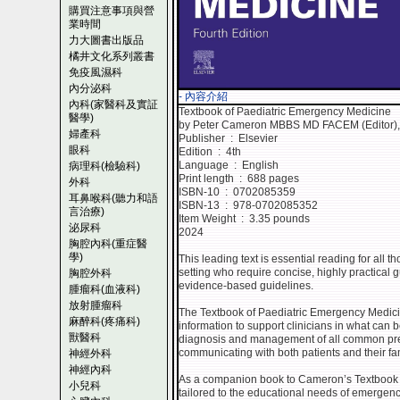
購買注意事項與營
業時間
力大圖書出版品
橘井文化系列叢書
免疫風濕科
內分泌科
- 內容介紹
內科(家醫科及實証
Textbook of Paediatric Emergency Medicine
醫學)
by Peter Cameron MBBS MD FACEM (Editor),
婦產科
Publisher ‏ : ‎ Elsevier
眼科
Edition ‏ : ‎ 4th
Language ‏ : ‎ English
病理科(檢驗科)
Print length ‏ : ‎ 688 pages
外科
ISBN-10 ‏ : ‎ 0702085359
耳鼻喉科(聽力和語
ISBN-13 ‏ : ‎ 978-0702085352
言治療)
Item Weight ‏ : ‎ 3.35 pounds
泌尿科
2024
胸腔內科(重症醫
學)
This leading text is essential reading for all
setting who require concise, highly practical 
胸腔外科
evidence-based guidelines.
腫瘤科(血液科)
放射腫瘤科
The Textbook of Paediatric Emergency Medici
麻醉科(疼痛科)
information to support clinicians in what can b
獸醫科
diagnosis and management of all common presen
communicating with both patients and their fam
神經外科
神經內科
As a companion book to Cameron’s Textbook of
小兒科
tailored to the educational needs of emergency