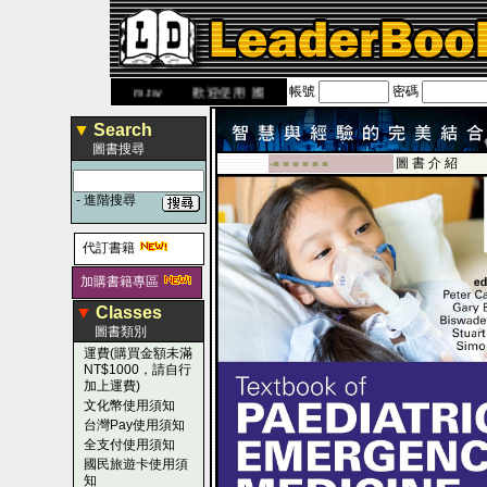
帳號
密碼
www.leaderbook.com.tw
歡迎使用 國民旅遊卡！！
▼
Search
圖書搜尋
圖 書 介 紹
-■ ■ ■ ■ ■ ■
-
進階搜尋
代訂書籍
加購書籍專區
▼
Classes
圖書類別
運費(購買金額未滿
NT$1000，請自行
加上運費)
文化幣使用須知
台灣Pay使用須知
全支付使用須知
國民旅遊卡使用須
知