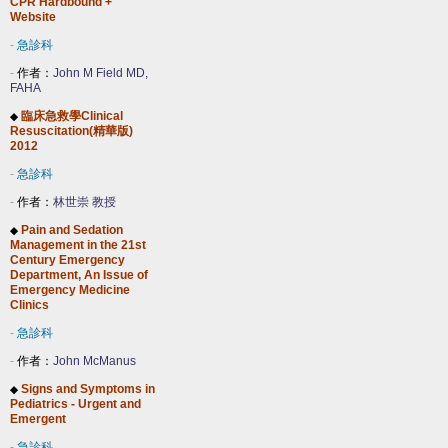
CPR Hardbound +
Website
-
急診科
-
作者：
John M Field MD,
FAHA
臨床急救學Clinical
◆
Resuscitation(精華版)
2012
-
急診科
-
作者：
林世崇 教授
Pain and Sedation
◆
Management in the 21st
Century Emergency
Department, An Issue of
Emergency Medicine
Clinics
-
急診科
-
作者：
John McManus
Signs and Symptoms in
◆
Pediatrics - Urgent and
Emergent
-
急診科