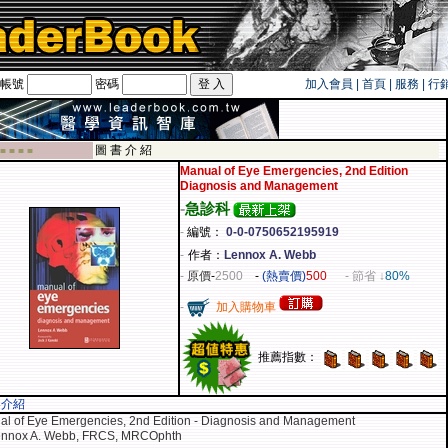
帳號
密碼
加入會員
|
首頁
|
服務
|
行
旅遊卡！！
圖 書 介 紹
 ■ ■ ■ ■
Manual of Eye Emergencies, 2nd Edition
Diagnosis and Management
-
急診科
-
編號：
0-0-0750652195919
-
作者：
Lennox A. Webb
-
原價
-
2500
-
(熱賣價)
500
- 節省 ↓
80%
-
加入購物車
推薦指數：
容介紹
l of Eye Emergencies, 2nd Edition - Diagnosis and Management
ennox A. Webb, FRCS, MRCOphth