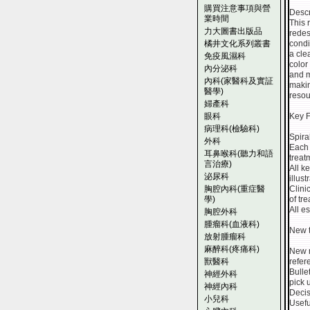
購買注意事項與營
Descr
業時間
This 
力大圖書出版品
redes
橘井文化系列叢書
condi
a cle
免疫風濕科
color
內分泌科
and m
內科(家醫科及實証
makin
醫學)
resou
婦產科
眼科
Key F
病理科(檢驗科)
Spira
外科
Each 
耳鼻喉科(聽力和語
treat
言治療)
All k
泌尿科
illus
胸腔內科(重症醫
Clini
學)
of tr
All e
胸腔外科
腫瘤科(血液科)
New t
放射腫瘤科
麻醉科(疼痛科)
New r
獸醫科
refer
Bulle
神經外科
pick 
神經內科
Decis
小兒科
Usefu