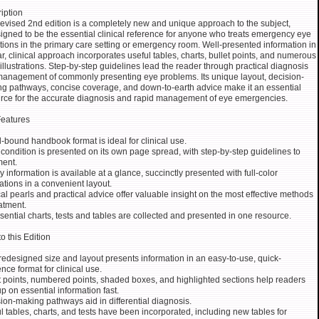
iption
revised 2nd edition is a completely new and unique approach to the subject,
igned to be the essential clinical reference for anyone who treats emergency eye
tions in the primary care setting or emergency room. Well-presented information in
ar, clinical approach incorporates useful tables, charts, bullet points, and numerous
 illustrations. Step-by-step guidelines lead the reader through practical diagnosis
anagement of commonly presenting eye problems. Its unique layout, decision-
g pathways, concise coverage, and down-to-earth advice make it an essential
rce for the accurate diagnosis and rapid management of eye emergencies.
eatures
l-bound handbook format is ideal for clinical use.
condition is presented on its own page spread, with step-by-step guidelines to
ment.
ey information is available at a glance, succinctly presented with full-color
trations in a convenient layout.
cal pearls and practical advice offer valuable insight on the most effective methods
eatment.
ssential charts, tests and tables are collected and presented in one resource.
o this Edition
edesigned size and layout presents information in an easy-to-use, quick-
ence format for clinical use.
t points, numbered points, shaded boxes, and highlighted sections help readers
up on essential information fast.
ion-making pathways aid in differential diagnosis.
l tables, charts, and tests have been incorporated, including new tables for