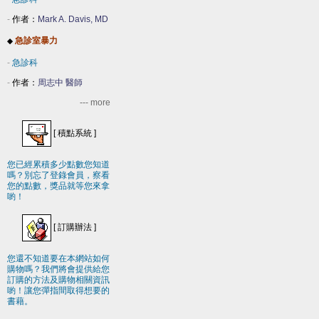
-
作者：
Mark A. Davis, MD
急診室暴力
◆
-
急診科
-
作者：
周志中 醫師
--- more
[
積點系統
]
您已經累積多少點數您知道
嗎？別忘了登錄會員，察看
您的點數，獎品就等您來拿
喲！
[
訂購辦法
]
您還不知道要在本網站如何
購物嗎？我們將會提供給您
訂購的方法及購物相關資訊
喲！讓您彈指間取得想要的
書藉。