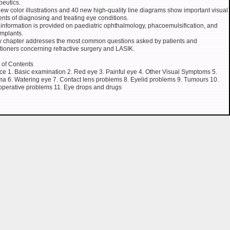
peutics.
ew color illustrations and 40 new high-quality line diagrams show important visual
nts of diagnosing and treating eye conditions.
information is provided on paediatric ophthalmology, phacoemulsification, and
implants.
 chapter addresses the most common questions asked by patients and
itioners concerning refractive surgery and LASIK.
 of Contents
ce 1. Basic examination 2. Red eye 3. Painful eye 4. Other Visual Symptoms 5.
a 6. Watering eye 7. Contact lens problems 8. Eyelid problems 9. Tumours 10.
operative problems 11. Eye drops and drugs