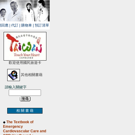
銷回應
|
代訂
|
購物車
|
預訂清單
歡迎使用國民旅遊卡
其他相關書藉
請輸入關鍵字
相 關 書 藉
The Textbook of
◆
Emergency
Cardiovascular Care and