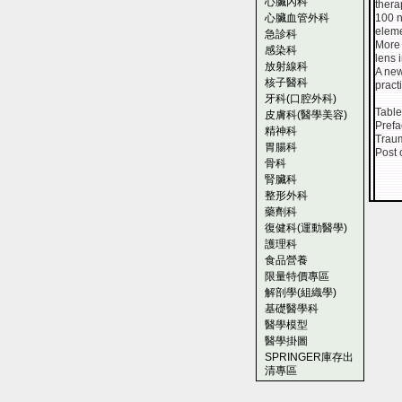
心臟內科
thera
心臟血管外科
100 n
eleme
急診科
More 
感染科
lens 
放射線科
A new
核子醫科
pract
牙科(口腔外科)
Table
皮膚科(醫學美容)
Prefa
精神科
Traum
胃腸科
Post 
骨科
腎臟科
整形外科
藥劑科
復健科(運動醫學)
護理科
食品營養
限量特價專區
解剖學(組織學)
基礎醫學科
醫學模型
醫學掛圖
SPRINGER庫存出
清專區