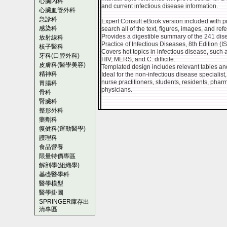
心臟內科
and current infectious disease information.
心臟血管外科
急診科
Expert Consult eBook version included with 
感染科
search all of the text, figures, images, and re
Provides a digestible summary of the 241 dis
放射線科
Practice of Infectious Diseases, 8th Edition 
核子醫科
Covers hot topics in infectious disease, such 
牙科(口腔外科)
HIV, MERS, and C. difficile.
皮膚科(醫學美容)
Templated design includes relevant tables and 
精神科
Ideal for the non-infectious disease specialist
nurse practitioners, students, residents, pha
胃腸科
physicians.
骨科
腎臟科
整形外科
藥劑科
復健科(運動醫學)
護理科
食品營養
限量特價專區
解剖學(組織學)
基礎醫學科
醫學模型
醫學掛圖
SPRINGER庫存出
清專區