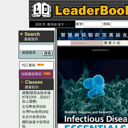
帳號
密碼
ook.com.tw
歡迎使用 國民旅遊卡！！
▼
Search
圖書搜尋
圖 書 介 紹
-■ ■ ■ ■ ■ ■
-
進階搜尋
代訂書籍
加購書籍專區
▼
Classes
圖書類別
運費(購買金額未滿
NT$1000，請自行
加上運費)
文化幣使用須知
台灣Pay使用須知
全支付使用須知
國民旅遊卡使用須
知