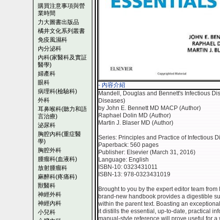
購買注意事項與營
業時間
力大圖書出版品
橘井文化系列叢書
免疫風濕科
內分泌科
內科(家醫科及實証
醫學)
婦產科
眼科
- 內容介紹
病理科(檢驗科)
Mandell, Douglas and Bennett's Infectious Dise
外科
Diseases)
by John E. Bennett MD MACP (Author)
耳鼻喉科(聽力和語
Raphael Dolin MD (Author)
言治療)
Martin J. Blaser MD (Author)
泌尿科
胸腔內科(重症醫
Series: Principles and Practice of Infectious 
學)
Paperback: 560 pages
胸腔外科
Publisher: Elsevier (March 31, 2016)
腫瘤科(血液科)
Language: English
ISBN-10: 0323431011
放射腫瘤科
ISBN-13: 978-0323431019
麻醉科(疼痛科)
獸醫科
Brought to you by the expert editor team from 
神經外科
brand-new handbook provides a digestible su
神經內科
within the parent text. Boasting an exceptional
it distills the essential, up-to-date, practical 
小兒科
manual-style reference will prove useful for a w