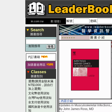
帳號
密碼
書 網
www.leaderbook.com.tw
歡迎使用 國民旅遊卡！！
▼
Search
圖書搜尋
圖 書 介 紹
-■ ■ ■ ■ ■ ■
-
進階搜尋
代訂書籍
加購書籍專區
▼
Classes
圖書類別
運費(購買金額未滿
NT$1000，請自行
加上運費)
文化幣使用須知
台灣Pay使用須知
- 內容介紹
全支付使用須知
Updates in Musculoskeletal Infections, 
國民旅遊卡使用須
By John James Ross, MD
知