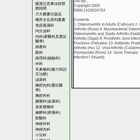
240 pp.,
購買注意事項與營
Copyright 2005
業時間
ISBN:1416026703
力大圖書出版品
橘井文化系列叢書
Contents
1. Osteomyelitis in Adults (Calhoun) 2. 
免疫風濕科
Arthritis (Ross) 4. Mycobacterial Osteom
內分泌科
Osteomyelitis and Septic Arthritis (Hadl
內科(家醫科及實証
Arthritis (Sigal) 8. Prosthetic Joint I
醫學)
Fractures (Patzakis) 10. Antibiotic Pr
婦產科
Arthritis (Hu) 12. Viral Arthritis (Calab
眼科
Pyomyositis (Ross) 14. Gene Therapy: 
Infection? (Huard)
病理科(檢驗科)
外科
耳鼻喉科(聽力和語
言治療)
泌尿科
胸腔內科(重症醫
學)
胸腔外科
腫瘤科(血液科)
放射腫瘤科
麻醉科(疼痛科)
獸醫科
神經外科
神經內科
小兒科