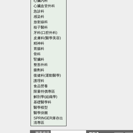
心臟內科
心臟血管外科
急診科
感染科
放射線科
核子醫科
牙科(口腔外科)
皮膚科(醫學美容)
精神科
胃腸科
骨科
腎臟科
整形外科
藥劑科
復健科(運動醫學)
護理科
食品營養
限量特價專區
解剖學(組織學)
基礎醫學科
醫學模型
醫學掛圖
SPRINGER庫存出
清專區