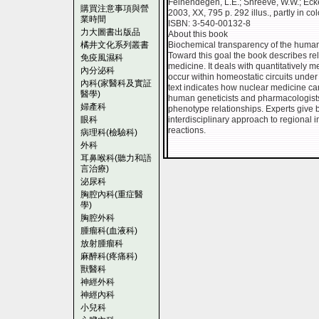
Feinendegen, L.E.; Shreeve, W.W.; Ecke
購買注意事項與營
2003, XX, 795 p. 292 illus., partly in co
業時間
ISBN: 3-540-00132-8
力大圖書出版品
About this book
橘井文化系列叢書
Biochemical transparency of the human
Toward this goal the book describes rel
免疫風濕科
medicine. It deals with quantitatively 
內分泌科
occur within homeostatic circuits under
內科(家醫科及實証
text indicates how nuclear medicine can
醫學)
human geneticists and pharmacologists
婦產科
phenotype relationships. Experts give
眼科
interdisciplinary approach to regional 
reactions.
病理科(檢驗科)
外科
耳鼻喉科(聽力和語
言治療)
泌尿科
胸腔內科(重症醫
學)
胸腔外科
腫瘤科(血液科)
放射腫瘤科
麻醉科(疼痛科)
獸醫科
神經外科
神經內科
小兒科