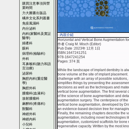
購買注意事項與營
業時間
力大圖書出版品
橘井文化系列叢書
免疫風濕科
內分泌科
內科(家醫科及實証
- 內容介紹
醫學)
Horizontal and Vertical Bone Augmentation fo
婦產科
作者 Craig M. Misch (Editor)
眼科
Pub Date :2023年 12月 1日
ISBN:1647241251
病理科(檢驗科)
978-1647241254
外科
Pages :374 頁
耳鼻喉科(聽力和語
言治療)
While the landscape of implant dentistry is alw
泌尿科
bone volume at the site of implant placement.
胸腔內科(重症醫
challenge with an array of possible solutions,
學)
simplifies things by presenting the assessment 
decisions as well as the techniques and mater
胸腔外科
vertical bone augmentation. The first severa
腫瘤科(血液科)
of the science of bone augmentation and deta
放射腫瘤科
augmentation surgery. The centerpiece of the t
麻醉科(疼痛科)
vertical bone augmentation, developed by Dr
獸醫科
an evidence-based decision tree for managing d
Finally, the remaining chapters describe the v
神經外科
augmentation, including novel technologies lik
神經內科
augmentation, customized scaffolds for bone 
小兒科
regenerative capacity. Written by the most kno