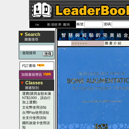
帳號
密碼
.leaderbook.com.tw
歡迎使用 國民旅遊卡！！
▼
Search
圖書搜尋
圖 書 介 紹
-■ ■ ■ ■ ■ ■
-
進階搜尋
代訂書籍
加購書籍專區
▼
Classes
圖書類別
運費(購買金額未滿
NT$1000，請自行
加上運費)
文化幣使用須知
台灣Pay使用須知
全支付使用須知
國民旅遊卡使用須
知