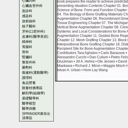
心臟內科
book prepares the reader to achieve predictabi
心臟血管外科
presenting situation.Contents Chapter 01. B
Science of Bone: Form and Function Chapter 
急診科
04. The Biology of Bone Grafting Materials Cha
感染科
Augmentation Chapter 06. Recombinant Growth
放射線科
Tissue Engineering Chapter 07. The Michigan 
核子醫科
Vertical Bone Augmentation Chapter 08. Clini
牙科(口腔外科)
Systemic and Local Considerations for Bone A
Augmentation Chapter 11. Guided Bone Regen
皮膚科(醫學美容)
Chapter 12. Mesh Grafting Chapter 13. Block
精神科
lnterpositional Bone Grafting Chapter 16. Dis
胃腸科
Recipient Site for Bone Augmentation Chapter
骨科
Contributors Tara Aghaloo • Carlo Barausse 
腎臟科
Alessandro Cucchi • Dan Cullum • Pietro Felic
Gluckman • Jill A. Helms • Ole Jensen • Davi
整形外科
Maekawa • Richard J. Miron • Maggie Misch-Ha
藥劑科
Istvan A. Urban • Hom-Lay Wang
復健科(運動醫學)
護理科
食品營養
限量特價專區
解剖學(組織學)
基礎醫學科
醫學模型
醫學掛圖
SPRINGER庫存出
清專區