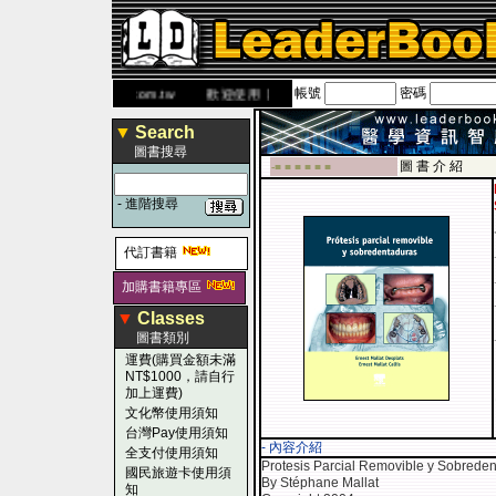
帳號
密碼
 網
www.leaderbook.com.tw
歡迎使用 國民旅遊卡！！
▼
Search
圖書搜尋
圖 書 介 紹
-■ ■ ■ ■ ■ ■
-
進階搜尋
代訂書籍
加購書籍專區
▼
Classes
圖書類別
運費(購買金額未滿
NT$1000，請自行
加上運費)
文化幣使用須知
台灣Pay使用須知
- 內容介紹
全支付使用須知
Protesis Parcial Removible y Sobrede
國民旅遊卡使用須
By Stéphane Mallat
知