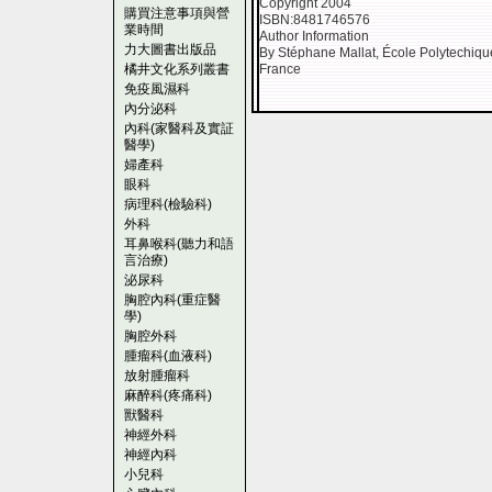
Copyright 2004
購買注意事項與營
ISBN:8481746576
業時間
Author Information
力大圖書出版品
By Stéphane Mallat, École Polytechiqu
橘井文化系列叢書
France
免疫風濕科
內分泌科
內科(家醫科及實証
醫學)
婦產科
眼科
病理科(檢驗科)
外科
耳鼻喉科(聽力和語
言治療)
泌尿科
胸腔內科(重症醫
學)
胸腔外科
腫瘤科(血液科)
放射腫瘤科
麻醉科(疼痛科)
獸醫科
神經外科
神經內科
小兒科