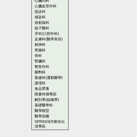
心臟內科
心臟血管外科
急診科
感染科
放射線科
核子醫科
牙科(口腔外科)
皮膚科(醫學美容)
精神科
胃腸科
骨科
腎臟科
整形外科
藥劑科
復健科(運動醫學)
護理科
食品營養
限量特價專區
解剖學(組織學)
基礎醫學科
醫學模型
醫學掛圖
SPRINGER庫存出
清專區