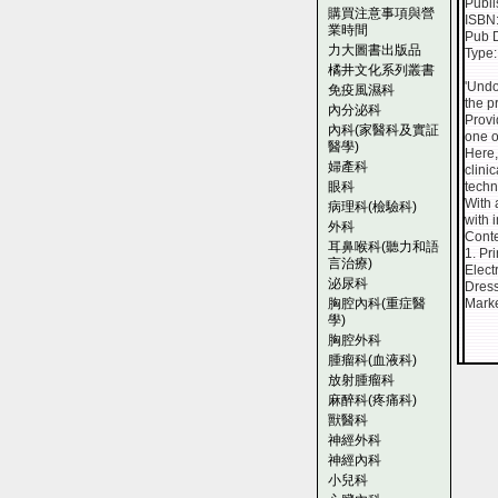
Publi
購買注意事項與營
ISBN
業時間
Pub 
力大圖書出版品
Type
橘井文化系列叢書
'Undo
免疫風濕科
the p
內分泌科
Provi
內科(家醫科及實証
one o
醫學)
Here,
婦產科
clini
眼科
techn
With 
病理科(檢驗科)
with i
外科
Conte
耳鼻喉科(聽力和語
1. Pr
言治療)
Elect
泌尿科
Dress
胸腔內科(重症醫
Marke
學)
胸腔外科
腫瘤科(血液科)
放射腫瘤科
麻醉科(疼痛科)
獸醫科
神經外科
神經內科
小兒科