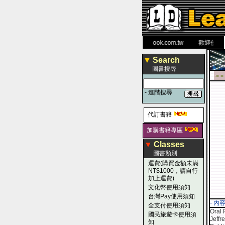
力 大 醫 學 圖 書 網
www.leaderbook.com.tw
歡迎使用 國民
▼
Search
圖書搜尋
-■ ■
-
進階搜尋
代訂書籍
加購書籍專區
▼
Classes
圖書類別
運費(購買金額未滿
NT$1000，請自行
加上運費)
文化幣使用須知
台灣Pay使用須知
- 內
全支付使用須知
Oral 
國民旅遊卡使用須
Jeffr
知