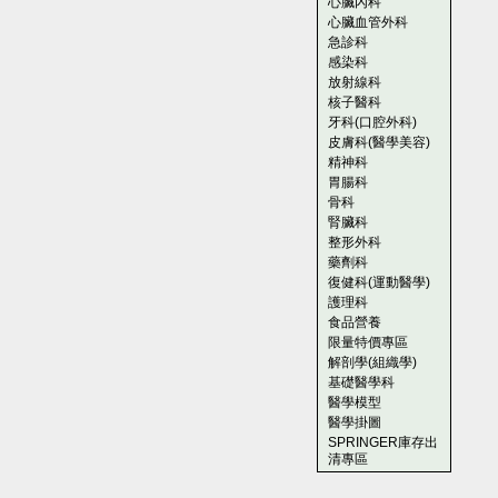
心臟內科
心臟血管外科
急診科
感染科
放射線科
核子醫科
牙科(口腔外科)
皮膚科(醫學美容)
精神科
胃腸科
骨科
腎臟科
整形外科
藥劑科
復健科(運動醫學)
護理科
食品營養
限量特價專區
解剖學(組織學)
基礎醫學科
醫學模型
醫學掛圖
SPRINGER庫存出
清專區