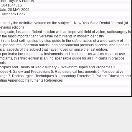
sher: Taylor & Francis
: 1841844616
Date: 20 MAY 2005
: Hardback Book
ubtedly the definitive volume on the subject.' - New York State Dental Journal (of
revious edition)
ding safe, fast and efficient incision with an improved field of vision, radiosurgery is
f the most important and versatile instruments in modern dentistry.
 in this best-selling, step-by-step guide to the safe practice of a wide variety of
cal procedures, Sherman builds upon phenomenal previous success, and updates
ical aspects of the subject that have moved on since the last edition.
a particular focus upon new instruments and machines, as well as cases of use
mplants, this third edition is an indispensable guide for all clinicians in practice.
nts:
inciples and Theory of Radiosurgery 2. Waveform Types and Properties 3.
rodes 4. Safety and Precautions 5. Radiosurgical Instruments 6. Postoperative
ings 7. Radiosurgical Techniques 8. Laboratory Exercise 9. Patient Education and
ting Appendix: Instruments References