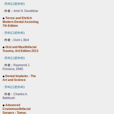
-
牙科(口腔外科)
-
作者：
Amir H. Dorafshar
Torres and Ehrlich
◆
Modern Dental Assisting,
7th Edition
-
牙科(口腔外科)
-
作者：
Doni L Bird
Oral and Maxillofacial
◆
Trauma, 4rd Edition 2013
-
牙科(口腔外科)
-
作者：
Raymond J.
Fonseca, DMD
Dental Implants - The
◆
Art and Science
-
牙科(口腔外科)
-
作者：
Charles A.
Babbush
Advanced
◆
Craniomaxillofacial
Surgery : Tumor,