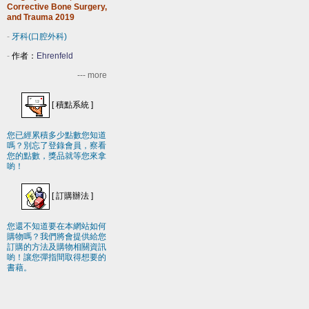
Corrective Bone Surgery,
and Trauma 2019
-
牙科(口腔外科)
-
作者：
Ehrenfeld
--- more
[
積點系統
]
您已經累積多少點數您知道
嗎？別忘了登錄會員，察看
您的點數，獎品就等您來拿
喲！
[
訂購辦法
]
您還不知道要在本網站如何
購物嗎？我們將會提供給您
訂購的方法及購物相關資訊
喲！讓您彈指間取得想要的
書藉。