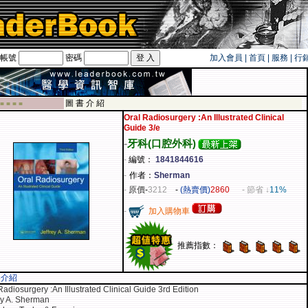
帳號
密碼
加入會員
|
首頁
|
服務
|
行
旅遊卡！！
圖 書 介 紹
 ■ ■ ■ ■
Oral Radiosurgery :An Illustrated Clinical
Guide 3/e
-
牙科(口腔外科)
-
編號：
1841844616
-
作者：
Sherman
-
原價
-
3212
-
(熱賣價)
2860
- 節省 ↓
11%
-
加入購物車
推薦指數：
容介紹
Radiosurgery :An Illustrated Clinical Guide 3rd Edition
ey A. Sherman