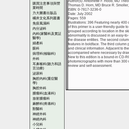
Author(s): Antoinette F. Hood, MD The
購買注意事項與營
Thomas D. Horn, MD Bruce R. Smoller
業時間
ISBN: 0-7817-3236-0
力大圖書出版品
Date: July 2002
橘井文化系列叢書
Pages: 559
Illustrations: 396 Featuring nearly 400
免疫風濕科
of this primer is a user-friendly guide t
內分泌科
grouped according to location in the s
內科(家醫科及實証
abnormality is discussed in an easy-to-f
醫學)
the disease entities. The second column l
婦產科
features in boldface. The third column pr
眼科
and clinical information. Adjacent to t
accompanied where necessary by drawing
病理科(檢驗科)
New to this edition is a bound-in CD-RO
外科
photomicrographs with more than 300 m
耳鼻喉科(聽力和語
review and self-assessment.
言治療)
泌尿科
胸腔內科(重症醫
學)
胸腔外科
腫瘤科(血液科)
放射腫瘤科
麻醉科(疼痛科)
獸醫科
神經外科
神經內科
小兒科