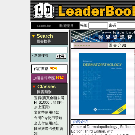
帳號
密碼
 網
www.leaderbook.com.tw
歡迎使用 國民旅遊卡！！
▼
Search
圖書搜尋
圖 書 介 紹
-■ ■ ■ ■ ■ ■
-
進階搜尋
代訂書籍
加購書籍專區
▼
Classes
圖書類別
運費(購買金額未滿
NT$1000，請自行
加上運費)
文化幣使用須知
台灣Pay使用須知
- 內容介紹
全支付使用須知
Primer of Dermatopathology , Softbou
國民旅遊卡使用須
Edition: Third Edition, with
知