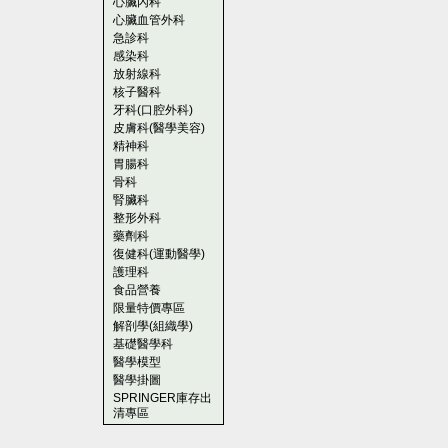
心臟內科
心臟血管外科
急診科
感染科
放射線科
核子醫科
牙科(口腔外科)
皮膚科(醫學美容)
精神科
胃腸科
骨科
腎臟科
整形外科
藥劑科
復健科(運動醫學)
護理科
食品營養
限量特價專區
解剖學(組織學)
基礎醫學科
醫學模型
醫學掛圖
SPRINGER庫存出
清專區