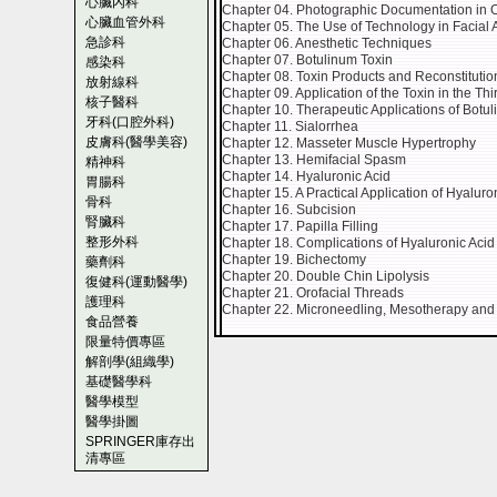
心臟內科
Chapter 04. Photographic Documentation in O
心臟血管外科
Chapter 05. The Use of Technology in Facial 
急診科
Chapter 06. Anesthetic Techniques
Chapter 07. Botulinum Toxin
感染科
Chapter 08. Toxin Products and Reconstitutio
放射線科
Chapter 09. Application of the Toxin in the Thi
核子醫科
Chapter 10. Therapeutic Applications of Botu
牙科(口腔外科)
Chapter 11. Sialorrhea
皮膚科(醫學美容)
Chapter 12. Masseter Muscle Hypertrophy
Chapter 13. Hemifacial Spasm
精神科
Chapter 14. Hyaluronic Acid
胃腸科
Chapter 15. A Practical Application of Hyaluro
骨科
Chapter 16. Subcision
腎臟科
Chapter 17. Papilla Filling
整形外科
Chapter 18. Complications of Hyaluronic Acid
Chapter 19. Bichectomy
藥劑科
Chapter 20. Double Chin Lipolysis
復健科(運動醫學)
Chapter 21. Orofacial Threads
護理科
Chapter 22. Microneedling, Mesotherapy and
食品營養
限量特價專區
解剖學(組織學)
基礎醫學科
醫學模型
醫學掛圖
SPRINGER庫存出
清專區