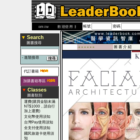
帳號
密碼
網
www.leaderbook.com.tw
歡迎使用 國民旅遊卡！！
▼
Search
圖書搜尋
圖 書 介 紹
-■ ■ ■ ■ ■ ■
-
進階搜尋
代訂書籍
加購書籍專區
▼
Classes
圖書類別
運費(購買金額未滿
NT$1000，請自行
加上運費)
文化幣使用須知
台灣Pay使用須知
全支付使用須知
國民旅遊卡使用須
知