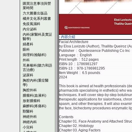
購買注意事項與營
業時間
力大圖書出版品
橘井文化系列叢書
免疫風濕科
內分泌科
內科(家醫科及實証
- 內容介紹
醫學)
Facial Architecture
婦產科
by Eloa Luvizuto (Author), Thallita Queiroz (A
眼科
Publisher ‏ : ‎ Quintessence Publishing Co Inc
病理科(檢驗科)
Language ‏ : ‎ English
Print length ‏ : ‎ 512 pages
外科
ISBN-10 ‏ : ‎ 1786981297
耳鼻喉科(聽力和語
ISBN-13 ‏ : ‎ 978-1786981295
言治療)
Item Weight ‏ : ‎ 6.5 pounds
泌尿科
2024
胸腔內科(重症醫
學)
This book is aimed at health professionals (d
胸腔外科
pharmacists specialising in esthetics) who wa
techniques. It will cover step-by-step botulinu
腫瘤科(血液科)
therapeutic applications for sialorrhoea, chr
放射腫瘤科
spasm, and other therapies. It will also examin
麻醉科(疼痛科)
the face, bichectomy procedures enzymatic lip
獸醫科
神經外科
Contents
Chapter 01. Face Anatomy and Attached Struc
神經內科
Chapter 02. Histology
小兒科
Chapter 03. Aging Factors