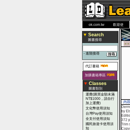
力 大 醫 學 圖 書 網
www.leaderbook.com.tw
歡迎使用 國民
▼
Search
圖書搜尋
-■ ■
-
進階搜尋
代訂書籍
加購書籍專區
▼
Classes
圖書類別
運費(購買金額未滿
NT$1000，請自行
- 內
加上運費)
Derma
文化幣使用須知
by El
台灣Pay使用須知
Edit
全支付使用須知
372 p
國民旅遊卡使用須
Trim 
知
Copyr