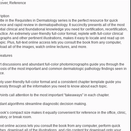
over, Reference
iption
title in the Requisites in Dermatology series is the perfect resource for quick
ence and rapid review in dermatopathology. It succinctly presents all of the most
tial clinical and foundational knowledge you need for certification, recertification,
ctice. An extremely user-friendly full-color format, replete with full-color clinical
graphs and other pertinent illustrations, makes it easy to locate and read up on
opic. Plus, full-text online access lets you consult the book from any computer,
oad all of the images, watch online lectures, and more.
eatures
t discussions and abundant full-color photomicrographs guide you through the
osis of the most important and common dermatologic pathology findings seen in
ice.
hly user-friendly full-color format and a consistent chapter template guide you
tlessly through all the information you need to know about each topic.
oints call attention to the most important “takeaways” in each chapter.
ant algorithms streamline diagnostic decision making.
ook’s compact size makes it equally convenient for reference in the office, clinic,
atory, or break room.
text online access lets you consult the book from any computer, perform quick
hes, download all of the illustrations, and clip content for download onto your