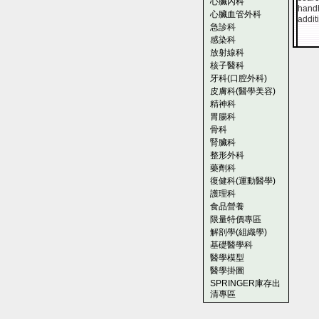
心臟內科
handh
心臟血管外科
addit
急診科
感染科
放射線科
核子醫科
牙科(口腔外科)
皮膚科(醫學美容)
精神科
胃腸科
骨科
腎臟科
整形外科
藥劑科
復健科(運動醫學)
護理科
食品營養
限量特價專區
解剖學(組織學)
基礎醫學科
醫學模型
醫學掛圖
SPRINGER庫存出
清專區