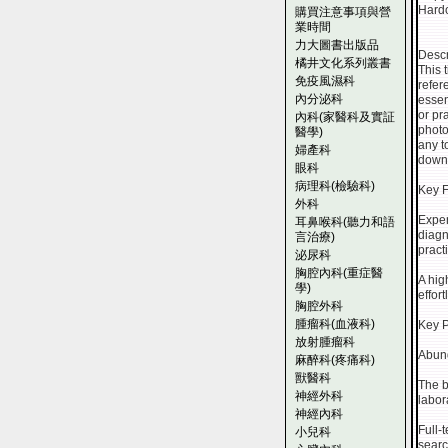
Hardc
購買注意事項與營
業時間
力大圖書出版品
Descr
橘井文化系列叢書
This 
免疫風濕科
refer
內分泌科
essen
or pra
內科(家醫科及實証
photo
醫學)
any t
婦產科
downl
眼科
病理科(檢驗科)
Key F
外科
Exper
耳鼻喉科(聽力和語
diagn
言治療)
pract
泌尿科
胸腔內科(重症醫
A hig
學)
effor
胸腔外科
腫瘤科(血液科)
Key P
放射腫瘤科
Abund
麻醉科(疼痛科)
獸醫科
The b
神經外科
labor
神經內科
Full-
小兒科
searc