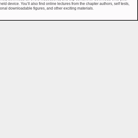
eld device. You’ll also find online lectures from the chapter authors, self tests,
ional downloadable figures, and other exciting materials.