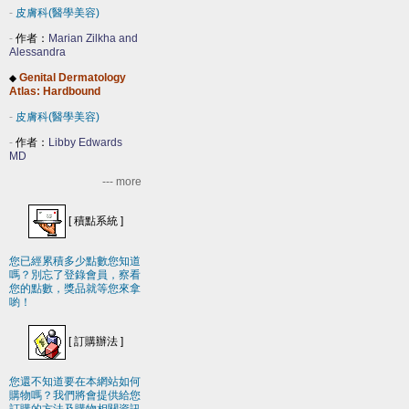
-
皮膚科(醫學美容)
-
作者：
Marian Zilkha and
Alessandra
Genital Dermatology
◆
Atlas: Hardbound
-
皮膚科(醫學美容)
-
作者：
Libby Edwards
MD
--- more
[
積點系統
]
您已經累積多少點數您知道
嗎？別忘了登錄會員，察看
您的點數，獎品就等您來拿
喲！
[
訂購辦法
]
您還不知道要在本網站如何
購物嗎？我們將會提供給您