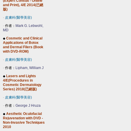
(Expert Consult - Online
and Print), 4/E 2014(已絕
版)
-
皮膚科(醫學美容)
-
作者：
Mark G. Lebwohl,
MD
Cosmetic and Clinical
◆
Applications of Botox
and Dermal Filers (Book
with DVD-ROM)
-
皮膚科(醫學美容)
-
作者：
Lipham, William J
Lasers and Lights
◆
4/E(Procedures in
Cosmetic Dermatology
Series) 2018(已絕版)
-
皮膚科(醫學美容)
-
作者：
George J Hruza
Aesthetic Oculofacial
◆
Rejuvenation with DVD -
Non-Invasive Techniques
2010