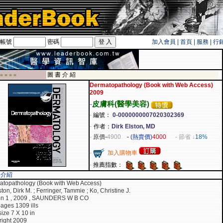
帳號
密碼
加入會員
|
首頁
|
服務
|
行
旅遊卡！！
圖 書 介 紹
 ■ ■ ■ ■
Dermatopathology (Book with Web Access)
2009
-
皮膚科(醫學美容)
-
編號：
0-0000000007020302369
-
作者：
Dirk Elston, MD
-
原價
-
4900
-
(熱賣價)
4000
- 節省 ↓
18%
-
加入購物車
-
推薦指數：
容介紹
topathology (Book with Web Access)
ston, Dirk M. ; Ferringer, Tammie ; Ko, Christine J.
ion 1 , 2009 , SAUNDERS W B CO
ages 1309 ills
size 7 X 10 in
ight 2009