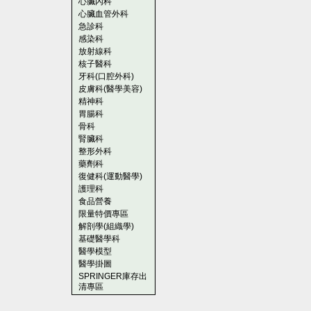
心臟內科
心臟血管外科
急診科
感染科
放射線科
核子醫科
牙科(口腔外科)
皮膚科(醫學美容)
精神科
胃腸科
骨科
腎臟科
整形外科
藥劑科
復健科(運動醫學)
護理科
食品營養
限量特價專區
解剖學(組織學)
基礎醫學科
醫學模型
醫學掛圖
SPRINGER庫存出
清專區