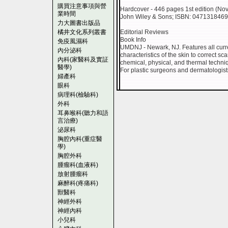
購買注意事項與營
Hardcover - 446 pages 1st edition (N
業時間
John Wiley & Sons; ISBN: 0471318469 ;
力大圖書出版品
橘井文化系列叢書
Editorial Reviews
Book Info
免疫風濕科
UMDNJ - Newark, NJ. Features all curre
內分泌科
characteristics of the skin to correct 
內科(家醫科及實証
chemical, physical, and thermal techniq
醫學)
For plastic surgeons and dermatologis
婦產科
眼科
病理科(檢驗科)
外科
耳鼻喉科(聽力和語
言治療)
泌尿科
胸腔內科(重症醫
學)
胸腔外科
腫瘤科(血液科)
放射腫瘤科
麻醉科(疼痛科)
獸醫科
神經外科
神經內科
小兒科