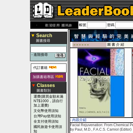
帳號
密碼
leaderbook.com.tw
歡迎使用 國民旅遊卡！！
▼
Search
圖書搜尋
圖 書 介 紹
-■ ■ ■ ■ ■ ■
-
進階搜尋
代訂書籍
加購書籍專區
▼
Classes
圖書類別
運費(購買金額未滿
NT$1000，請自行
加上運費)
文化幣使用須知
台灣Pay使用須知
- 內容介紹
全支付使用須知
Facial Rejuvenation: From Chemical Pe
國民旅遊卡使用須
by Paul, M.D., F.A.C.S. Carniol (Editor)
知