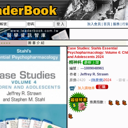
帳號
密碼
加入會員
|
首頁
|
服務
|
行
卡！！
圖 書 介 紹
 ■ ■ ■ ■
Case Studies: Stahls Essential
Psychopharmacology: Volume 4: Chi
and Adolescents 2024
-
精神科
-
編號：
---1009048961
-
作者：
Jeffrey R. Strawn
-
原價
-
2420
-
(熱賣價)
2024
- 節省 ↓
-
加入購物車
推薦指數：