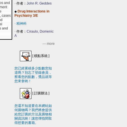
ips and
-
作者：
John R. Geddes
sment
e
Drug Interactions in
◆
, cases
Psychiatry 3/E
nd
-
精神科
al
ts and
-
作者：
Ciraulo, Domenic
A
--- more
[
積點系統
]
您已經累積多少點數您知
道嗎？別忘了登錄會員，
察看您的點數，獎品就等
您來拿喲！
[
訂購辦法
]
您還不知道要在本網站如
何購物嗎？我們將會提供
給您訂購的方法及購物相
關資訊喲！讓您彈指間取
得想要的書藉。