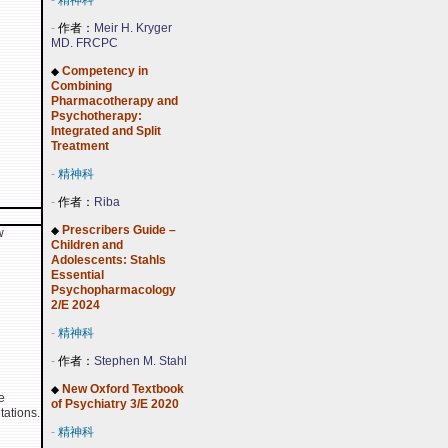
-
精神科
-
作者：
Meir H. Kryger
MD. FRCPC
Competency in
◆
Combining
Pharmacotherapy and
Psychotherapy:
Integrated and Split
Treatment
-
精神科
-
作者：
Riba
Prescribers Guide –
◆
w
Children and
Adolescents: Stahls
Essential
Psychopharmacology
2/E 2024
-
精神科
-
作者：
Stephen M. Stahl
New Oxford Textbook
◆
e
of Psychiatry 3/E 2020
tations.
-
精神科