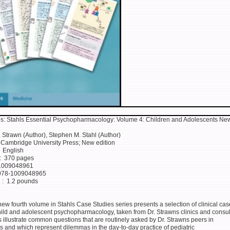
s: Stahls Essential Psychopharmacology: Volume 4: Children and Adolescents Ne
. Strawn (Author), Stephen M. Stahl (Author)
blisher ‏ : ‎ Cambridge University Press; New edition
nguage ‏ : ‎ English
aperback ‏ : ‎ 370 pages
-10 ‏ : ‎ 1009048961
-13 ‏ : ‎ 978-1009048965
Item Weight ‏ : ‎ 1.2 pounds
ew fourth volume in Stahls Case Studies series presents a selection of clinical cas
hild and adolescent psychopharmacology, taken from Dr. Strawns clinics and consul
illustrate common questions that are routinely asked by Dr. Strawns peers in
s and which represent dilemmas in the day-to-day practice of pediatric