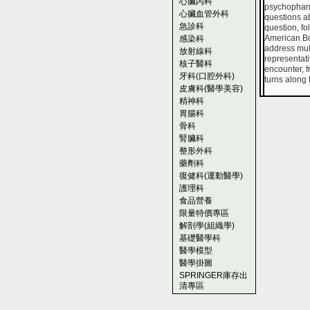
心臟內科
psychopharma
心臟血管外科
questions a
急診科
question, fo
American Boa
感染科
address mul
放射線科
representati
核子醫科
encounter, f
牙科(口腔外科)
turns along 
皮膚科(醫學美容)
精神科
胃腸科
骨科
腎臟科
整形外科
藥劑科
復健科(運動醫學)
護理科
食品營養
限量特價專區
解剖學(組織學)
基礎醫學科
醫學模型
醫學掛圖
SPRINGER庫存出
清專區