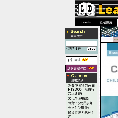
力 大 醫 學 圖 書 網
www.leaderbook.com.tw
歡迎使用 國民旅遊
▼
Search
圖書搜尋
-■ ■
-
進階搜尋
代訂書籍
加購書籍專區
▼
Classes
圖書類別
運費(購買金額未滿
NT$1000，請自行
加上運費)
文化幣使用須知
台灣Pay使用須知
全支付使用須知
國民旅遊卡使用須
知