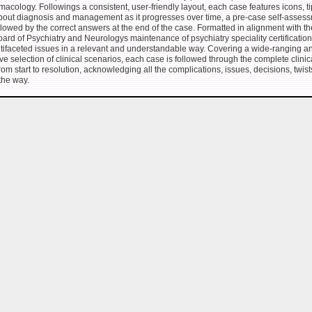
cology. Followings a consistent, user-friendly layout, each case features icons, t
bout diagnosis and management as it progresses over time, a pre-case self-asses
llowed by the correct answers at the end of the case. Formatted in alignment with th
rd of Psychiatry and Neurologys maintenance of psychiatry speciality certification
tifaceted issues in a relevant and understandable way. Covering a wide-ranging a
ve selection of clinical scenarios, each case is followed through the complete clinic
rom start to resolution, acknowledging all the complications, issues, decisions, twis
the way.