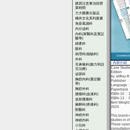
購買注意事項與營
業時間
力大圖書出版品
橘井文化系列叢書
免疫風濕科
內分泌科
內科(家醫科及實証
醫學)
婦產科
眼科
病理科(檢驗科)
外科
- 內容介紹
耳鼻喉科(聽力和語
Case Studie
言治療)
Edition
泌尿科
by Jeffrey R
胸腔內科(重症醫
Pu
學)
La
胸腔外科
P
ISBN
腫瘤科(血液科)
ISBN
放射腫瘤科
麻醉科(疼痛科)
2024
獸醫科
神經外科
This brand-n
studies in c
神經內科
These cases 
小兒科
consultation