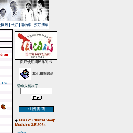
銷回應
|
代訂
|
購物車
|
預訂清單
ldren
歡迎使用國民旅遊卡
其他相關書藉
16%
請輸入關鍵字
相 關 書 藉
Atlas of Clinical Sleep
◆
Medicine 3/E 2024