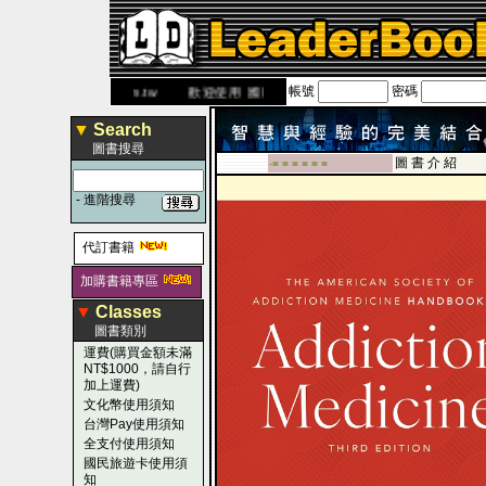
帳號
密碼
ww.leaderbook.com.tw
歡迎使用 國民旅遊卡！！
▼
Search
圖書搜尋
圖 書 介 紹
-■ ■ ■ ■ ■ ■
-
進階搜尋
代訂書籍
加購書籍專區
▼
Classes
圖書類別
運費(購買金額未滿
NT$1000，請自行
加上運費)
文化幣使用須知
台灣Pay使用須知
全支付使用須知
國民旅遊卡使用須
知