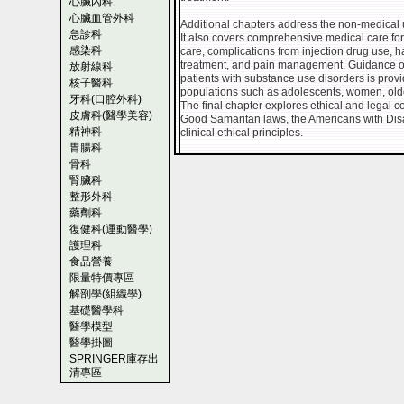
心臟內科
心臟血管外科
Additional chapters address the non-medical us
急診科
It also covers comprehensive medical care for
感染科
care, complications from injection drug use, h
treatment, and pain management. Guidance on 
放射線科
patients with substance use disorders is prov
核子醫科
populations such as adolescents, women, olde
牙科(口腔外科)
The final chapter explores ethical and legal co
皮膚科(醫學美容)
Good Samaritan laws, the Americans with Disa
精神科
clinical ethical principles.
胃腸科
骨科
腎臟科
整形外科
藥劑科
復健科(運動醫學)
護理科
食品營養
限量特價專區
解剖學(組織學)
基礎醫學科
醫學模型
醫學掛圖
SPRINGER庫存出
清專區