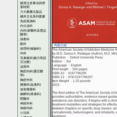
購買注意事項與營
業時間
力大圖書出版品
橘井文化系列叢書
免疫風濕科
內分泌科
內科(家醫科及實証
醫學)
婦產科
眼科
- 內容介紹
病理科(檢驗科)
The American Society of Addiction Medicine H
外科
by M.D. Darius A. Rastegar (Author), M.D. Mich
Publisher ‏ : ‎ Oxford University Press
耳鼻喉科(聽力和語
Edition ‏ : ‎ 3rd
言治療)
Language ‏ : ‎ English
泌尿科
Print length ‏ : ‎ 504 pages
胸腔內科(重症醫
ISBN-10 ‏ : ‎ 0197796206
學)
ISBN-13 ‏ : ‎ 978-0197796207
胸腔外科
Item Weight ‏ : ‎ 1.25 pounds
腫瘤科(血液科)
2025
放射腫瘤科
The third edition of The American Society of
麻醉科(疼痛科)
provides authoritative, evidence-based guidan
獸醫科
substance use disorders. It begins with a clin
神經外科
treatment modalities and strategies for effec
神經內科
detailed chapters on specific drug classes: alc
cannabinoids, hallucinogens, and inhalants, 
小兒科
treatment.