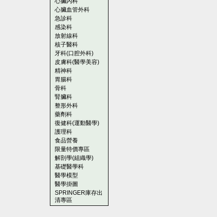
心臟內科
心臟血管外科
急診科
感染科
放射線科
核子醫科
牙科(口腔外科)
皮膚科(醫學美容)
精神科
胃腸科
骨科
腎臟科
整形外科
藥劑科
復健科(運動醫學)
護理科
食品營養
限量特價專區
解剖學(組織學)
基礎醫學科
醫學模型
醫學掛圖
SPRINGER庫存出
清專區