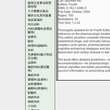
Carl Salzman MD
購買注意事項與營
Edition: Fourth
業時間
ISBN: 0-7817-4380-X
力大圖書出版品
Pub Date: October 2004
橘井文化系列叢書
Pages: 700
Illustrations: 16
免疫風濕科
Trim Size: 7 x 10
內分泌科
內科(家醫科及實証
Thoroughly updated for its Fourth Editio
醫學)
reference on the pharmacologic treatmen
婦產科
This edition provides complete informa
眼科
established drugs, and clinically rele
chapters cover genes, pharmacokinetics
病理科(檢驗科)
cognitive-enhancing strategies and drug
外科
depression and cardiac disease in late l
耳鼻喉科(聽力和語
言治療)
The book offers detailed guidelines—i
泌尿科
recommendations—for pharmacologic tre
胸腔內科(重症醫
clinical vignettes and tables presenting
學)
succinct information on prescribing and
胸腔外科
腫瘤科(血液科)
放射腫瘤科
麻醉科(疼痛科)
獸醫科
神經外科
神經內科
小兒科