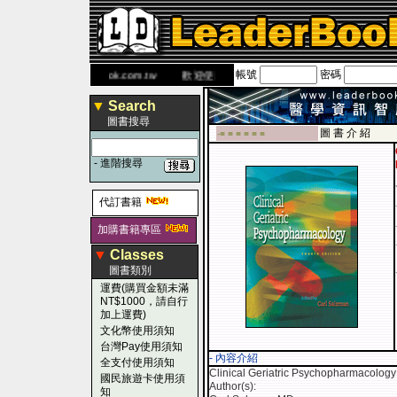
帳號
密碼
書 網
www.leaderbook.com.tw
歡迎使用 國民旅遊卡！！
▼
Search
圖書搜尋
圖 書 介 紹
-■ ■ ■ ■ ■ ■
-
進階搜尋
代訂書籍
加購書籍專區
▼
Classes
圖書類別
運費(購買金額未滿
NT$1000，請自行
加上運費)
文化幣使用須知
台灣Pay使用須知
- 內容介紹
全支付使用須知
Clinical Geriatric Psychopharmacolog
國民旅遊卡使用須
Author(s):
知