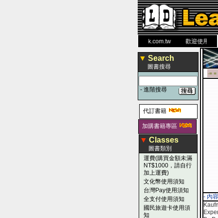
力 大 醫 學 圖 書 網
www.leaderbook.com.tw
歡迎使用 國民旅
▼
Search
圖書搜尋
-■ ■
-
進階搜尋
代訂書籍
加購書籍專區
▼
Classes
圖書類別
運費(購買金額未滿
NT$1000，請自行
加上運費)
文化幣使用須知
台灣Pay使用須知
- 內
全支付使用須知
Kaufm
國民旅遊卡使用須
Exper
知