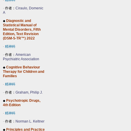
-
精神科
-
作者：
Ciraulo, Domenic
A
Diagnostic and
◆
Statistical Manual of
Mental Disorders, Fifth
Edition, Text Revision
(DSM-5-TR™) 2022
-
精神科
-
作者：
American
Psychiatric Association
Cognitive Behaviour
◆
Therapy for Children and
Families
-
精神科
-
作者：
Graham, Philip J.
Psychotropic Drugs,
◆
4th Edition
-
精神科
-
作者：
Norman L. Keltner
Principles and Practice
◆