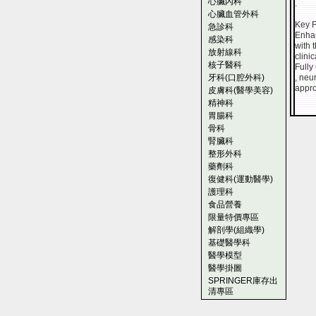
心臟內科
.
心臟血管外科
Key F
急診科
Enhan
感染科
with 
放射線科
clinic
核子醫科
Fully
牙科(口腔外科)
, neu
appro
皮膚科(醫學美容)
精神科
胃腸科
骨科
腎臟科
整形外科
藥劑科
復健科(運動醫學)
護理科
食品營養
限量特價專區
解剖學(組織學)
基礎醫學科
醫學模型
醫學掛圖
SPRINGER庫存出
清專區