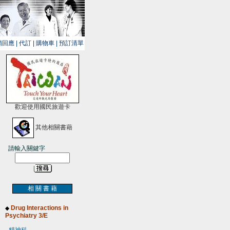
銷回應
|
代訂
|
購物車
|
預訂清單
歡迎使用國民旅遊卡
其他相關書藉
請輸入關鍵字
相 關 書 藉
Drug Interactions in
◆
Psychiatry 3/E