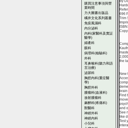
By D
購買注意事項與營
Hard
業時間
Refe
力大圖書出版品
696 
橘井文化系列叢書
Trim 
Impri
免疫風濕科
ISBN
內分泌科
Copyr
內科(家醫科及實証
醫學)
婦產科
Compl
眼科
Kaufm
maste
病理科(檢驗科)
2,000
外科
the la
耳鼻喉科(聽力和語
.
言治療)
泌尿科
New t
胸腔內科(重症醫
Acce
學)
compr
demen
胸腔外科
brain
腫瘤科(血液科)
Find 
放射腫瘤科
movem
麻醉科(疼痛科)
psych
獸醫科
and o
See n
神經外科
like 
神經內科
Test 
小兒科
inter