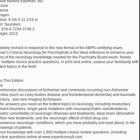
avid Myland Kaufman, MD
cover
rence
Pages
Size: 8 3/4 X 11 1/16 in
nt: Saunders
: 978-0-7234-3748-2
ight: 2013
etely revised in response to the new format of the ABPN certifying exam,
an’s Clinical Neurology for Psychiatrists is the ideal reference to enhance your
ry of the neurology knowledge needed for the Psychiatry Board exam. Nearly
 multiple-choice practice questions, in print and online, assess your familiarity with
test topics in the field!
o This Edition
ss
ehensive discussions of Alzheimer and commonly occurring non-Alzheimer
tias (such as Lewy bodies disease and frontotemporal dementia) and traumatic
 injury , and new imaging techniques.
the answers you need on the hottest topics in neurology, including involuntary
ent disorders; single gene mutations with neuropsychiatric manifestations;
iatric comorbidity of neurologic illnesses and treatments; deep brain stimulation
ther new treatments; and the neurologic effects of illicit drug use.
umerous neurologic conditions, which you have probably just read about, in life-
drawings of patients.
your knowledge with over 1,900 multiple-choice review questions, including
active questions online at www.expertconsult.com.