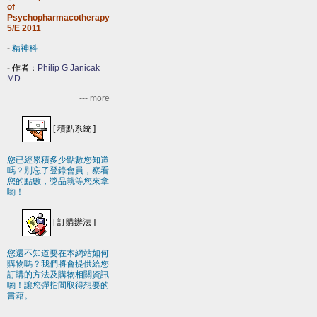
of
Psychopharmacotherapy
5/E 2011
-
精神科
-
作者：
Philip G Janicak
MD
--- more
[
積點系統
]
您已經累積多少點數您知道
嗎？別忘了登錄會員，察看
您的點數，獎品就等您來拿
喲！
[
訂購辦法
]
您還不知道要在本網站如何
購物嗎？我們將會提供給您
訂購的方法及購物相關資訊
喲！讓您彈指間取得想要的
書藉。