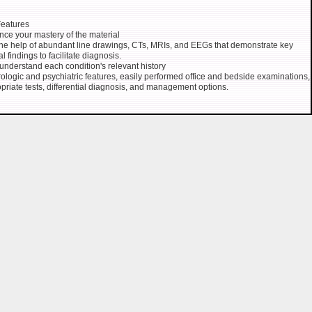
eatures
ce your mastery of the material
the help of abundant line drawings, CTs, MRIs, and EEGs that demonstrate key
al findings to facilitate diagnosis.
 understand each condition's relevant history
rologic and psychiatric features, easily performed office and bedside examinations,
priate tests, differential diagnosis, and management options.