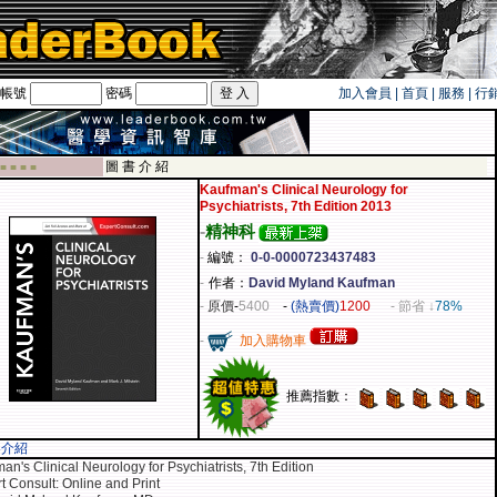
帳號
密碼
加入會員
|
首頁
|
服務
|
行
遊卡！！
圖 書 介 紹
 ■ ■ ■ ■
Kaufman's Clinical Neurology for
Psychiatrists, 7th Edition 2013
-
精神科
-
編號：
0-0-0000723437483
-
作者：
David Myland Kaufman
-
原價
-
5400
-
(熱賣價)
1200
- 節省 ↓
78%
-
加入購物車
推薦指數：
容介紹
an's Clinical Neurology for Psychiatrists, 7th Edition
t Consult: Online and Print