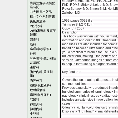
Gregory E. Antonio, MD, FRANZCR, Win
購買注意事項與營
PhD, RDMS, Shlok J. Lolge, MD, Bhaw
業時間
Roya Sohaey, MD, Simon S. M. Ho, MB
力大圖書出版品
Zwiebel, MD
橘井文化系列叢書
1092 pages 3092 ills
免疫風濕科
Trim size 8 1/2 X 11 in
內分泌科
Copyright 2007
內科(家醫科及實証
Description
醫學)
This book was written with you in mind,
婦產科
information and over 2500 ultrasound 
眼科
modalities are also included for compa
transition between ultrasound and othe
病理科(檢驗科)
you a practical reference for use in a bu
外科
bulleted form, making it the perfect one
耳鼻喉科(聽力和語
session. Ultrasound images of both c
言治療)
to help in formulating a diagnosis and s
泌尿科
胸腔內科(重症醫
Key Features
學)
Covers the top imaging diagnoses in u
胸腔外科
common entities.
腫瘤科(血液科)
Provides exquisitely reproduced imagi
放射腫瘤科
bulleted summaries of terminology • imag
麻醉科(疼痛科)
pathology • clinical issues • a diagnost
獸醫科
Includes an extensive image gallery fo
cases.
神經外科
Offers a vivid, full-color design that ma
神經內科
Displays a “thumbnail” visual differentia
小兒科