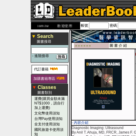
帳號
密碼
網
www.leaderbook.com.tw
歡迎使用 國民旅遊卡！！
▼
Search
圖書搜尋
圖 書 介 紹
-■ ■ ■ ■ ■ ■
-
進階搜尋
代訂書籍
加購書籍專區
▼
Classes
圖書類別
運費(購買金額未滿
NT$1000，請自行
加上運費)
文化幣使用須知
台灣Pay使用須知
- 內容介紹
全支付使用須知
Diagnostic Imaging: Ultrasound
國民旅遊卡使用須
By Anil T. Ahuja, MD, FRCR, James F. 
知