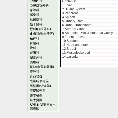
心臟內科
Contents:
心臟血管外科
1.Liver
2.Biliary System
急診科
3.Pancreas
感染科
4.Spleen
放射線科
5.Urinary Tract
核子醫科
6.Ranal Transplants
牙科(口腔外科)
7.Adrenal Gland
8.Abdominal Wall/Peritoneal Cavity
皮膚科(醫學美容)
9.Female Pelvis
精神科
10.Scrotum
胃腸科
11.Head and neck
骨科
12.Breast
腎臟科
13.Musculoskeletal
14.vascular
整形外科
藥劑科
復健科(運動醫學)
護理科
食品營養
限量特價專區
解剖學(組織學)
基礎醫學科
醫學模型
醫學掛圖
SPRINGER庫存出
清專區