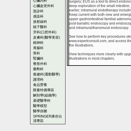
心臟內科
surgery; EUS as a tool to direct endosc
心臟血管外科
deep exploration of the small intestine
earlier; intramural endotherapy inclu
急診科
Keep current with both new and emerg
感染科
upper gastrointestinal familial adeno
放射線科
post-bariatric endoscopy and endoscopi
核子醫科
and intramural/transmural endoscopy.
牙科(口腔外科)
See how to perform key procedures ste
皮膚科(醫學美容)
www.expertconsult.com, and access the 
精神科
the illustrations.
胃腸科
骨科
View techniques more clearly with up
腎臟科
illustrations in most chapters.
整形外科
藥劑科
復健科(運動醫學)
護理科
食品營養
限量特價專區
解剖學(組織學)
基礎醫學科
醫學模型
醫學掛圖
SPRINGER庫存出
清專區