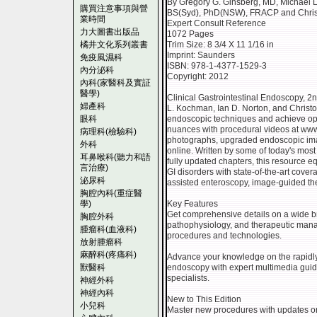
By Gregory G. Ginsberg, MD, Michael 
購買注意事項與營
BS(Syd), PhD(NSW), FRACP and Christ
業時間
Expert Consult Reference
力大圖書出版品
1072 Pages
橘井文化系列叢書
Trim Size: 8 3/4 X 11 1/16 in
Imprint: Saunders
免疫風濕科
ISBN: 978-1-4377-1529-3
內分泌科
Copyright: 2012
內科(家醫科及實証
醫學)
Clinical Gastrointestinal Endoscopy, 2
婦產科
L. Kochman, Ian D. Norton, and Christop
眼科
endoscopic techniques and achieve op
nuances with procedural videos at www.
病理科(檢驗科)
photographs, upgraded endoscopic ima
外科
online. Written by some of today's mos
耳鼻喉科(聽力和語
fully updated chapters, this resource eq
言治療)
GI disorders with state-of-the-art cover
泌尿科
assisted enteroscopy, image-guided th
胸腔內科(重症醫
學)
Key Features
Get comprehensive details on a wide br
胸腔外科
pathophysiology, and therapeutic manag
腫瘤科(血液科)
procedures and technologies.
放射腫瘤科
麻醉科(疼痛科)
Advance your knowledge on the rapidly e
獸醫科
endoscopy with expert multimedia guid
specialists.
神經外科
神經內科
New to This Edition
小兒科
Master new procedures with updates o