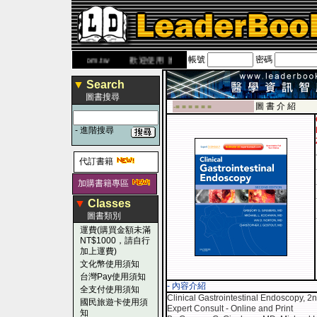
帳號
密碼
網
www.leaderbook.com.tw
歡迎使用 國民旅遊卡！！
▼
Search
圖書搜尋
圖 書 介 紹
-■ ■ ■ ■ ■ ■
-
進階搜尋
代訂書籍
加購書籍專區
▼
Classes
圖書類別
運費(購買金額未滿
NT$1000，請自行
加上運費)
文化幣使用須知
台灣Pay使用須知
- 內容介紹
全支付使用須知
Clinical Gastrointestinal Endoscopy, 2n
國民旅遊卡使用須
Expert Consult - Online and Print
知