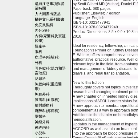
購買注意事項與營
by Scott Gilbert MD (Author),‎ Daniel 
業時間
Paperback: 680 pages
Publisher: Elsevier; 7 edition
力大圖書出版品
Language: English
橘井文化系列叢書
ISBN-10: 0323477941
免疫風濕科
ISBN-13: 978-0323477949
內分泌科
Product Dimensions: 8.5 x 0.9 x 10.8 i
內科(家醫科及實証
2018
醫學)
Ideal for residency, fellowship, clinica
婦產科
Foundation's Primer on Kidney Diseases,
眼科
E. Weiner, offers comprehensive covera
病理科(檢驗科)
authoritative, practical resource. Well 
外科
relevant topic in the field, from anatom
耳鼻喉科(聽力和語
and management of kidney disease, to f
言治療)
dialysis, and renal transplantation.
泌尿科
New to this Edition
胸腔內科(重症醫
Thoroughly covers hot topics in this fas
學)
research and changing treatment proto
胸腔外科
A new chapter on inherited kidney dise
腫瘤科(血液科)
implications of APOL1 carrier status fo
放射腫瘤科
A new approach to membranoproliferativ
complement as a way to approach both 
麻醉科(疼痛科)
Additions to the chapter on hemodialysi
獸醫科
hemodiafiltration.
神經外科
Updates in the management of hyperten
神經內科
ACCORD as well as data on treatment of
小兒科
into the approach for blood pressure 