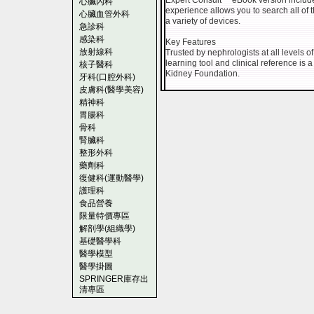
Expert Consult™ eBook version includ
心臟內科
experience allows you to search all of t
心臟血管外科
a variety of devices.
急診科
感染科
Key Features
放射線科
Trusted by nephrologists at all levels o
learning tool and clinical reference is a
核子醫科
Kidney Foundation.
牙科(口腔外科)
皮膚科(醫學美容)
精神科
胃腸科
骨科
腎臟科
整形外科
藥劑科
復健科(運動醫學)
護理科
食品營養
限量特價專區
解剖學(組織學)
基礎醫學科
醫學模型
醫學掛圖
SPRINGER庫存出
清專區