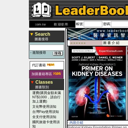
帳號
密碼
網
www.leaderbook.com.tw
歡迎使用 國民旅遊卡！！
▼
Search
圖書搜尋
圖 書 介 紹
-■ ■ ■ ■ ■ ■
-
進階搜尋
代訂書籍
加購書籍專區
▼
Classes
圖書類別
運費(購買金額未滿
NT$1000，請自行
加上運費)
文化幣使用須知
台灣Pay使用須知
全支付使用須知
國民旅遊卡使用須
- 內容介紹
知
National Kidney Foundation Primer on 