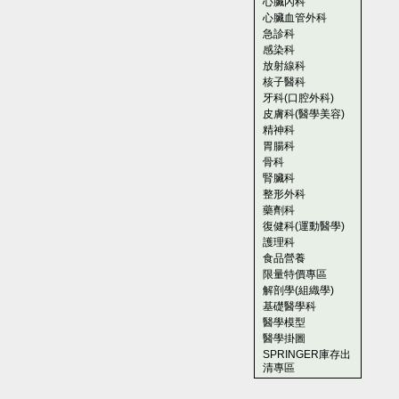
心臟內科
心臟血管外科
急診科
感染科
放射線科
核子醫科
牙科(口腔外科)
皮膚科(醫學美容)
精神科
胃腸科
骨科
腎臟科
整形外科
藥劑科
復健科(運動醫學)
護理科
食品營養
限量特價專區
解剖學(組織學)
基礎醫學科
醫學模型
醫學掛圖
SPRINGER庫存出
清專區