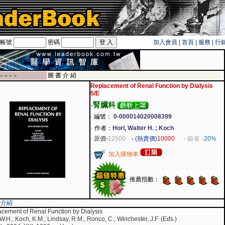
帳號
密碼
加入會員
|
首頁
|
服務
|
行
旅遊卡！！
圖 書 介 紹
 ■ ■ ■ ■
Replacement of Renal Function by Dialysis
5/E
-
腎臟科
-
編號：
0-000014020008399
-
作者：
Horl, Walter H. ; Koch
-
原價
-
12500
-
(熱賣價)
10000
- 節省 ↓
20%
-
加入購物車
推薦指數：
容介紹
cement of Renal Function by Dialysis
 W.H.; Koch, K.M.; Lindsay, R.M.; Ronco, C.; Winchester, J.F. (Eds.)