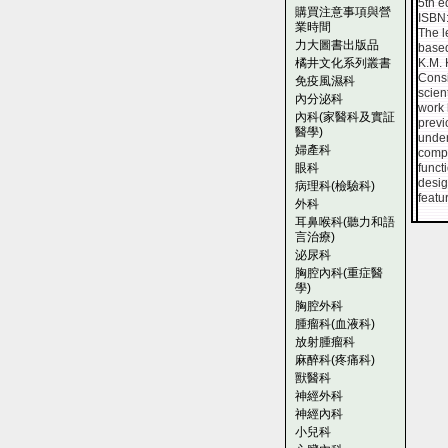
5th e
購買注意事項與營
ISBN
業時間
The l
力大圖書出版品
based
橘井文化系列叢書
K.M. 
Consi
免疫風濕科
scien
內分泌科
work 
內科(家醫科及實証
previ
醫學)
under
婦產科
compu
眼科
funct
desig
病理科(檢驗科)
featu
外科
耳鼻喉科(聽力和語
言治療)
泌尿科
胸腔內科(重症醫
學)
胸腔外科
腫瘤科(血液科)
放射腫瘤科
麻醉科(疼痛科)
獸醫科
神經外科
神經內科
小兒科