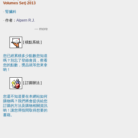
Volumes Set) 2013
-
腎臟科
-
作者：
Alpern R.J.
--- more
[
積點系統
]
您已經累積多少點數您知道
嗎？別忘了登錄會員，察看
您的點數，獎品就等您來拿
喲！
[
訂購辦法
]
您還不知道要在本網站如何
購物嗎？我們將會提供給您
訂購的方法及購物相關資訊
喲！讓您彈指間取得想要的
書藉。