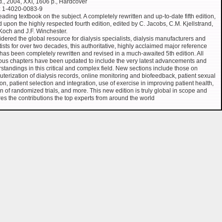
d., 2004, XXI, 1606 p., Hardcover
: 1-4020-0083-9
eading textbook on the subject. A completely rewritten and up-to-date fifth edition,
 upon the highly respected fourth edition, edited by C. Jacobs, C.M. Kjellstrand,
Koch and J.F. Winchester.
dered the global resource for dialysis specialists, dialysis manufacturers and
tists for over two decades, this authoritative, highly acclaimed major reference
has been completely rewritten and revised in a much-awaited 5th edition. All
ous chapters have been updated to include the very latest advancements and
standings in this critical and complex field. New sections include those on
terization of dialysis records, online monitoring and biofeedback, patient sexual
ion, patient selection and integration, use of exercise in improving patient health,
n of randomized trials, and more. This new edition is truly global in scope and
res the contributions the top experts from around the world