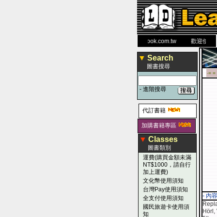
力 大 醫 學 圖 書 網
www.leaderbook.com.tw
歡迎使用 國民
▼
Search
圖書搜尋
-■ ■
-
進階搜尋
代訂書籍
加購書籍專區
▼
Classes
圖書類別
運費(購買金額未滿
NT$1000，請自行
加上運費)
文化幣使用須知
台灣Pay使用須知
- 內
全支付使用須知
Repla
國民旅遊卡使用須
Hörl,
知