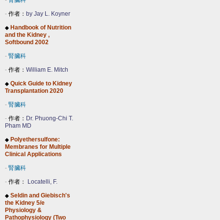
-
腎臟科
-
作者：
by Jay L. Koyner
Handbook of Nutrition
◆
and the Kidney ,
Softbound 2002
-
腎臟科
-
作者：
William E. Mitch
Quick Guide to Kidney
◆
Transplantation 2020
-
腎臟科
-
作者：
Dr. Phuong-Chi T.
Pham MD
Polyethersulfone:
◆
Membranes for Multiple
Clinical Applications
-
腎臟科
-
作者：
Locatelli, F.
Seldin and Giebisch's
◆
the Kidney 5/e
Physiology &
Pathophysiology (Two