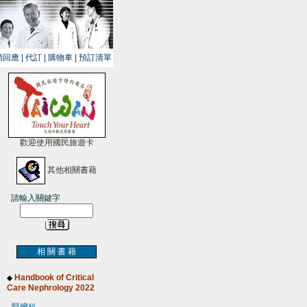
銷回應
|
代訂
|
購物車
|
預訂清單
歡迎使用國民旅遊卡
其他相關書藉
請輸入關鍵字
相 關 書 藉
Handbook of Critical
◆
Care Nephrology 2022