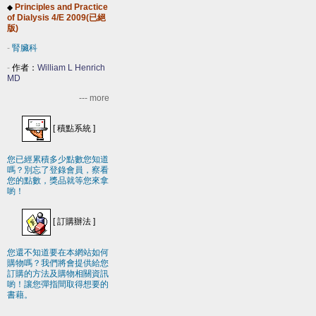
Principles and Practice
◆
of Dialysis 4/E 2009(已絕
版)
-
腎臟科
-
作者：
William L Henrich
MD
--- more
[
積點系統
]
您已經累積多少點數您知道
嗎？別忘了登錄會員，察看
您的點數，獎品就等您來拿
喲！
[
訂購辦法
]
您還不知道要在本網站如何
購物嗎？我們將會提供給您
訂購的方法及購物相關資訊
喲！讓您彈指間取得想要的
書藉。