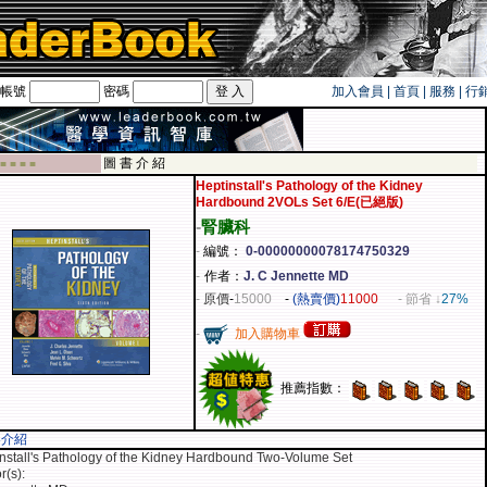
帳號
密碼
加入會員
|
首頁
|
服務
|
行
旅遊卡！！
圖 書 介 紹
 ■ ■ ■ ■
Heptinstall's Pathology of the Kidney
Hardbound 2VOLs Set 6/E(已絕版)
-
腎臟科
-
編號：
0-00000000078174750329
-
作者：
J. C Jennette MD
-
原價
-
15000
-
(熱賣價)
11000
- 節省 ↓
27%
-
加入購物車
推薦指數：
容介紹
nstall's Pathology of the Kidney Hardbound Two-Volume Set
r(s):