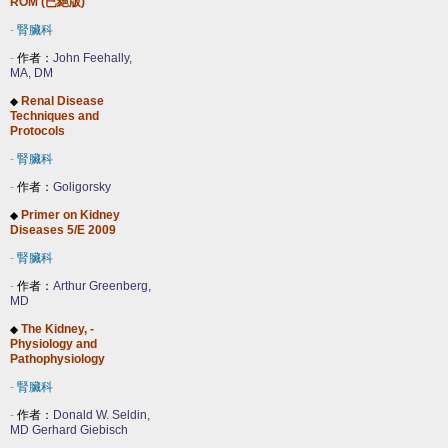
ROM (已絕版)
-
腎臟科
-
作者：
John Feehally,
MA, DM
Renal Disease
◆
Techniques and
Protocols
-
腎臟科
-
作者：
Goligorsky
Primer on Kidney
◆
Diseases 5/E 2009
-
腎臟科
-
作者：
Arthur Greenberg,
MD
The Kidney, -
◆
Physiology and
Pathophysiology
-
腎臟科
-
作者：
Donald W. Seldin,
MD Gerhard Giebisch