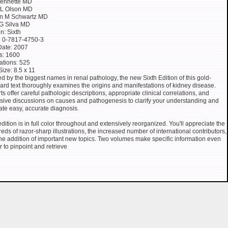
Jennette MD
 L Olson MD
in M Schwartz MD
G Silva MD
on: Sixth
: 0-7817-4750-3
Date: 2007
s: 1600
rations: 525
Size: 8.5 x 11
d by the biggest names in renal pathology, the new Sixth Edition of this gold-
ard text thoroughly examines the origins and manifestations of kidney disease.
ts offer careful pathologic descriptions, appropriate clinical correlations, and
sive discussions on causes and pathogenesis to clarify your understanding and
itate easy, accurate diagnosis.
edition is in full color throughout and extensively reorganized. You'll appreciate the
eds of razor-sharp illustrations, the increased number of international contributors,
he addition of important new topics. Two volumes make specific information even
r to pinpoint and retrieve