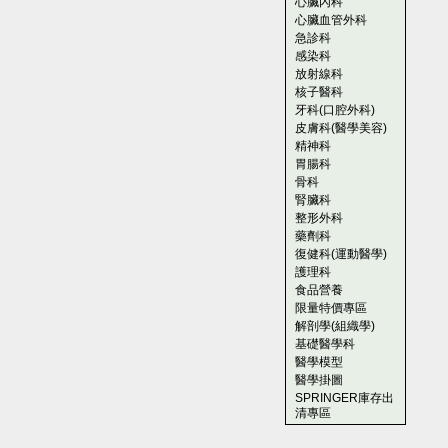
心臟內科
心臟血管外科
急診科
感染科
放射線科
核子醫科
牙科(口腔外科)
皮膚科(醫學美容)
精神科
胃腸科
骨科
腎臟科
整形外科
藥劑科
復健科(運動醫學)
護理科
食品營養
限量特價專區
解剖學(組織學)
基礎醫學科
醫學模型
醫學掛圖
SPRINGER庫存出
清專區