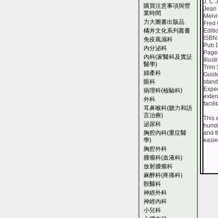
J. C 
購買注意事項與營
Jean
業時間
Melv
力大圖書出版品
Fred 
橘井文化系列叢書
Editi
ISBN
免疫風濕科
Pub 
內分泌科
Page
內科(家醫科及實証
Illust
醫學)
Trim 
婦產科
Guide
眼科
stand
Exper
病理科(檢驗科)
exten
外科
facil
耳鼻喉科(聽力和語
言治療)
This 
泌尿科
hundr
胸腔內科(重症醫
and t
學)
easie
胸腔外科
腫瘤科(血液科)
放射腫瘤科
麻醉科(疼痛科)
獸醫科
神經外科
神經內科
小兒科