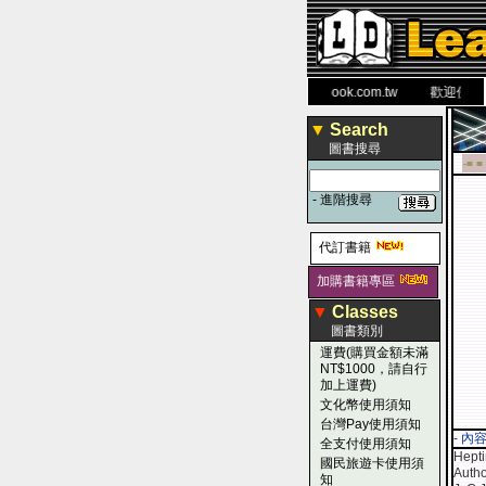
力 大 醫 學 圖 書 網
www.leaderbook.com.tw
歡迎使用 國民
▼
Search
圖書搜尋
-■ ■
-
進階搜尋
代訂書籍
加購書籍專區
▼
Classes
圖書類別
運費(購買金額未滿
NT$1000，請自行
加上運費)
文化幣使用須知
台灣Pay使用須知
- 內
全支付使用須知
Hepti
國民旅遊卡使用須
Autho
知